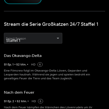
Stream die Serie Großkatzen 24/7 Staffel 1
Select Season
Das Okavango-Delta
S
1
Ep.
1
•
52
Min.
•
HD
6
Eine Filmcrew folgt im Okavango-Delta Löwen, Geparden und
Leoparden hautnah. Während sie jagen und spielen bedroht ein
gewaltiges Feuer die Tiere und das Team zugleich.
Nach dem Feuer
S
1
Ep.
2
•
52
Min.
•
HD
6
Nach dem Feuer kämpfen die Männchen des Löwenrudels um ihr