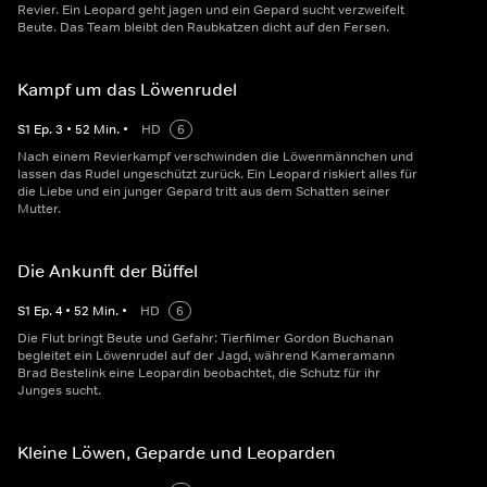
Revier. Ein Leopard geht jagen und ein Gepard sucht verzweifelt
Beute. Das Team bleibt den Raubkatzen dicht auf den Fersen.
Kampf um das Löwenrudel
S
1
Ep.
3
•
52
Min.
•
HD
6
Nach einem Revierkampf verschwinden die Löwenmännchen und
lassen das Rudel ungeschützt zurück. Ein Leopard riskiert alles für
die Liebe und ein junger Gepard tritt aus dem Schatten seiner
Mutter.
Die Ankunft der Büffel
S
1
Ep.
4
•
52
Min.
•
HD
6
Die Flut bringt Beute und Gefahr: Tierfilmer Gordon Buchanan
begleitet ein Löwenrudel auf der Jagd, während Kameramann
Brad Bestelink eine Leopardin beobachtet, die Schutz für ihr
Junges sucht.
Kleine Löwen, Geparde und Leoparden