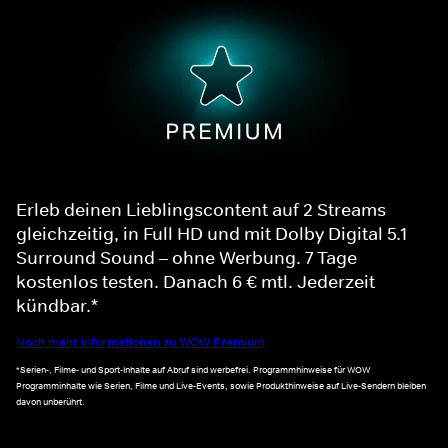
Erleb deinen Lieblingscontent auf 2 Streams
gleichzeitig, in Full HD und mit Dolby Digital 5.1
Surround Sound – ohne Werbung. 7 Tage
kostenlos testen. Danach 6 € mtl. Jederzeit
kündbar.*
Noch mehr Informationen zu WOW Premium
*Serien-, Filme- und Sport-Inhalte auf Abruf sind werbefrei. Programmhinweise für WOW
Programminhalte wie Serien, Filme und Live-Events, sowie Produkthinweise auf Live-Sendern bleiben
davon unberührt.