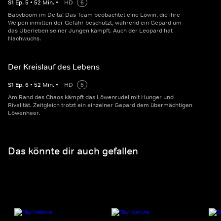
S
1
Ep.
5
•
52
Min.
•
HD
6
Babyboom im Delta: Das Team beobachtet eine Löwin, die ihre
Welpen inmitten der Gefahr beschützt, während ein Gepard um
das Überleben seiner Jungen kämpft. Auch der Leopard hat
Nachwuchs.
Der Kreislauf des Lebens
S
1
Ep.
6
•
52
Min.
•
HD
6
Am Rand des Chaos kämpft das Löwenrudel mit Hunger und
Rivalität. Zeitgleich trotzt ein einzelner Gepard dem übermächtigen
Löwenheer.
Das könnte dir auch gefallen