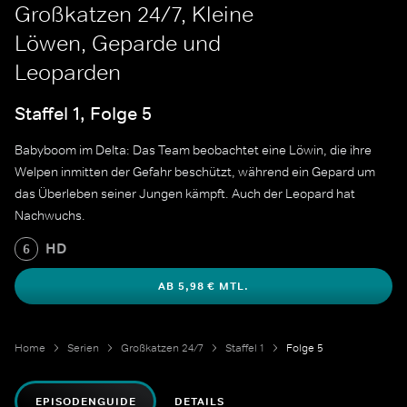
Großkatzen 24/7, Kleine
Löwen, Geparde und
Leoparden
Staffel 1, Folge 5
Babyboom im Delta: Das Team beobachtet eine Löwin, die ihre
Welpen inmitten der Gefahr beschützt, während ein Gepard um
das Überleben seiner Jungen kämpft. Auch der Leopard hat
Nachwuchs.
HD
6
AB 5,98 € MTL.
Home
Serien
Großkatzen 24/7
Staffel 1
Folge 5
EPISODENGUIDE
DETAILS