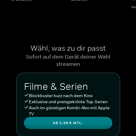
Ve
Wähl, was zu dir passt
Sofort auf dem Gerät deiner Wahl
streamen
Filme & Serien
Blockbuster kurz nach dem Kino
Exklusive und preisgekrönte Top-Serien
Auch im günstigen Kombi-Abo mit Apple
TV
AB 5,98 € MTL.