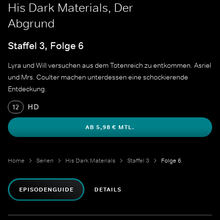
His Dark Materials, Der
Abgrund
Staffel 3, Folge 6
Lyra und Will versuchen aus dem Totenreich zu entkommen. Asriel
und Mrs. Coulter machen unterdessen eine schockierende
Entdeckung.
HD
12
AB 5,98 € MTL.
Home
Serien
His Dark Materials
Staffel 3
Folge 6
EPISODENGUIDE
DETAILS