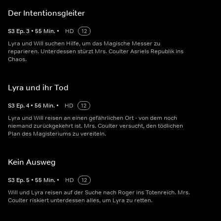
Der Intentionsgleiter
S
3
Ep.
3
•
55
Min.
•
HD
12
Lyra und Will suchen Hilfe, um das Magische Messer zu
reparieren. Unterdessen stürzt Mrs. Coulter Asriels Republik ins
Chaos.
Lyra und ihr Tod
S
3
Ep.
4
•
56
Min.
•
HD
12
Lyra und Will reisen an einen gefährlichen Ort - von dem noch
niemand zurückgekehrt ist. Mrs. Coulter versucht, den tödlichen
Plan des Magisteriums zu vereiteln.
Kein Ausweg
S
3
Ep.
5
•
55
Min.
•
HD
12
Will und Lyra reisen auf der Suche nach Roger ins Totenreich. Mrs.
Coulter riskiert unterdessen alles, um Lyra zu retten.