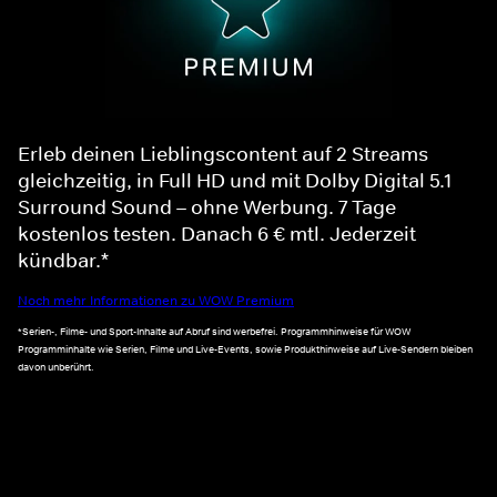
Erleb deinen Lieblingscontent auf 2 Streams
gleichzeitig, in Full HD und mit Dolby Digital 5.1
Surround Sound – ohne Werbung. 7 Tage
kostenlos testen. Danach 6 € mtl. Jederzeit
kündbar.*
Noch mehr Informationen zu WOW Premium
*Serien-, Filme- und Sport-Inhalte auf Abruf sind werbefrei. Programmhinweise für WOW
Programminhalte wie Serien, Filme und Live-Events, sowie Produkthinweise auf Live-Sendern bleiben
davon unberührt.