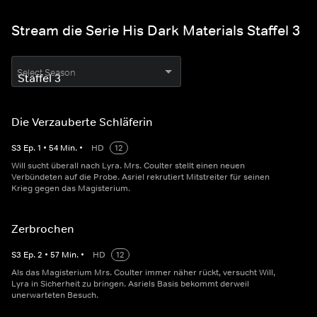
Stream die Serie His Dark Materials Staffel 3
Select Season
Die Verzauberte Schläferin
S
3
Ep.
1
•
54
Min.
•
HD
12
Will sucht überall nach Lyra. Mrs. Coulter stellt einen neuen
Verbündeten auf die Probe. Asriel rekrutiert Mitstreiter für seinen
Krieg gegen das Magisterium.
Zerbrochen
S
3
Ep.
2
•
57
Min.
•
HD
12
Als das Magisterium Mrs. Coulter immer näher rückt, versucht Will,
Lyra in Sicherheit zu bringen. Asriels Basis bekommt derweil
unerwarteten Besuch.