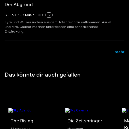
Der Abgrund
S
3
Ep.
6
•
57
Min.
•
HD
12
Lyra und Will versuchen aus dem Totenreich zu entkommen. Asriel
und Mrs. Coulter machen unterdessen eine schockierende
Entdeckung.
mehr
Das könnte dir auch gefallen
The Rising
Die Zeitspringer
Mo
Kr
S1 streamen
streamen