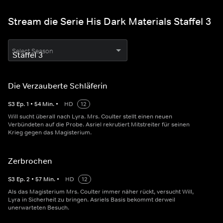
Stream die Serie His Dark Materials Staffel 3
Select Season
Die Verzauberte Schläferin
S
3
Ep.
1
•
54
Min.
•
HD
12
Will sucht überall nach Lyra. Mrs. Coulter stellt einen neuen
Verbündeten auf die Probe. Asriel rekrutiert Mitstreiter für seinen
Krieg gegen das Magisterium.
Zerbrochen
S
3
Ep.
2
•
57
Min.
•
HD
12
Als das Magisterium Mrs. Coulter immer näher rückt, versucht Will,
Lyra in Sicherheit zu bringen. Asriels Basis bekommt derweil
unerwarteten Besuch.