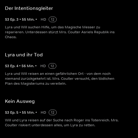
Der Intentionsgleiter
S
3
Ep.
3
•
55
Min.
•
HD
12
Lyra und Will suchen Hilfe, um das Magische Messer zu
reparieren. Unterdessen stürzt Mrs. Coulter Asriels Republik ins
Chaos.
Lyra und ihr Tod
S
3
Ep.
4
•
56
Min.
•
HD
12
Lyra und Will reisen an einen gefährlichen Ort - von dem noch
niemand zurückgekehrt ist. Mrs. Coulter versucht, den tödlichen
Plan des Magisteriums zu vereiteln.
Kein Ausweg
S
3
Ep.
5
•
55
Min.
•
HD
12
Will und Lyra reisen auf der Suche nach Roger ins Totenreich. Mrs.
Coulter riskiert unterdessen alles, um Lyra zu retten.