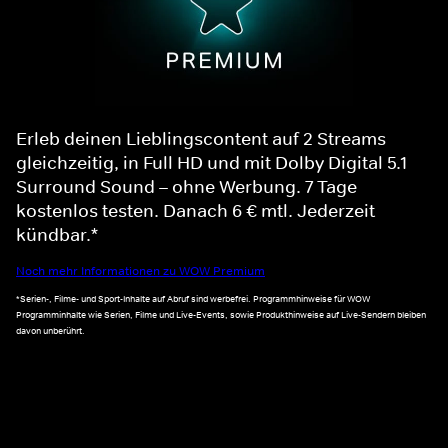
Erleb deinen Lieblingscontent auf 2 Streams
gleichzeitig, in Full HD und mit Dolby Digital 5.1
Surround Sound – ohne Werbung. 7 Tage
kostenlos testen. Danach 6 € mtl. Jederzeit
kündbar.*
Noch mehr Informationen zu WOW Premium
*Serien-, Filme- und Sport-Inhalte auf Abruf sind werbefrei. Programmhinweise für WOW
Programminhalte wie Serien, Filme und Live-Events, sowie Produkthinweise auf Live-Sendern bleiben
davon unberührt.