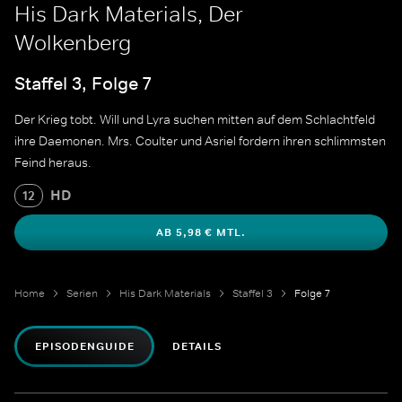
His Dark Materials, Der
Wolkenberg
Staffel 3, Folge 7
Der Krieg tobt. Will und Lyra suchen mitten auf dem Schlachtfeld
ihre Daemonen. Mrs. Coulter und Asriel fordern ihren schlimmsten
Feind heraus.
HD
12
AB 5,98 € MTL.
Home
Serien
His Dark Materials
Staffel 3
Folge 7
EPISODENGUIDE
DETAILS