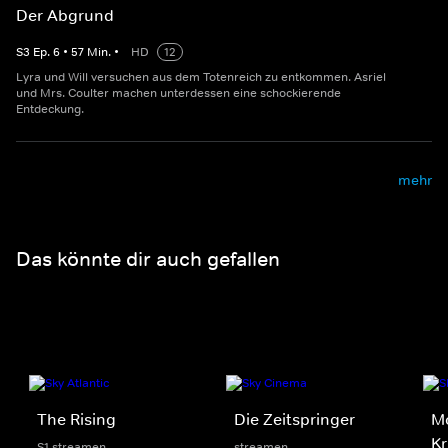
Der Abgrund
S
3
Ep.
6
•
57
Min.
•
HD
12
Lyra und Will versuchen aus dem Totenreich zu entkommen. Asriel
und Mrs. Coulter machen unterdessen eine schockierende
Entdeckung.
mehr
Das könnte dir auch gefallen
The Rising
Die Zeitspringer
Mo
Kr
S1 streamen
streamen