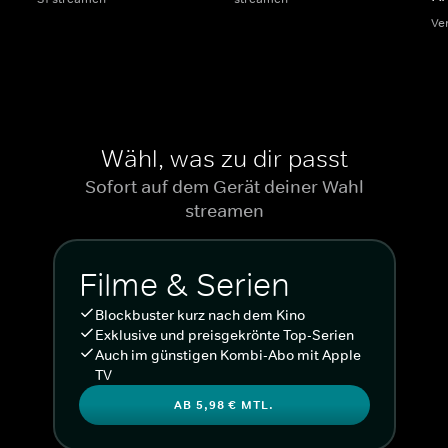
Ve
Wähl, was zu dir passt
Sofort auf dem Gerät deiner Wahl
streamen
Filme & Serien
Blockbuster kurz nach dem Kino
Exklusive und preisgekrönte Top-Serien
Auch im günstigen Kombi-Abo mit Apple
TV
AB 5,98 € MTL.