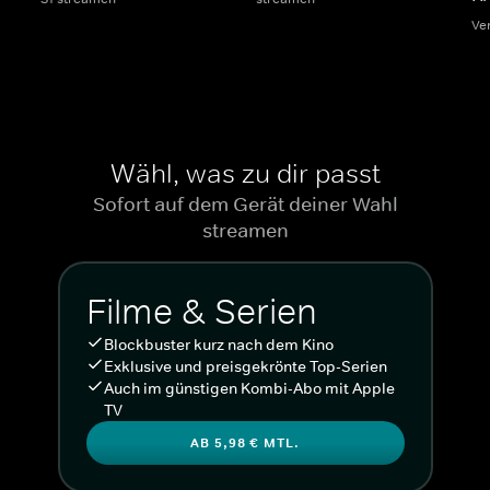
Ve
Wähl, was zu dir passt
Sofort auf dem Gerät deiner Wahl
streamen
Filme & Serien
Blockbuster kurz nach dem Kino
Exklusive und preisgekrönte Top-Serien
Auch im günstigen Kombi-Abo mit Apple
TV
AB 5,98 € MTL.