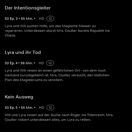
Der Intentionsgleiter
S
3
Ep.
3
•
55
Min.
•
HD
12
Lyra und Will suchen Hilfe, um das Magische Messer zu
reparieren. Unterdessen stürzt Mrs. Coulter Asriels Republik ins
Chaos.
Lyra und ihr Tod
S
3
Ep.
4
•
56
Min.
•
HD
12
Lyra und Will reisen an einen gefährlichen Ort - von dem noch
niemand zurückgekehrt ist. Mrs. Coulter versucht, den tödlichen
Plan des Magisteriums zu vereiteln.
Kein Ausweg
S
3
Ep.
5
•
55
Min.
•
HD
12
Will und Lyra reisen auf der Suche nach Roger ins Totenreich. Mrs.
Coulter riskiert unterdessen alles, um Lyra zu retten.