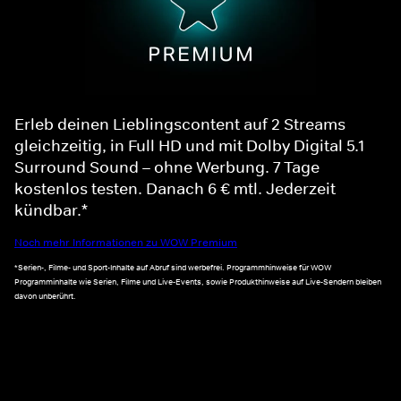
Erleb deinen Lieblingscontent auf 2 Streams
gleichzeitig, in Full HD und mit Dolby Digital 5.1
Surround Sound – ohne Werbung. 7 Tage
kostenlos testen. Danach 6 € mtl. Jederzeit
kündbar.*
Noch mehr Informationen zu WOW Premium
*Serien-, Filme- und Sport-Inhalte auf Abruf sind werbefrei. Programmhinweise für WOW
Programminhalte wie Serien, Filme und Live-Events, sowie Produkthinweise auf Live-Sendern bleiben
davon unberührt.