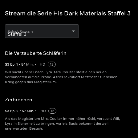
Stream die Serie His Dark Materials Staffel 3
Select Season
Die Verzauberte Schläferin
S
3
Ep.
1
•
54
Min.
•
HD
12
Will sucht überall nach Lyra. Mrs. Coulter stellt einen neuen
Verbündeten auf die Probe. Asriel rekrutiert Mitstreiter für seinen
Krieg gegen das Magisterium.
Zerbrochen
S
3
Ep.
2
•
57
Min.
•
HD
12
Als das Magisterium Mrs. Coulter immer näher rückt, versucht Will,
Lyra in Sicherheit zu bringen. Asriels Basis bekommt derweil
unerwarteten Besuch.