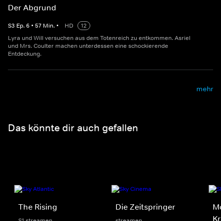
Der Abgrund
S
3
Ep.
6
•
57
Min.
•
HD
12
Lyra und Will versuchen aus dem Totenreich zu entkommen. Asriel
und Mrs. Coulter machen unterdessen eine schockierende
Entdeckung.
mehr
Das könnte dir auch gefallen
The Rising
Die Zeitspringer
Mo
Kr
S1 streamen
streamen