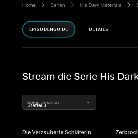
Home
Serien
His Dark Materials
EPISODENGUIDE
DETAILS
Stream die Serie His Dark
Select Season
Die Verzauberte Schläferin
Zerbroc