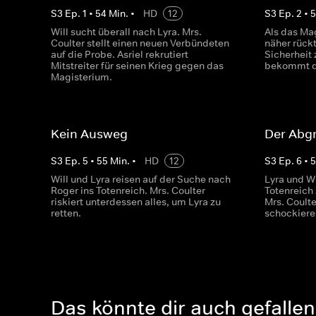
S
3
Ep.
1
•
54
Min.
•
HD
12
S
3
Ep.
2
•
5
Will sucht überall nach Lyra. Mrs.
Als das Ma
Coulter stellt einen neuen Verbündeten
näher rückt
auf die Probe. Asriel rekrutiert
Sicherheit 
Mitstreiter für seinen Krieg gegen das
bekommt de
Magisterium.
Kein Ausweg
Der Abg
S
3
Ep.
5
•
55
Min.
•
HD
12
S
3
Ep.
6
•
5
Will und Lyra reisen auf der Suche nach
Lyra und W
Roger ins Totenreich. Mrs. Coulter
Totenreich
riskiert unterdessen alles, um Lyra zu
Mrs. Coult
retten.
schockier
Das könnte dir auch gefallen