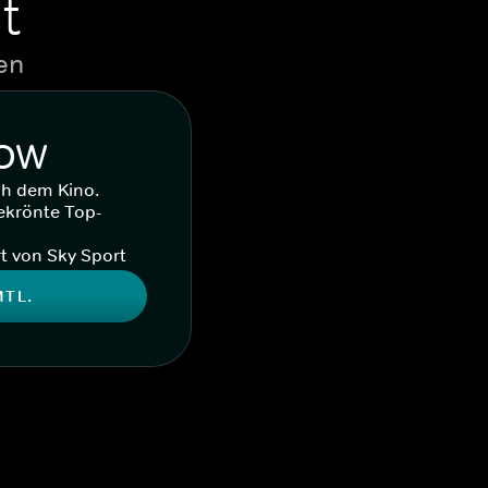
t
en
WOW
ch dem Kino.
ekrönte Top-
t von Sky Sport
MTL.