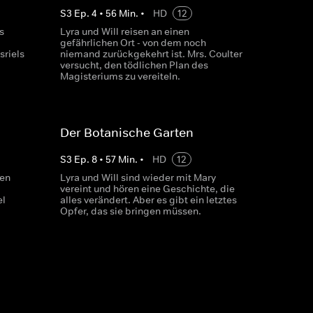
S
3
Ep.
4
•
56
Min.
•
HD
12
s
Lyra und Will reisen an einen
gefährlichen Ort - von dem noch
sriels
niemand zurückgekehrt ist. Mrs. Coulter
versucht, den tödlichen Plan des
Magisteriums zu vereiteln.
Der Botanische Garten
S
3
Ep.
8
•
57
Min.
•
HD
12
hen
Lyra und Will sind wieder mit Mary
vereint und hören eine Geschichte, die
el
alles verändert. Aber es gibt ein letztes
Opfer, das sie bringen müssen.