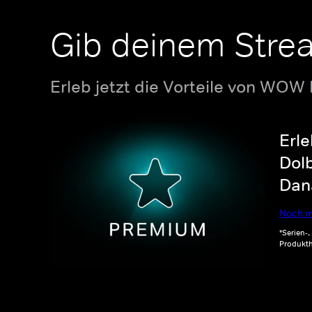
Gib deinem Stre
Erleb jetzt die Vorteile von WOW
Erle
Dolb
Dana
Noch m
*Serien-
Produkth