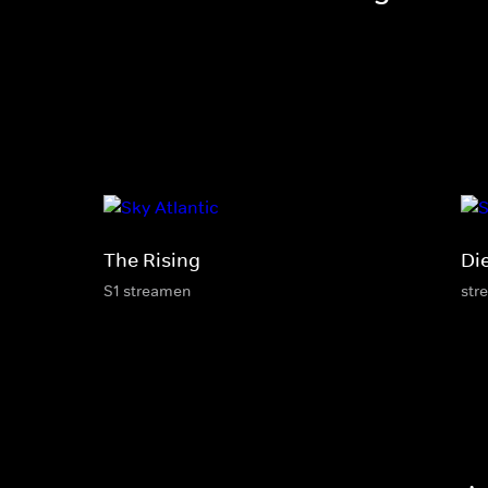
The Rising
Di
S1 streamen
str