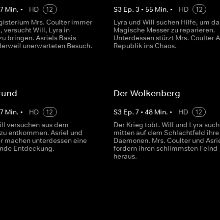
7
Min.
•
HD
12
S
3
Ep.
3
•
55
Min.
•
HD
12
gisterium Mrs. Coulter immer
Lyra und Will suchen Hilfe, um da
, versucht Will, Lyra in
Magische Messer zu reparieren.
zu bringen. Asriels Basis
Unterdessen stürzt Mrs. Coulter A
rweil unerwarteten Besuch.
Republik ins Chaos.
rund
Der Wolkenberg
7
Min.
•
HD
12
S
3
Ep.
7
•
48
Min.
•
HD
12
ill versuchen aus dem
Der Krieg tobt. Will und Lyra suc
 zu entkommen. Asriel und
mitten auf dem Schlachtfeld ihre
er machen unterdessen eine
Daemonen. Mrs. Coulter und Asri
ende Entdeckung.
fordern ihren schlimmsten Feind
heraus.