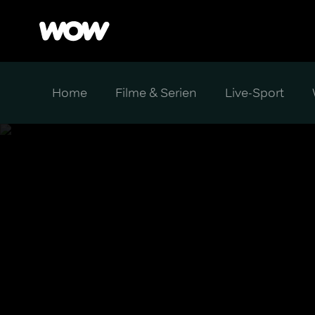
Home
Filme & Serien
Live-Sport