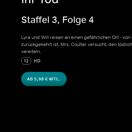
Staffel 3, Folge 4
Lyra und Will reisen an einen gefährlichen Ort - v
zurückgekehrt ist. Mrs. Coulter versucht, den tödli
vereiteln.
12
HD
AB 5,98 € MTL.