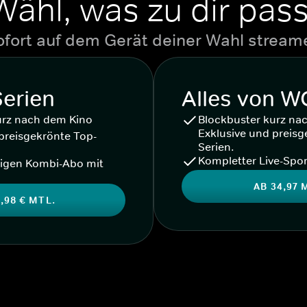
Wähl, was zu dir pass
ofort auf dem Gerät deiner Wahl stream
Serien
Alles von 
urz nach dem Kino
Blockbuster kurz na
Exklusive und preisg
preisgekrönte Top-
Serien.
Kompletter Live-Spor
igen Kombi-Abo mit
AB 34,97 
,98 € MTL.