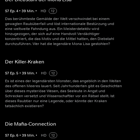
S
7
Ep.
4
•
39
Min.
•
HD
12
Das berühmteste Gemälde der Welt verschwindet bei einem
gewagten Raubüberfall und löst internationale Bestürzung und
eine weltweite Fahndung aus. Ein Meisterdetektiv wird
hinzugezogen, der sich auf eine Handvoll Verdächtiger
konzentriert, die das Motiv und die Mittel hatten, den Diebstahl
durchzuführen. Wer hat die legendäre Mona Lisa gestohlen?
Der Killer-Kraken
S
7
Ep.
5
•
39
Min.
•
HD
12
Es ist eines der legendärsten Monster, das angeblich in den Weiten
des offenen Meeres lauert. Seit Jahrhunderten gibt es Geschichten
über dieses mysteriöse Wesen, das Seeleute in Angst und
Schrecken versetzt und Wissenschaftler vor ein Rätsel stellt. Ist
dieses Raubtier nur eine Legende, oder könnte der Kraken
tatsächlich existieren?
Die Mafia-Connection
S
7
Ep.
6
•
39
Min.
•
HD
12