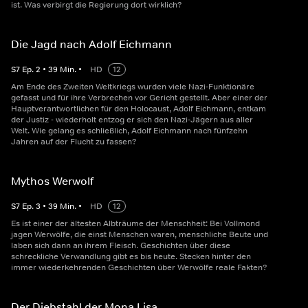
ist. Was verbirgt die Regierung dort wirklich?
Die Jagd nach Adolf Eichmann
S
7
Ep.
2
•
39
Min.
•
HD
12
Am Ende des Zweiten Weltkriegs wurden viele Nazi-Funktionäre
gefasst und für ihre Verbrechen vor Gericht gestellt. Aber einer der
Hauptverantwortlichen für den Holocaust, Adolf Eichmann, entkam
der Justiz - wiederholt entzog er sich den Nazi-Jägern aus aller
Welt. Wie gelang es schließlich, Adolf Eichmann nach fünfzehn
Jahren auf der Flucht zu fassen?
Mythos Werwolf
S
7
Ep.
3
•
39
Min.
•
HD
12
Es ist einer der ältesten Albträume der Menschheit: Bei Vollmond
jagen Werwölfe, die einst Menschen waren, menschliche Beute und
laben sich dann an ihrem Fleisch. Geschichten über diese
schreckliche Verwandlung gibt es bis heute. Stecken hinter den
immer wiederkehrenden Geschichten über Werwölfe reale Fakten?
Der Diebstahl der Mona Lisa