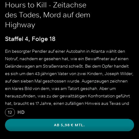
Hours to Kill - Zeitachse
des Todes, Mord auf dem
Highway
Staffel 4, Folge 18
Ein besorgter Pendler auf einer Autobahn in Atlanta wählt den
Notruf, nachdem er gesehen hat, wie ein Bewaffneter auf einen
Geländewagen am Straßenrand schießt. Bei dem Opfer handelt
es sich um den 43-jährigen Vater von zwei Kindern, Joseph Wilder,
auf den sieben Mal geschossen wurde. Augenzeugen zeichnen
ein klares Bild von dem, was am Tatort geschah. Aber um
herauszufinden, was zu der gewalttätigen Konfrontation geführt
hat, braucht es 17 Jahre, einen zufälligen Hinweis aus Texas und
eine ausgeklügelte verdeckte Operation, die schließlich enthüllt,
HD
12
wer den Abzug betätigt hat.
AB 5,98 € MTL.