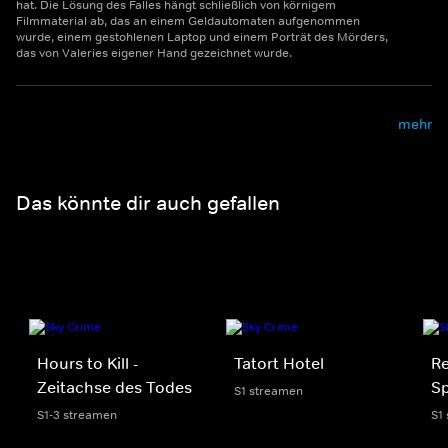
hat. Die Lösung des Falles hängt schließlich von körnigem
Filmmaterial ab, das an einem Geldautomaten aufgenommen
wurde, einem gestohlenen Laptop und einem Porträt des Mörders,
das von Valeries eigener Hand gezeichnet wurde.
mehr
Das könnte dir auch gefallen
Hours to Kill -
Tatort Hotel
R
Zeitachse des Todes
Sp
S1 streamen
S1-3 streamen
S1