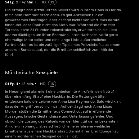
S
4
Ep.
3
•
42
Min.
•
HD
12
Die erfolgreiche Ärztin Teresa Sievers wird in ihrem Haus in Florida
mit einem Hammer erschlagen. Es gibt Anzeichen für ein
gewaltsames Eindringen, aber es fehlt nichts von Wert, was darauf
hindeutet, dass Raub nicht das Motiv war. Während die Ermittler
Teresas letzte 24 Stunden rekonstruieren, erweitert sich die Liste
der Verdächtigen um ihren Ehemann, ihren Nachbarn, verärgerte
ehemalige Mitarbeiter und eine lange Liste außerehelicher
Partner. Aber es ist ein zufälliger Tipp eines Polizeichefs aus einem
anderen Bundesstaat, der die Ermittler schließlich zum Mörder
führt.
Mörderische Sexspiele
S
4
Ep.
4
•
42
Min.
•
HD
16
In Neuengland alarmiert eine unbekannte Anruferin den Notruf
über einen Angriff auf eine Nachbarin. Die Rettungskräfte
entdecken bald die Leiche von Anna Lisa Raymundo. Bald wird klar,
dass der Angriff persönlich war. Auf der Jagd nach Anna Lisas
Mörder stoßen die Ermittler aus Connecticut auf irreführende
Aussagen, falsche Geständnisse und Unterlassungsfehler. Und
obwohl die Lösung des Rätsels von der Identität der unbekannten
Anruferin abhängt, ist es schließlich eine erfahrene weibliche
Ermittlerin aus einem Nachbarstaat, die mit ihren Ermittlungen zu
einem mörderischen Sexspiel den Fall löst.