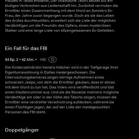
Hauses in Texas entdeckt. Der chaotische Tatort deutet auf ein
blutiges Verbrechen aus Leidenschaft hin. Zunächst vermuten die
Ermittler einen Zusammenhang mit dem Mord an Sonniers Ex-
Frau, der Jahre zuvor begangen wurde. Doch als sie das Leben
des Arztes durchleuchten, erweitert sich die Liste der möglichen
Verdächtigen um die Freundin des Opfers, einen mysteriösen
Stalker und eine lange Liste von sitzengelassenen Ex-Geliebten.
Ein Fall für das FBI
S
4
Ep.
2
•
42
Min.
•
HD
12
Die Kinderzahnärztin Kendra Hatcher wird in der Tiefgarage ihrer
Eigentumswohnung in Dallas niedergeschossen. Die
Überwachungskameras zeigen körnige Aufnahmen eines
schwarzen Jeeps, von dem die Ermittler glauben, dass er etwas
mit dem Mord zu tun hat. Das Video wird veröffentlicht und löst
einen Medienrummel aus. Und als die Beweise mehrere mögliche
Verdächtige am oder in der Nähe des Tatorts zeigen, müssen die
Ermittler eine verdrehte Verschwörung aufdecken, während sie
einen Flüchtigen jagen, der auf der Liste der meistgesuchten
Personen des FBI steht.
Doppelgänger