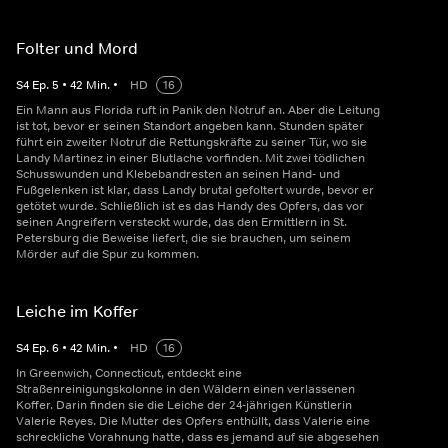
Folter und Mord
S
4
Ep.
5
•
42
Min.
•
HD
16
Ein Mann aus Florida ruft in Panik den Notruf an. Aber die Leitung
ist tot, bevor er seinen Standort angeben kann. Stunden später
führt ein zweiter Notruf die Rettungskräfte zu seiner Tür, wo sie
Landy Martinez in einer Blutlache vorfinden. Mit zwei tödlichen
Schusswunden und Klebebandresten an seinen Hand- und
Fußgelenken ist klar, dass Landy brutal gefoltert wurde, bevor er
getötet wurde. Schließlich ist es das Handy des Opfers, das vor
seinen Angreifern versteckt wurde, das den Ermittlern in St.
Petersburg die Beweise liefert, die sie brauchen, um seinem
Mörder auf die Spur zu kommen.
Leiche im Koffer
S
4
Ep.
6
•
42
Min.
•
HD
16
In Greenwich, Connecticut, entdeckt eine
Straßenreinigungskolonne in den Wäldern einen verlassenen
Koffer. Darin finden sie die Leiche der 24-jährigen Künstlerin
Valerie Reyes. Die Mutter des Opfers enthüllt, dass Valerie eine
schreckliche Vorahnung hatte, dass es jemand auf sie abgesehen