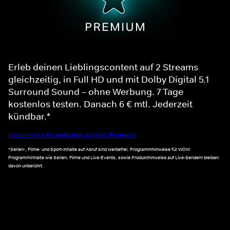
Erleb deinen Lieblingscontent auf 2 Streams
gleichzeitig, in Full HD und mit Dolby Digital 5.1
Surround Sound – ohne Werbung. 7 Tage
kostenlos testen. Danach 6 € mtl. Jederzeit
kündbar.*
Noch mehr Informationen zu WOW Premium
*Serien-, Filme- und Sport-Inhalte auf Abruf sind werbefrei. Programmhinweise für WOW
Programminhalte wie Serien, Filme und Live-Events, sowie Produkthinweise auf Live-Sendern bleiben
davon unberührt.