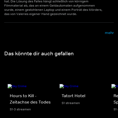
hat. Die Lösung des Falles hängt schließlich von körnigem
Filmmaterial ab, das an einem Geldautomaten aufgenommen
wurde, einem gestohlenen Laptop und einem Porträt des Mörders,
das von Valeries eigener Hand gezeichnet wurde.
mehr
Das könnte dir auch gefallen
Hours to Kill -
Tatort Hotel
R
Zeitachse des Todes
Sp
S1 streamen
S1-3 streamen
S1