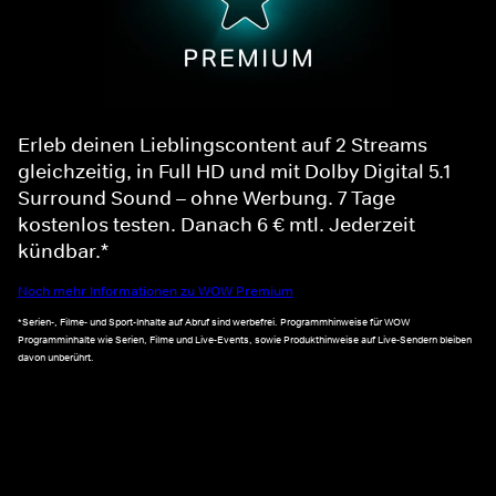
Erleb deinen Lieblingscontent auf 2 Streams
gleichzeitig, in Full HD und mit Dolby Digital 5.1
Surround Sound – ohne Werbung. 7 Tage
kostenlos testen. Danach 6 € mtl. Jederzeit
kündbar.*
Noch mehr Informationen zu WOW Premium
*Serien-, Filme- und Sport-Inhalte auf Abruf sind werbefrei. Programmhinweise für WOW
Programminhalte wie Serien, Filme und Live-Events, sowie Produkthinweise auf Live-Sendern bleiben
davon unberührt.