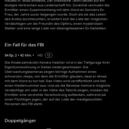
Hauses in Texas entdeckt. Der chaotische Tatort deutet auf ein
blutiges Verbrechen aus Leidenschaft hin. Zunächst vermuten die
Ermittler einen Zusammenhang mit dem Mord an Sonniers Ex-
Frau, der Jahre zuvor begangen wurde. Doch als sie das Leben
des Arztes durchleuchten, erweitert sich die Liste der möglichen
Verdächtigen um die Freundin des Opfers, einen mysteriösen
Stalker und eine lange Liste von sitzengelassenen Ex-Geliebten.
Ein Fall für das FBI
S
4
Ep.
2
•
42
Min.
•
HD
12
Die Kinderzahnärztin Kendra Hatcher wird in der Tiefgarage ihrer
Eigentumswohnung in Dallas niedergeschossen. Die
Überwachungskameras zeigen körnige Aufnahmen eines
schwarzen Jeeps, von dem die Ermittler glauben, dass er etwas
mit dem Mord zu tun hat. Das Video wird veröffentlicht und löst
einen Medienrummel aus. Und als die Beweise mehrere mögliche
Verdächtige am oder in der Nähe des Tatorts zeigen, müssen die
Ermittler eine verdrehte Verschwörung aufdecken, während sie
einen Flüchtigen jagen, der auf der Liste der meistgesuchten
Personen des FBI steht.
Doppelgänger