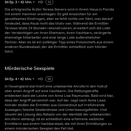
S
4
Ep.
3
•
42
Min.
•
HD
12
Die erfolgreiche Ärztin Teresa Sievers wird in ihrem Haus in Florida
mit einem Hammer erschlagen. Es gibt Anzeichen für ein
gewaltsames Eindringen, aber es fehlt nichts von Wert, was darauf
hindeutet, dass Raub nicht das Motiv war. Während die Ermittler
Teresas letzte 24 Stunden rekonstruieren, erweitert sich die Liste
der Verdächtigen um ihren Ehemann, ihren Nachbarn, verärgerte
ehemalige Mitarbeiter und eine lange Liste außerehelicher
Partner. Aber es ist ein zufälliger Tipp eines Polizeichefs aus einem
anderen Bundesstaat, der die Ermittler schließlich zum Mörder
führt.
Mörderische Sexspiele
S
4
Ep.
4
•
42
Min.
•
HD
16
In Neuengland alarmiert eine unbekannte Anruferin den Notruf
über einen Angriff auf eine Nachbarin. Die Rettungskräfte
entdecken bald die Leiche von Anna Lisa Raymundo. Bald wird klar,
dass der Angriff persönlich war. Auf der Jagd nach Anna Lisas
Mörder stoßen die Ermittler aus Connecticut auf irreführende
Aussagen, falsche Geständnisse und Unterlassungsfehler. Und
obwohl die Lösung des Rätsels von der Identität der unbekannten
Anruferin abhängt, ist es schließlich eine erfahrene weibliche
Ermittlerin aus einem Nachbarstaat, die mit ihren Ermittlungen zu
einem mörderischen Sexspiel den Fall löst.