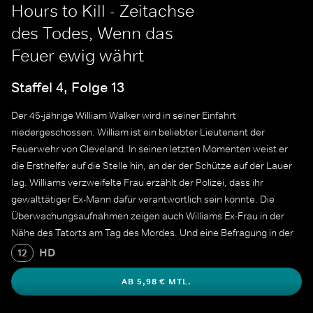
Hours to Kill - Zeitachse
des Todes, Wenn das
Feuer ewig währt
Staffel 4, Folge 13
Der 45-jährige William Walker wird in seiner Einfahrt
niedergeschossen. William ist ein beliebter Lieutenant der
Feuerwehr von Cleveland. In seinen letzten Momenten weist er
die Ersthelfer auf die Stelle hin, an der der Schütze auf der Lauer
lag. Williams verzweifelte Frau erzählt der Polizei, dass ihr
gewalttätiger Ex-Mann dafür verantwortlich sein könnte. Die
Überwachungsaufnahmen zeigen auch Williams Ex-Frau in der
Nähe des Tatorts am Tag des Mordes. Und eine Befragung in der
Nachbarschaft ergibt, dass Williams hartes Vorgehen gegen
HD
12
Kriminalität ihn zur Zielscheibe gemacht haben könnte.
AB 5,98 € MTL.