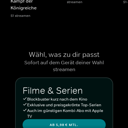
Kampf der
streamen
S1
Königreiche
S1 streamen
Wähl, was zu dir passt
Sofort auf dem Gerät deiner Wahl
streamen
Filme & Serien
Blockbuster kurz nach dem Kino
Exklusive und preisgekrönte Top-Serien
Auch im günstigen Kombi-Abo mit Apple
TV
AB 5,98 € MTL.