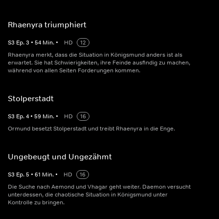
Rhaenyra triumphiert
S
3
Ep.
3
•
54
Min.
•
HD
12
Rhaenyra merkt, dass die Situation in Königsmund anders ist als
erwartet. Sie hat Schwierigkeiten, ihre Feinde ausfindig zu machen,
während von allen Seiten Forderungen kommen.
Stolperstadt
S
3
Ep.
4
•
59
Min.
•
HD
16
Ormund besetzt Stolperstadt und treibt Rhaenyra in die Enge.
Ungebeugt und Ungezähmt
S
3
Ep.
5
•
61
Min.
•
HD
16
Die Suche nach Aemond und Vhagar geht weiter. Daemon versucht
unterdessen, die chaotische Situation in Königsmund unter
Kontrolle zu bringen.