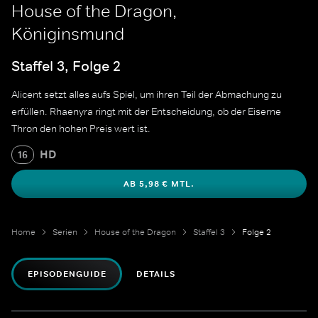
House of the Dragon,
Königinsmund
Staffel 3, Folge 2
Alicent setzt alles aufs Spiel, um ihren Teil der Abmachung zu
erfüllen. Rhaenyra ringt mit der Entscheidung, ob der Eiserne
Thron den hohen Preis wert ist.
HD
16
AB 5,98 € MTL.
Home
Serien
House of the Dragon
Staffel 3
Folge 2
EPISODENGUIDE
DETAILS