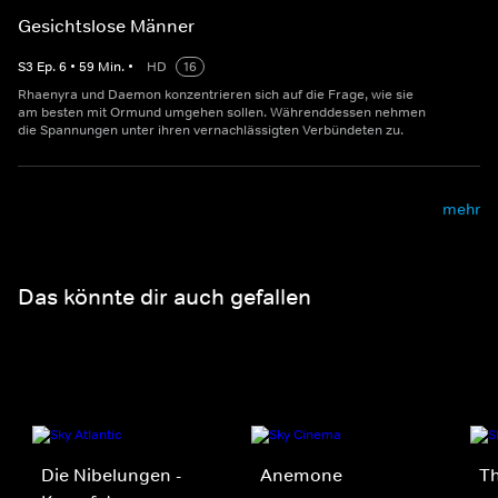
Gesichtslose Männer
S
3
Ep.
6
•
59
Min.
•
HD
16
Rhaenyra und Daemon konzentrieren sich auf die Frage, wie sie
am besten mit Ormund umgehen sollen. Währenddessen nehmen
die Spannungen unter ihren vernachlässigten Verbündeten zu.
mehr
Das könnte dir auch gefallen
Die Nibelungen -
Anemone
Th