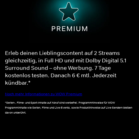
Erleb deinen Lieblingscontent auf 2 Streams
gleichzeitig, in Full HD und mit Dolby Digital 5.1
Surround Sound – ohne Werbung. 7 Tage
kostenlos testen. Danach 6 € mtl. Jederzeit
kündbar.*
Noch mehr Informationen zu WOW Premium
*Serien-, Filme- und Sport-Inhalte auf Abruf sind werbefrei. Programmhinweise für WOW
Programminhalte wie Serien, Filme und Live-Events, sowie Produkthinweise auf Live-Sendern bleiben
davon unberührt.