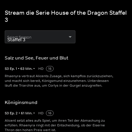
Stream die Serie House of the Dragon Staffel
3
Select Season
Salz und See, Feuer und Blut
S
3
Ep.
1
•
63
Min.
•
HD
16
Rhaenyra vertraut Alicents Zusage, sich kampflos zurückzuziehen,
und macht sich bereit, Königsmund einzunehmen. Unterdessen
läuft die Triarchie aus, um Corlys in der Gurgel anzugreifen.
Königinsmund
S
3
Ep.
2
•
61
Min.
•
HD
16
Alicent setzt alles aufs Spiel, um ihren Teil der Abmachung zu
erfüllen. Rhaenyra ringt mit der Entscheidung, ob der Eiserne
Thron den hohen Preis wert ist.