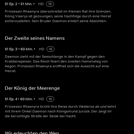
S
1
Ep.
2
•
51
Min.
•
HD
16
Prinzessin Rhaenyra überschreitet im Kleinen Rat ihre Grenzen.
König Viserys ist gezwungen, seine Nachfolge durch eine Heirat
sicherzustellen. Sein Bruder Daemon erklärt seine Absichten.
Der Zweite seines Namens
S
1
Ep.
3
•
60
Min.
•
HD
16
Daemon zieht mit der Seeschlange in den Kampf gegen den
Krabbenspeiser. Das Reich feiert den zweiten Namenstag von
Aegon. Prinzessin Rhaenyra eröffnet sich die Aussicht auf eine
Heirat.
Der König der Meerenge
S
1
Ep.
4
•
60
Min.
•
HD
16
Prinzessin Rhaenyra bricht ihre Reise durch Westeros ab und kehrt
mit ihrem Onkel Daemon nach Königsmund zurück. Der zeigt ihr
die berüchtigte Straße der Seide bei Nacht.
Wir erleuchten den Weg