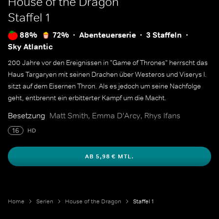
House of the Dragon
Staffel 1
88%
72%
Abenteuerserie
3 Staffeln
Sky Atlantic
200 Jahre vor den Ereignissen in "Game of Thrones" herrscht das
Haus Targaryen mit seinen Drachen über Westeros und Viserys I.
sitzt auf dem Eisernen Thron. Als es jedoch um seine Nachfolge
geht, entbrennt ein erbitterter Kampf um die Macht.
Besetzung
Matt Smith, Emma D'Arcy, Rhys Ifans
16
HD
AB 5,98 € MTL.
Home
Serien
House of the Dragon
Staffel 1