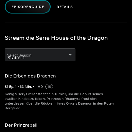
EPISODENGUIDE
DETAILS
Stream die Serie House of the Dragon
Select Season
Die Erben des Drachen
S
1
Ep.
1
•
63
Min.
•
HD
16
König Viserys veranstaltet ein Turnier, um die Geburt seines
zweiten Kindes zu feiern. Prinzessin Rhaenyra freut sich
unterdessen über die Rückkehr ihres Onkels Daemon in den Roten
Bergfried.
Der Prinzrebell