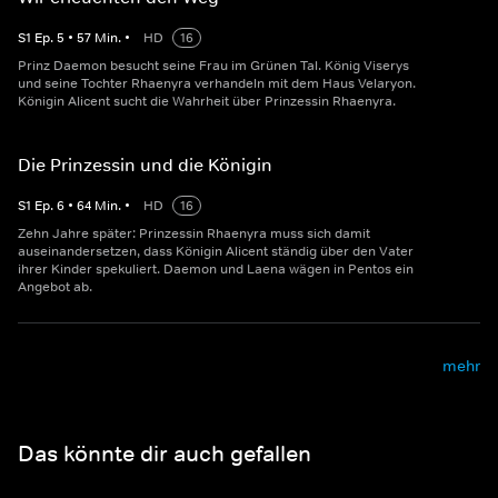
S
1
Ep.
5
•
57
Min.
•
HD
16
Prinz Daemon besucht seine Frau im Grünen Tal. König Viserys
und seine Tochter Rhaenyra verhandeln mit dem Haus Velaryon.
Königin Alicent sucht die Wahrheit über Prinzessin Rhaenyra.
Die Prinzessin und die Königin
S
1
Ep.
6
•
64
Min.
•
HD
16
Zehn Jahre später: Prinzessin Rhaenyra muss sich damit
auseinandersetzen, dass Königin Alicent ständig über den Vater
ihrer Kinder spekuliert. Daemon und Laena wägen in Pentos ein
Angebot ab.
mehr
Das könnte dir auch gefallen