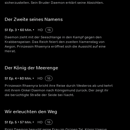
sicherzustellen. Sein Bruder Daemon erklärt seine Absichten.
Der Zweite seines Namens
S
1
Ep.
3
•
60
Min.
•
HD
16
Daemon zieht mit der Seeschlange in den Kampf gegen den
Krabbenspeiser. Das Reich feiert den zweiten Namenstag von
Aegon. Prinzessin Rhaenyra eröffnet sich die Aussicht auf eine
Heirat.
Der König der Meerenge
S
1
Ep.
4
•
60
Min.
•
HD
16
Prinzessin Rhaenyra bricht ihre Reise durch Westeros ab und kehrt
mit ihrem Onkel Daemon nach Königsmund zurück. Der zeigt ihr
die berüchtigte Straße der Seide bei Nacht.
Wir erleuchten den Weg
S
1
Ep.
5
•
57
Min.
•
HD
16
Prinz Daemon besucht seine Frau im Grünen Tal. König Viserys