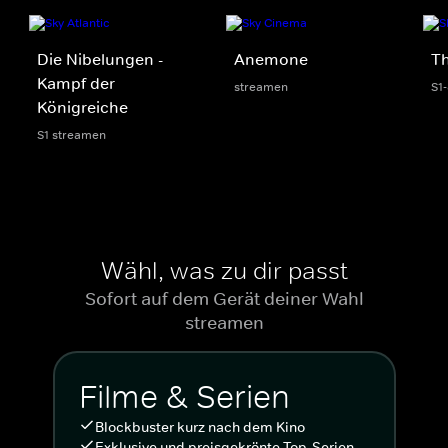
Die Nibelungen -
Anemone
Th
Kampf der
streamen
S1
Königreiche
S1 streamen
Wähl, was zu dir passt
Sofort auf dem Gerät deiner Wahl
streamen
Filme & Serien
Blockbuster kurz nach dem Kino
Exklusive und preisgekrönte Top-Serien