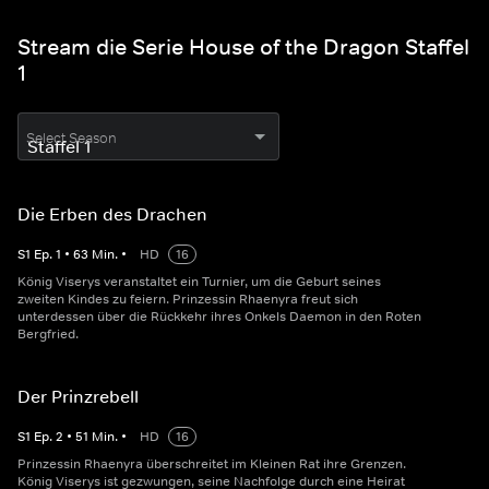
Stream die Serie House of the Dragon Staffel
1
Select Season
Die Erben des Drachen
S
1
Ep.
1
•
63
Min.
•
HD
16
König Viserys veranstaltet ein Turnier, um die Geburt seines
zweiten Kindes zu feiern. Prinzessin Rhaenyra freut sich
unterdessen über die Rückkehr ihres Onkels Daemon in den Roten
Bergfried.
Der Prinzrebell
S
1
Ep.
2
•
51
Min.
•
HD
16
Prinzessin Rhaenyra überschreitet im Kleinen Rat ihre Grenzen.
König Viserys ist gezwungen, seine Nachfolge durch eine Heirat