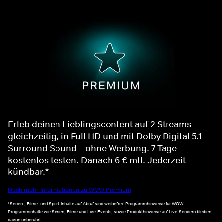
Erleb deinen Lieblingscontent auf 2 Streams
gleichzeitig, in Full HD und mit Dolby Digital 5.1
Surround Sound – ohne Werbung. 7 Tage
kostenlos testen. Danach 6 € mtl. Jederzeit
kündbar.*
Noch mehr Informationen zu WOW Premium
*Serien-, Filme- und Sport-Inhalte auf Abruf sind werbefrei. Programmhinweise für WOW
Programminhalte wie Serien, Filme und Live-Events, sowie Produkthinweise auf Live-Sendern bleiben
davon unberührt.