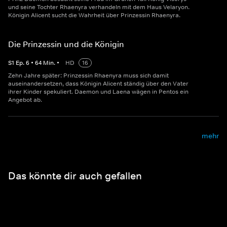
und seine Tochter Rhaenyra verhandeln mit dem Haus Velaryon.
Königin Alicent sucht die Wahrheit über Prinzessin Rhaenyra.
Die Prinzessin und die Königin
S
1
Ep.
6
•
64
Min.
•
HD
16
Zehn Jahre später: Prinzessin Rhaenyra muss sich damit
auseinandersetzen, dass Königin Alicent ständig über den Vater
ihrer Kinder spekuliert. Daemon und Laena wägen in Pentos ein
Angebot ab.
mehr
Das könnte dir auch gefallen