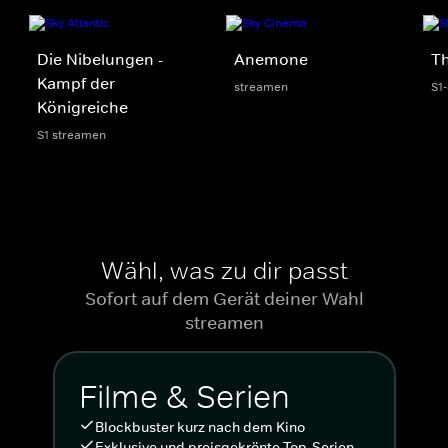
Die Nibelungen -
Anemone
Th
Kampf der
streamen
S1
Königreiche
S1 streamen
Wähl, was zu dir passt
Sofort auf dem Gerät deiner Wahl
streamen
Filme & Serien
Blockbuster kurz nach dem Kino
Exklusive und preisgekrönte Top-Serien