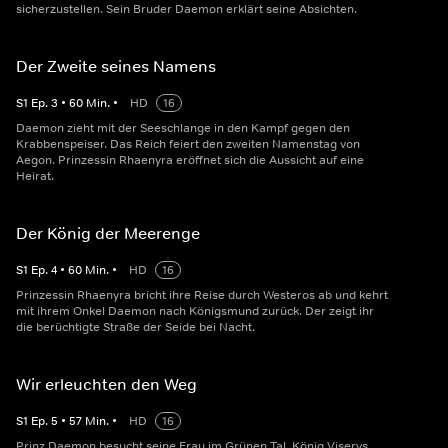
sicherzustellen. Sein Bruder Daemon erklärt seine Absichten.
Der Zweite seines Namens
S
1
Ep.
3
•
60
Min.
•
HD
16
Daemon zieht mit der Seeschlange in den Kampf gegen den
Krabbenspeiser. Das Reich feiert den zweiten Namenstag von
Aegon. Prinzessin Rhaenyra eröffnet sich die Aussicht auf eine
Heirat.
Der König der Meerenge
S
1
Ep.
4
•
60
Min.
•
HD
16
Prinzessin Rhaenyra bricht ihre Reise durch Westeros ab und kehrt
mit ihrem Onkel Daemon nach Königsmund zurück. Der zeigt ihr
die berüchtigte Straße der Seide bei Nacht.
Wir erleuchten den Weg
S
1
Ep.
5
•
57
Min.
•
HD
16
Prinz Daemon besucht seine Frau im Grünen Tal. König Viserys