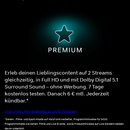
Erleb deinen Lieblingscontent auf 2 Streams
gleichzeitig, in Full HD und mit Dolby Digital 5.1
Surround Sound – ohne Werbung. 7 Tage
kostenlos testen. Danach 6 € mtl. Jederzeit
kündbar.*
Noch mehr Informationen zu WOW Premium
*Serien-, Filme- und Sport-Inhalte auf Abruf sind werbefrei. Programmhinweise für WOW
Programminhalte wie Serien, Filme und Live-Events, sowie Produkthinweise auf Live-Sendern bleiben
davon unberührt.