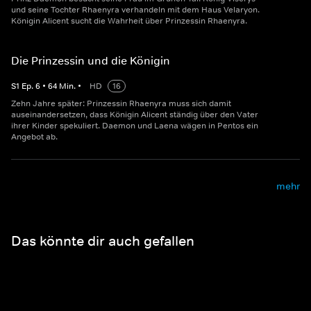
und seine Tochter Rhaenyra verhandeln mit dem Haus Velaryon.
Königin Alicent sucht die Wahrheit über Prinzessin Rhaenyra.
Die Prinzessin und die Königin
S
1
Ep.
6
•
64
Min.
•
HD
16
Zehn Jahre später: Prinzessin Rhaenyra muss sich damit
auseinandersetzen, dass Königin Alicent ständig über den Vater
ihrer Kinder spekuliert. Daemon und Laena wägen in Pentos ein
Angebot ab.
mehr
Das könnte dir auch gefallen