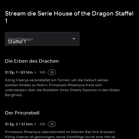
Stream die Serie House of the Dragon Staffel
1
Select Season
Die Erben des Drachen
S
1
Ep.
1
•
63
Min.
•
HD
16
König Viserys veranstaltet ein Turnier, um die Geburt seines
zweiten Kindes zu feiern. Prinzessin Rhaenyra freut sich
unterdessen über die Rückkehr ihres Onkels Daemon in den Roten
Bergfried.
Der Prinzrebell
S
1
Ep.
2
•
51
Min.
•
HD
16
Prinzessin Rhaenyra überschreitet im Kleinen Rat ihre Grenzen.
König Viserys ist gezwungen, seine Nachfolge durch eine Heirat