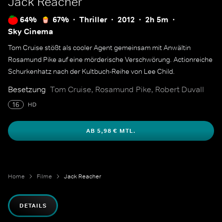
Jack Reacher
64%
67%
Thriller
2012
2h 5m
Sky Cinema
Tom Cruise stößt als cooler Agent gemeinsam mit Anwältin
Rosamund Pike auf eine mörderische Verschwörung. Actionreiche
Schurkenhatz nach der Kultbuch-Reihe von Lee Child.
Besetzung
Tom Cruise, Rosamund Pike, Robert Duvall
16
HD
AB 5,98 € MTL.
Home
Filme
Jack Reacher
DETAILS