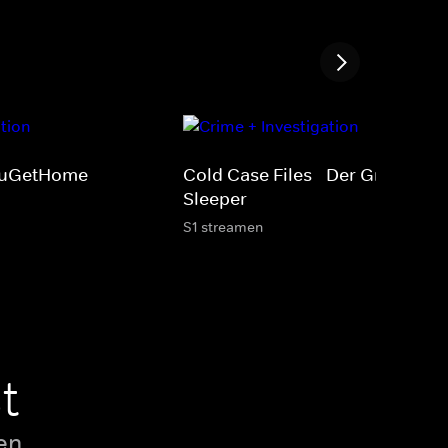
uGetHome
Cold Case Files - Der Grim
Sleeper
S1 streamen
t
en