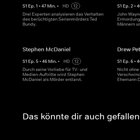
S
1
Ep.
1
•
47
Min.
•
HD
12
S
1
Ep.
2
•
4
Drei Experten analysieren das Verhalten
John Wayne
des berüchtigten Serienmörders Ted
Ermordung 
Bundy.
Männern un
Stephen McDaniel
Drew Pe
S
1
Ep.
5
•
46
Min.
•
HD
12
S
1
Ep.
6
•
4
Durch seine Vorliebe für TV- und
Nicht ohne
Medien-Auftritte wird Stephen
Verschwind
McDaniel als Mörder entlarvt.
Ehemann D
Das könnte dir auch gefallen