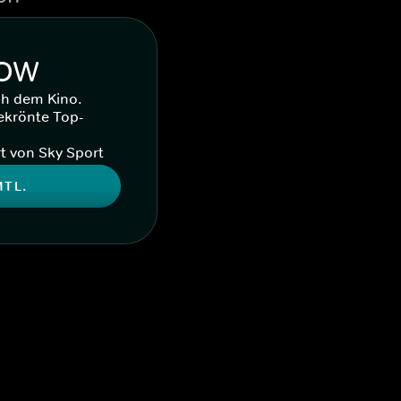
WOW
ch dem Kino.
ekrönte Top-
t von Sky Sport
MTL.