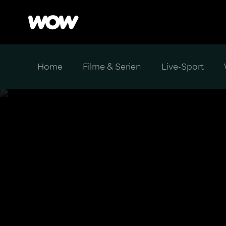
Home
Filme & Serien
Live-Sport