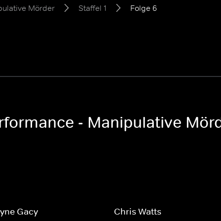
pulative Mörder
Staffel 1
Folge 6
erformance - Manipulative Mörde
yne Gacy
Chris Watts