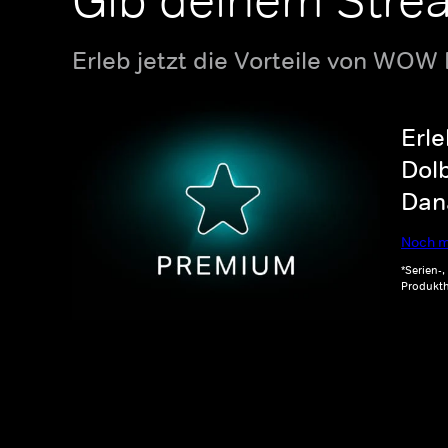
Gib deinem Stre
Erleb jetzt die Vorteile von WOW
Erle
Dolb
Dana
Noch m
*Serien-
Produkth