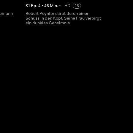
S
1
Ep.
4
•
46
Min.
•
HD
16
Ehemann
Robert Poynter stirbt durch einen
Schuss in den Kopf. Seine Frau verbirgt
ein dunkles Geheimnis.