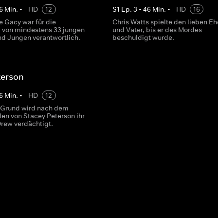
6
Min.
•
HD
12
S
1
Ep.
3
•
46
Min.
•
HD
16
 Gacy war für die
Chris Watts spielte den lieben 
von mindestens 33 jungen
und Vater, bis er des Mordes
d Jungen verantwortlich.
beschuldigt wurde.
terson
6
Min.
•
HD
12
 Grund wird nach dem
en von Stacey Peterson ihr
rew verdächtigt.