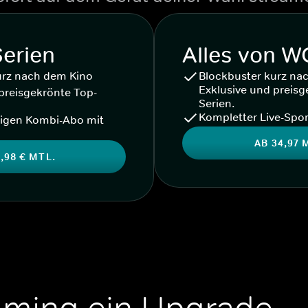
Serien
Alles von 
urz nach dem Kino
Blockbuster kurz na
Exklusive und preisg
preisgekrönte Top-
Serien.
Kompletter Live-Spor
igen Kombi-Abo mit
AB 34,97 
,98 € MTL.