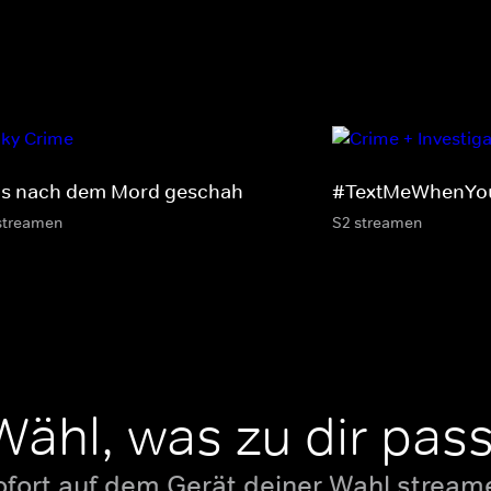
s nach dem Mord geschah
#TextMeWhenYo
streamen
S2 streamen
Wähl, was zu dir pass
ofort auf dem Gerät deiner Wahl stream