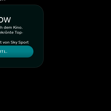
WOW
ch dem Kino.
ekrönte Top-
t von Sky Sport
MTL.