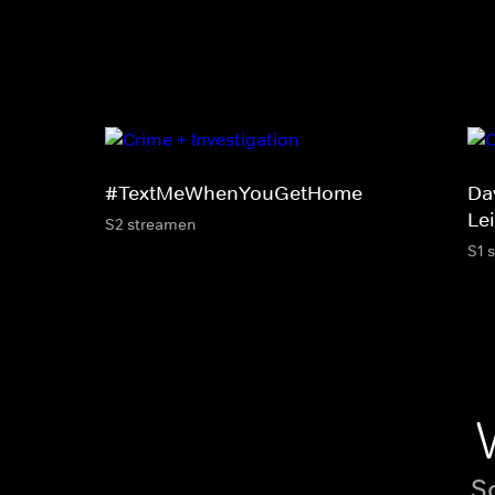
#TextMeWhenYouGetHome
Dav
Le
S2 streamen
S1 
S