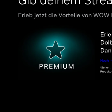
Gib deinem Stre
Erleb jetzt die Vorteile von WOW
Erle
Dolb
Dana
Noch m
*Serien-
Produkth