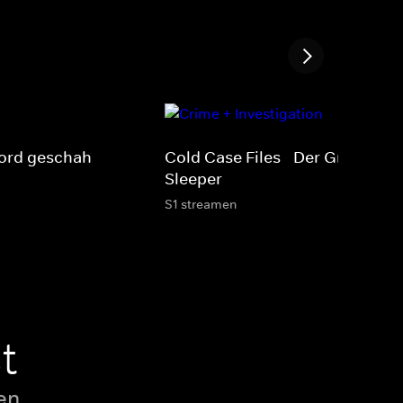
ord geschah
Cold Case Files - Der Grim
Sleeper
S1 streamen
t
en