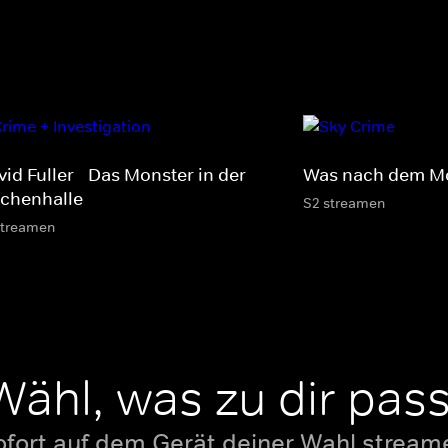
id Fuller - Das Monster in der
Was nach dem M
ichenhalle
S2 streamen
streamen
Wähl, was zu dir pass
ofort auf dem Gerät deiner Wahl stream