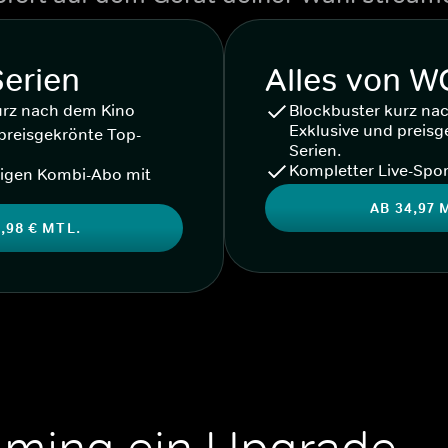
Serien
Alles von 
urz nach dem Kino
Blockbuster kurz na
Exklusive und preisg
preisgekrönte Top-
Serien.
Kompletter Live-Spor
igen Kombi-Abo mit
AB 34,97 
,98 € MTL.