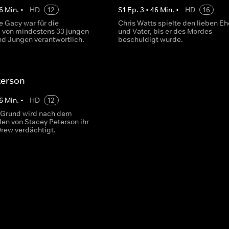
6
Min.
•
HD
12
S
1
Ep.
3
•
46
Min.
•
HD
16
 Gacy war für die
Chris Watts spielte den lieben 
von mindestens 33 jungen
und Vater, bis er des Mordes
d Jungen verantwortlich.
beschuldigt wurde.
terson
6
Min.
•
HD
12
 Grund wird nach dem
en von Stacey Peterson ihr
rew verdächtigt.