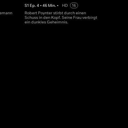
S
1
Ep.
4
•
46
Min.
•
HD
16
Ehemann
Robert Poynter stirbt durch einen
Schuss in den Kopf. Seine Frau verbirgt
ein dunkles Geheimnis.