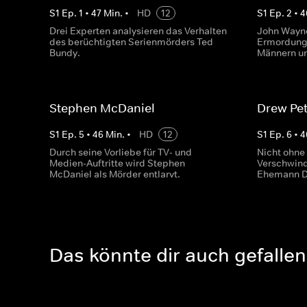
S
1
Ep.
1
•
47
Min.
•
HD
12
S
1
Ep.
2
•
4
Drei Experten analysieren das Verhalten
John Wayne
des berüchtigten Serienmörders Ted
Ermordung 
Bundy.
Männern un
Stephen McDaniel
Drew Pe
S
1
Ep.
5
•
46
Min.
•
HD
12
S
1
Ep.
6
•
4
Durch seine Vorliebe für TV- und
Nicht ohne
Medien-Auftritte wird Stephen
Verschwind
McDaniel als Mörder entlarvt.
Ehemann D
Das könnte dir auch gefallen