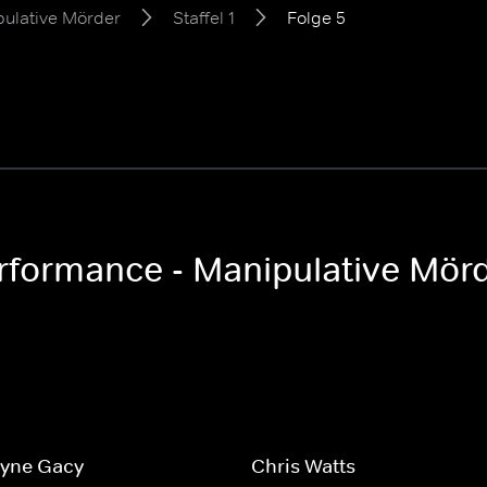
pulative Mörder
Staffel 1
Folge 5
erformance - Manipulative Mörde
yne Gacy
Chris Watts