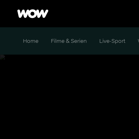
Home
Filme & Serien
Live-Sport