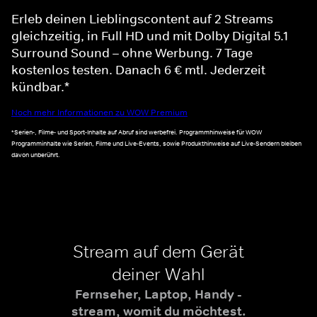
Erleb deinen Lieblingscontent auf 2 Streams
gleichzeitig, in Full HD und mit Dolby Digital 5.1
Surround Sound – ohne Werbung. 7 Tage
kostenlos testen. Danach 6 € mtl. Jederzeit
kündbar.*
Noch mehr Informationen zu WOW Premium
*Serien-, Filme- und Sport-Inhalte auf Abruf sind werbefrei. Programmhinweise für WOW
Programminhalte wie Serien, Filme und Live-Events, sowie Produkthinweise auf Live-Sendern bleiben
davon unberührt.
Stream auf dem Gerät
deiner Wahl
Fernseher, Laptop, Handy -
stream, womit du möchtest.