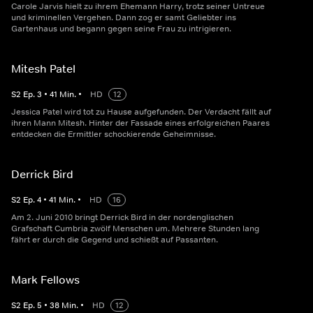
Carole Jarvis hielt zu ihrem Ehemann Harry, trotz seiner Untreue
und kriminellen Vergehen. Dann zog er samt Geliebter ins
Gartenhaus und begann gegen seine Frau zu intrigieren.
Mitesh Patel
S
2
Ep.
3
•
41
Min.
•
HD
12
Jessica Patel wird tot zu Hause aufgefunden. Der Verdacht fällt auf
ihren Mann Mitesh. Hinter der Fassade eines erfolgreichen Paares
entdecken die Ermittler schockierende Geheimnisse.
Derrick Bird
S
2
Ep.
4
•
41
Min.
•
HD
16
Am 2. Juni 2010 bringt Derrick Bird in der nordenglischen
Grafschaft Cumbria zwölf Menschen um. Mehrere Stunden lang
fährt er durch die Gegend und schießt auf Passanten.
Mark Fellows
S
2
Ep.
5
•
38
Min.
•
HD
12