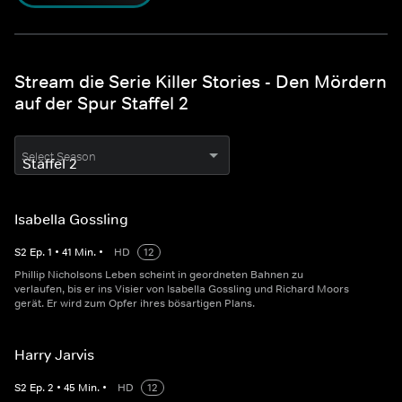
Stream die Serie Killer Stories - Den Mördern
auf der Spur Staffel 2
Select Season
Isabella Gossling
S
2
Ep.
1
•
41
Min.
•
HD
12
Phillip Nicholsons Leben scheint in geordneten Bahnen zu
verlaufen, bis er ins Visier von Isabella Gossling und Richard Moors
gerät. Er wird zum Opfer ihres bösartigen Plans.
Harry Jarvis
S
2
Ep.
2
•
45
Min.
•
HD
12