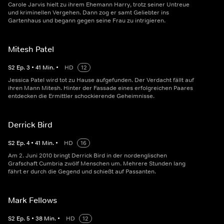
Carole Jarvis hielt zu ihrem Ehemann Harry, trotz seiner Untreue
und kriminellen Vergehen. Dann zog er samt Geliebter ins
Gartenhaus und begann gegen seine Frau zu intrigieren.
Mitesh Patel
S
2
Ep.
3
•
41
Min.
•
HD
12
Jessica Patel wird tot zu Hause aufgefunden. Der Verdacht fällt auf
ihren Mann Mitesh. Hinter der Fassade eines erfolgreichen Paares
entdecken die Ermittler schockierende Geheimnisse.
Derrick Bird
S
2
Ep.
4
•
41
Min.
•
HD
16
Am 2. Juni 2010 bringt Derrick Bird in der nordenglischen
Grafschaft Cumbria zwölf Menschen um. Mehrere Stunden lang
fährt er durch die Gegend und schießt auf Passanten.
Mark Fellows
S
2
Ep.
5
•
38
Min.
•
HD
12