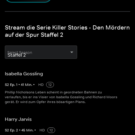
Stream die Serie Killer Stories - Den Mördern
auf der Spur Staffel 2
Select Season
Isabella Gossling
S
2
Ep.
1
•
41
Min.
•
HD
12
Phillip Nicholsons Leben scheint in geordneten Bahnen zu
verlaufen, bis er ins Visier von Isabella Gossling und Richard Moors
gerät. Er wird zum Opfer ihres bösartigen Plans.
Harry Jarvis
S
2
Ep.
2
•
45
Min.
•
HD
12