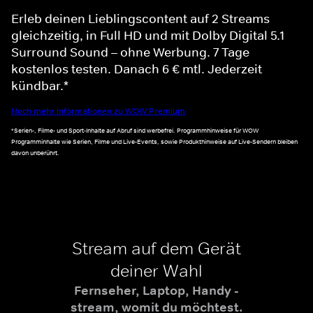
Erleb deinen Lieblingscontent auf 2 Streams
gleichzeitig, in Full HD und mit Dolby Digital 5.1
Surround Sound – ohne Werbung. 7 Tage
kostenlos testen. Danach 6 € mtl. Jederzeit
kündbar.*
Noch mehr Informationen zu WOW Premium
*Serien-, Filme- und Sport-Inhalte auf Abruf sind werbefrei. Programmhinweise für WOW
Programminhalte wie Serien, Filme und Live-Events, sowie Produkthinweise auf Live-Sendern bleiben
davon unberührt.
Stream auf dem Gerät
deiner Wahl
Fernseher, Laptop, Handy -
stream, womit du möchtest.