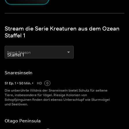
Stream die Serie Kreaturen aus dem Ozean
Staffel 1
Select Season
Snaresinseln
S
1
Ep.
1
•
50
Min.
•
HD
0
Die unberührte Wildnis der Snareinseln bietet Schutz für seltene
Tiere, insbesondere für Vögel. Riesige Kolonien von
Schopfpinguinen finden dort ebenso Unterschlupf wie Sturmvögel
und Seelöwen.
Otago Peninsula