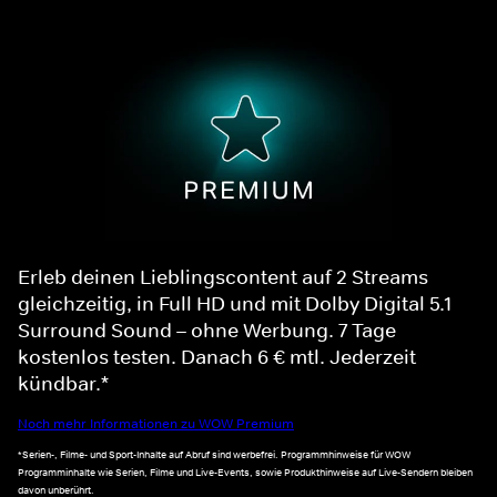
Erleb deinen Lieblingscontent auf 2 Streams
gleichzeitig, in Full HD und mit Dolby Digital 5.1
Surround Sound – ohne Werbung. 7 Tage
kostenlos testen. Danach 6 € mtl. Jederzeit
kündbar.*
Noch mehr Informationen zu WOW Premium
*Serien-, Filme- und Sport-Inhalte auf Abruf sind werbefrei. Programmhinweise für WOW
Programminhalte wie Serien, Filme und Live-Events, sowie Produkthinweise auf Live-Sendern bleiben
davon unberührt.