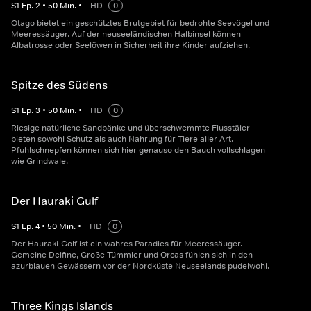
S
1
Ep.
2
•
50
Min.
•
HD
0
Otago bietet ein geschütztes Brutgebiet für bedrohte Seevögel und
Meeressäuger. Auf der neuseeländischen Halbinsel können
Albatrosse oder Seelöwen in Sicherheit ihre Kinder aufziehen.
Spitze des Südens
S
1
Ep.
3
•
50
Min.
•
HD
0
Riesige natürliche Sandbänke und überschwemmte Flusstäler
bieten sowohl Schutz als auch Nahrung für Tiere aller Art.
Pfuhlschnepfen können sich hier genauso den Bauch vollschlagen
wie Grindwale.
Der Hauraki Gulf
S
1
Ep.
4
•
50
Min.
•
HD
0
Der Hauraki-Golf ist ein wahres Paradies für Meeressäuger.
Gemeine Delfine, Große Tümmler und Orcas fühlen sich in den
azurblauen Gewässern vor der Nordküste Neuseelands pudelwohl.
Three Kings Islands