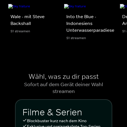
Wale - mit Steve
Into the Blue -
De
Backshall
Indonesiens
A
Unterwasserparadiese
S1 streamen
S1
S1 streamen
Wähl, was zu dir passt
Sofort auf dem Gerät deiner Wahl
streamen
Filme & Serien
Blockbuster kurz nach dem Kino
Exklusive und preisgekrönte Top-Serien