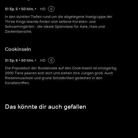
S
1
Ep.
5
•
50
Min.
•
HD
0
In den dunklen Tiefen rund um die abgelegene Inselgruppe der
Three Kings Islands finden sich seltene Korallen- und
Schwammgärten - die ideale Spielwiese für Aale, Haie und
Zackenbarsche.
Cookinseln
S
1
Ep.
6
•
50
Min.
•
HD
0
Die Population der Buckelwale auf den Cook-Inseln ist einzigartig.
3000 Tiere paaren sich dort und ziehen ihre Jungen groß. Auch
Riesenmuscheln und grüne Schildkröten gedeihen in den
Korallenriffen.
Das könnte dir auch gefallen