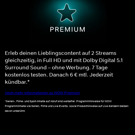
Erleb deinen Lieblingscontent auf 2 Streams
gleichzeitig, in Full HD und mit Dolby Digital 5.1
Surround Sound – ohne Werbung. 7 Tage
kostenlos testen. Danach 6 € mtl. Jederzeit
kündbar.*
Noch mehr Informationen zu WOW Premium
*Serien-, Filme- und Sport-Inhalte auf Abruf sind werbefrei. Programmhinweise für WOW
Programminhalte wie Serien, Filme und Live-Events, sowie Produkthinweise auf Live-Sendern bleiben
davon unberührt.