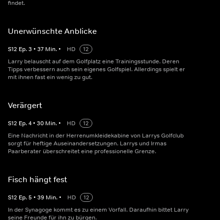
findet.
Unerwünschte Anblicke
S
12
Ep.
3
•
37
Min.
•
HD
12
Larry belauscht auf dem Golfplatz eine Trainingsstunde. Deren
Tipps verbessern auch sein eigenes Golfspiel. Allerdings spielt er
mit ihnen fast ein wenig zu gut.
Verärgert
S
12
Ep.
4
•
30
Min.
•
HD
12
Eine Nachricht in der Herrenumkleidekabine von Larrys Golfclub
sorgt für heftige Auseinandersetzungen. Larrys und Irmas
Paarberater überschreitet eine professionelle Grenze.
Fisch hängt fest
S
12
Ep.
5
•
39
Min.
•
HD
12
In der Synagoge kommt es zu einem Vorfall. Daraufhin bittet Larry
seine Freunde für ihn zu bürgen.