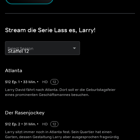
Stream die Serie Lass es, Larry!
Select Season
Atlanta
S
12
Ep.
1
•
33
Min.
•
HD
12
Larry David fährt nach Atlanta. Dort soll er die Geburtstagsfeier
eines prominenten Geschäftsmannes besuchen.
Der Rasenjockey
S
12
Ep.
2
•
31
Min.
•
HD
12
Larry sitzt immer noch in Atlanta fest. Sein Quartier hat einen
Garten, dessen Gestaltung Larry aber ausgesprochen fragwürdig