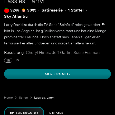
Lass es, Larry!
92%
90%
Satireserie
1 Staffel
Sky Atlantic
Larry David ist durch die TV-Serie "Seinfeld" reich geworden. Er
lebt in Los Angeles, ist glücklich verheiratet und hat eine Menge
prominenter Freunde. Doch anstatt sein Leben zu genießen,
terrorisiert er alles und jeden und nörgelt an allem herum.
Besetzung
Cheryl Hines, Jeff Garlin, Susie Essman
16
HD
AB 5,98 € MTL.
Home
Serien
Lass es, Larry!
EPISODENGUIDE
DETAILS