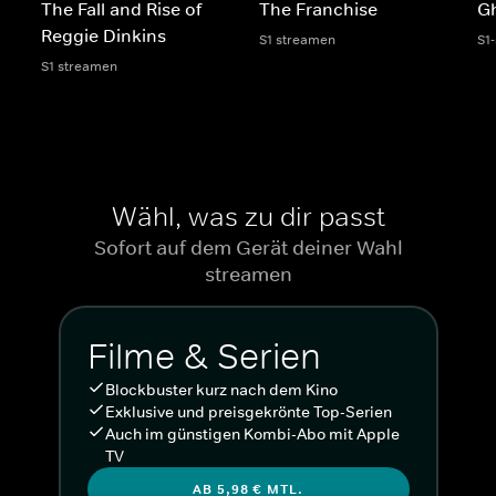
The Fall and Rise of
The Franchise
G
Reggie Dinkins
S1 streamen
S1
S1 streamen
Wähl, was zu dir passt
Sofort auf dem Gerät deiner Wahl
streamen
Filme & Serien
Blockbuster kurz nach dem Kino
Exklusive und preisgekrönte Top-Serien
Auch im günstigen Kombi-Abo mit Apple
TV
AB 5,98 € MTL.