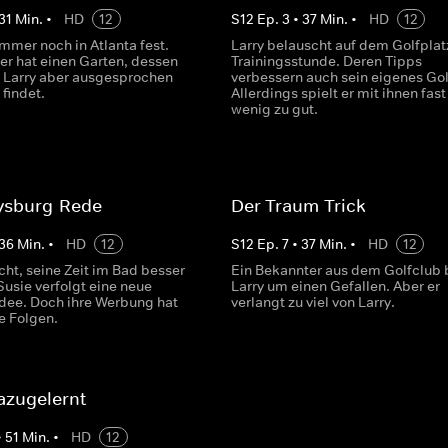
31
Min.
•
HD
12
S
12
Ep.
3
•
37
Min.
•
HD
12
 immer noch in Atlanta fest.
Larry belauscht auf dem Golfplat
er hat einen Garten, dessen
Trainingsstunde. Deren Tipps
 Larry aber ausgesprochen
verbessern auch sein eigenes Gol
findet.
Allerdings spielt er mit ihnen fast
wenig zu gut.
tysburg-Rede
Der Traum-Trick
36
Min.
•
HD
12
S
12
Ep.
7
•
37
Min.
•
HD
12
cht, seine Zeit im Bad besser
Ein Bekannter aus dem Golfclub b
Susie verfolgt eine neue
Larry um einen Gefallen. Aber er
dee. Doch ihre Werbung hat
verlangt zu viel von Larry.
e Folgen.
azugelernt
•
51
Min.
•
HD
12