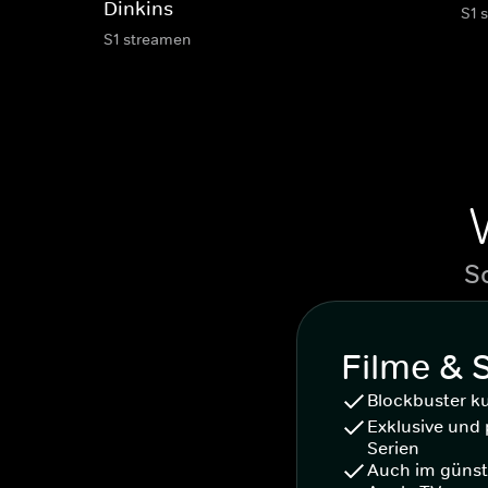
Dinkins
S1 
S1 streamen
S
Filme & 
Blockbuster k
Exklusive und 
Serien
Auch im günst