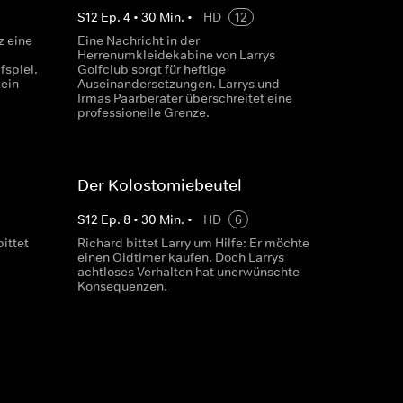
S
12
Ep.
4
•
30
Min.
•
HD
12
z eine
Eine Nachricht in der
Herrenumkleidekabine von Larrys
fspiel.
Golfclub sorgt für heftige
 ein
Auseinandersetzungen. Larrys und
Irmas Paarberater überschreitet eine
professionelle Grenze.
Der Kolostomiebeutel
S
12
Ep.
8
•
30
Min.
•
HD
6
ittet
Richard bittet Larry um Hilfe: Er möchte
einen Oldtimer kaufen. Doch Larrys
achtloses Verhalten hat unerwünschte
Konsequenzen.