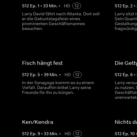
S
12
Ep.
1
•
33
Min.
•
HD
12
S
12
Ep.
2
•
Larry David fährt nach Atlanta. Dort soll
Larry sitzt
er die Geburtstagsfeier eines
Sein Quarti
prominenten Geschäftsmannes
Gestaltung
besuchen.
fragwürdig 
Fisch hängt fest
Die Get
S
12
Ep.
5
•
39
Min.
•
HD
12
S
12
Ep.
6
•
In der Synagoge kommt es zu einem
Larry versu
Vorfall. Daraufhin bittet Larry seine
zu nutzen. 
Freunde für ihn zu bürgen.
Geschäftsi
unerwartet
Ken/Kendra
Nichts d
S
12
Ep.
9
•
33
Min.
•
HD
12
S
12
Ep.
10