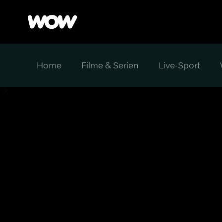
Home
Filme & Serien
Live-Sport