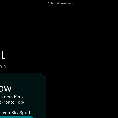
S1-5 streamen
t
en
WOW
ch dem Kino.
ekrönte Top-
t von Sky Sport