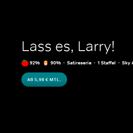
Lass es, Larry!
92%
90%
Satireserie
1 Staffel
Sky 
AB 5,98 € MTL.