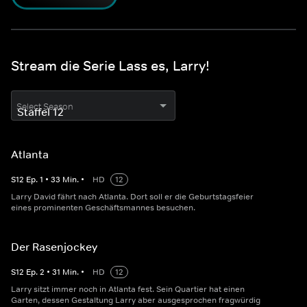
Stream die Serie Lass es, Larry!
Select Season
Atlanta
S
12
Ep.
1
•
33
Min.
•
HD
12
Larry David fährt nach Atlanta. Dort soll er die Geburtstagsfeier
eines prominenten Geschäftsmannes besuchen.
Der Rasenjockey
S
12
Ep.
2
•
31
Min.
•
HD
12
Larry sitzt immer noch in Atlanta fest. Sein Quartier hat einen
Garten, dessen Gestaltung Larry aber ausgesprochen fragwürdig