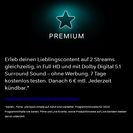
Erleb deinen Lieblingscontent auf 2 Streams
gleichzeitig, in Full HD und mit Dolby Digital 5.1
Surround Sound – ohne Werbung. 7 Tage
kostenlos testen. Danach 6 € mtl. Jederzeit
kündbar.*
Noch mehr Informationen zu WOW Premium
*Serien-, Filme- und Sport-Inhalte auf Abruf sind werbefrei. Programmhinweise für WOW
Programminhalte wie Serien, Filme und Live-Events, sowie Produkthinweise auf Live-Sendern bleiben
davon unberührt.