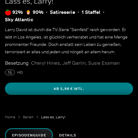
Lass es, Larry!
92%
90%
Satireserie
1 Staffel
Sky Atlantic
Larry David ist durch die TV-Serie "Seinfeld" reich geworden. Er
lebt in Los Angeles, ist glücklich verheiratet und hat eine Menge
prominenter Freunde. Doch anstatt sein Leben zu genießen,
terrorisiert er alles und jeden und nörgelt an allem herum.
Besetzung
Cheryl Hines, Jeff Garlin, Susie Essman
16
HD
AB 5,98 € MTL.
Home
Serien
Lass es, Larry!
EPISODENGUIDE
DETAILS