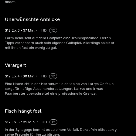
findet.
Unerwünschte Anblicke
S
12
Ep.
3
•
37
Min.
•
HD
12
Larry belauscht auf dem Golfplatz eine Trainingsstunde. Deren
Tipps verbessern auch sein eigenes Golfspiel. Allerdings spielt er
mit ihnen fast ein wenig zu gut.
Verärgert
S
12
Ep.
4
•
30
Min.
•
HD
12
Eine Nachricht in der Herrenumkleidekabine von Larrys Golfclub
sorgt für heftige Auseinandersetzungen. Larrys und Irmas
Paarberater überschreitet eine professionelle Grenze.
Fisch hängt fest
S
12
Ep.
5
•
39
Min.
•
HD
12
In der Synagoge kommt es zu einem Vorfall. Daraufhin bittet Larry
seine Freunde für ihn zu bürgen.