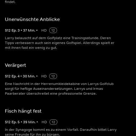
findet.
Unerwünschte Anblicke
S
12
Ep.
3
•
37
Min.
•
HD
12
Larry belauscht auf dem Golfplatz eine Trainingsstunde. Deren
Tipps verbessern auch sein eigenes Golfspiel. Allerdings spielt er
mit ihnen fast ein wenig zu gut.
Verärgert
S
12
Ep.
4
•
30
Min.
•
HD
12
Eine Nachricht in der Herrenumkleidekabine von Larrys Golfclub
sorgt für heftige Auseinandersetzungen. Larrys und Irmas
Paarberater überschreitet eine professionelle Grenze.
Fisch hängt fest
S
12
Ep.
5
•
39
Min.
•
HD
12
In der Synagoge kommt es zu einem Vorfall. Daraufhin bittet Larry
seine Freunde für ihn zu bürgen.