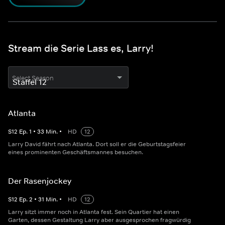
Stream die Serie Lass es, Larry!
Select Season
Atlanta
S
12
Ep.
1
•
33
Min.
•
HD
12
Larry David fährt nach Atlanta. Dort soll er die Geburtstagsfeier
eines prominenten Geschäftsmannes besuchen.
Der Rasenjockey
S
12
Ep.
2
•
31
Min.
•
HD
12
Larry sitzt immer noch in Atlanta fest. Sein Quartier hat einen
Garten, dessen Gestaltung Larry aber ausgesprochen fragwürdig