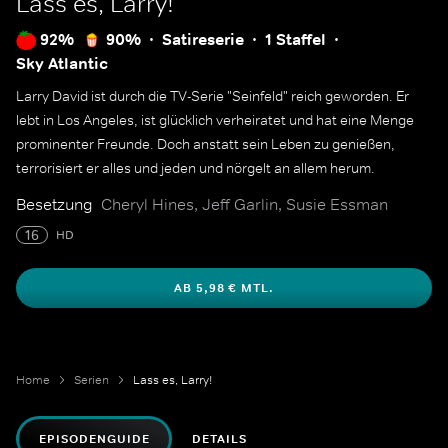
Lass es, Larry!
92%
90%
Satireserie
1 Staffel
Sky Atlantic
Larry David ist durch die TV-Serie "Seinfeld" reich geworden. Er
lebt in Los Angeles, ist glücklich verheiratet und hat eine Menge
prominenter Freunde. Doch anstatt sein Leben zu genießen,
terrorisiert er alles und jeden und nörgelt an allem herum.
Besetzung
Cheryl Hines, Jeff Garlin, Susie Essman
16
HD
AB 5,98 € MTL.
Home
Serien
Lass es, Larry!
EPISODENGUIDE
DETAILS