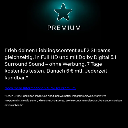
Erleb deinen Lieblingscontent auf 2 Streams
gleichzeitig, in Full HD und mit Dolby Digital 5.1
Surround Sound – ohne Werbung. 7 Tage
kostenlos testen. Danach 6 € mtl. Jederzeit
kündbar.*
Noch mehr Informationen zu WOW Premium
*Serien-, Filme- und Sport-Inhalte auf Abruf sind werbefrei. Programmhinweise für WOW
Programminhalte wie Serien, Filme und Live-Events, sowie Produkthinweise auf Live-Sendern bleiben
davon unberührt.