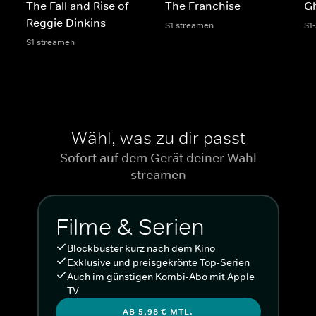
The Fall and Rise of
The Franchise
G
Reggie Dinkins
S1 streamen
S1
S1 streamen
Wähl, was zu dir passt
Sofort auf dem Gerät deiner Wahl
streamen
Filme & Serien
Blockbuster kurz nach dem Kino
Exklusive und preisgekrönte Top-Serien
Auch im günstigen Kombi-Abo mit Apple
TV
AB 5,98 € MTL.