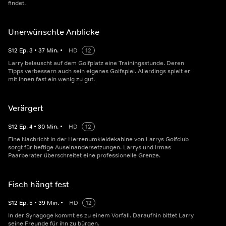
findet.
Unerwünschte Anblicke
S
12
Ep.
3
•
37
Min.
•
HD
12
Larry belauscht auf dem Golfplatz eine Trainingsstunde. Deren
Tipps verbessern auch sein eigenes Golfspiel. Allerdings spielt er
mit ihnen fast ein wenig zu gut.
Verärgert
S
12
Ep.
4
•
30
Min.
•
HD
12
Eine Nachricht in der Herrenumkleidekabine von Larrys Golfclub
sorgt für heftige Auseinandersetzungen. Larrys und Irmas
Paarberater überschreitet eine professionelle Grenze.
Fisch hängt fest
S
12
Ep.
5
•
39
Min.
•
HD
12
In der Synagoge kommt es zu einem Vorfall. Daraufhin bittet Larry
seine Freunde für ihn zu bürgen.