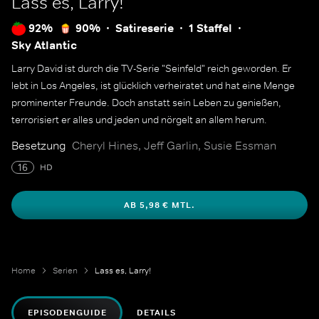
Lass es, Larry!
92%
90%
Satireserie
1 Staffel
Sky Atlantic
Larry David ist durch die TV-Serie "Seinfeld" reich geworden. Er
lebt in Los Angeles, ist glücklich verheiratet und hat eine Menge
prominenter Freunde. Doch anstatt sein Leben zu genießen,
terrorisiert er alles und jeden und nörgelt an allem herum.
Besetzung
Cheryl Hines, Jeff Garlin, Susie Essman
16
HD
AB 5,98 € MTL.
Home
Serien
Lass es, Larry!
EPISODENGUIDE
DETAILS