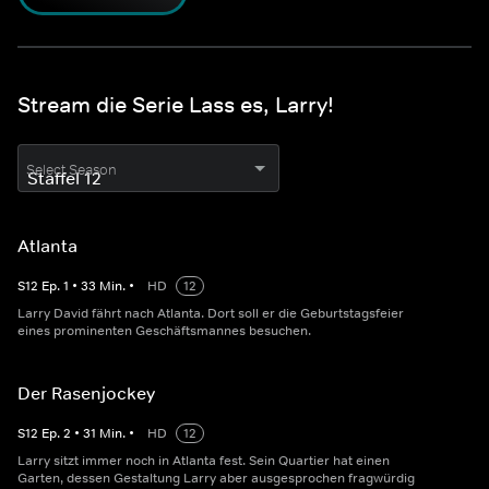
Stream die Serie Lass es, Larry!
Select Season
Atlanta
S
12
Ep.
1
•
33
Min.
•
HD
12
Larry David fährt nach Atlanta. Dort soll er die Geburtstagsfeier
eines prominenten Geschäftsmannes besuchen.
Der Rasenjockey
S
12
Ep.
2
•
31
Min.
•
HD
12
Larry sitzt immer noch in Atlanta fest. Sein Quartier hat einen
Garten, dessen Gestaltung Larry aber ausgesprochen fragwürdig