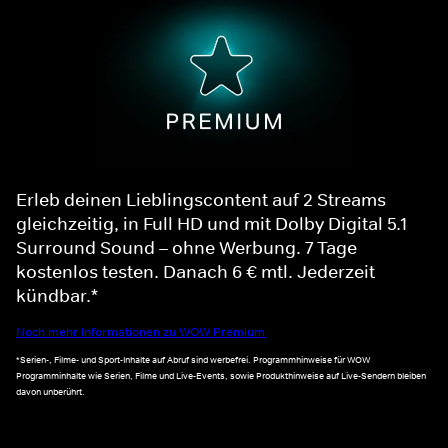
Erleb deinen Lieblingscontent auf 2 Streams
gleichzeitig, in Full HD und mit Dolby Digital 5.1
Surround Sound – ohne Werbung. 7 Tage
kostenlos testen. Danach 6 € mtl. Jederzeit
kündbar.*
Noch mehr Informationen zu WOW Premium
*Serien-, Filme- und Sport-Inhalte auf Abruf sind werbefrei. Programmhinweise für WOW
Programminhalte wie Serien, Filme und Live-Events, sowie Produkthinweise auf Live-Sendern bleiben
davon unberührt.