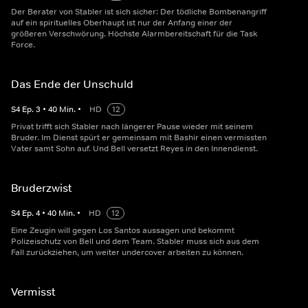
Der Berater von Stabler ist sich sicher: Der tödliche Bombenangriff
auf ein spirituelles Oberhaupt ist nur der Anfang einer der
größeren Verschwörung. Höchste Alarmbereitschaft für die Task
Force.
Das Ende der Unschuld
S
4
Ep.
3
•
40
Min.
•
HD
12
Privat trifft sich Stabler nach längerer Pause wieder mit seinem
Bruder. Im Dienst spürt er gemeinsam mit Bashir einen vermissten
Vater samt Sohn auf. Und Bell versetzt Reyes in den Innendienst.
Bruderzwist
S
4
Ep.
4
•
40
Min.
•
HD
12
Eine Zeugin will gegen Los Santos aussagen und bekommt
Polizeischutz von Bell und dem Team. Stabler muss sich aus dem
Fall zurückziehen, um weiter undercover arbeiten zu können.
Vermisst