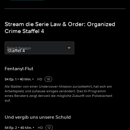
Stream die Serie Law & Order: Organized
Crime Staffel 4
Select Season
Fentanyl-Flut
S
4
Ep.
1
•
40
Min.
•
HD
16
Als Stabler von einer Undercover-Mission zurückkehrt, hat sich am
Arbeitsplatz und zuhause einiges verändert. Das KI-Programm
eines Beraters zeigt derweil die mögliche Zukunft von Polizeiarbeit
auf.
Und vergib uns unsere Schuld
S
4
Ep.
2
•
40
Min.
•
HD
12