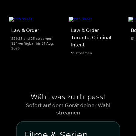
Law & Order
Law & Order
Bo
Toronto: Criminal
S21-23 and 25 streamen
S1
S24 verfügbar bis 31 Aug.
Intent
2026
S1 streamen
Wähl, was zu dir passt
Sofort auf dem Gerät deiner Wahl
streamen
Filme & Serien