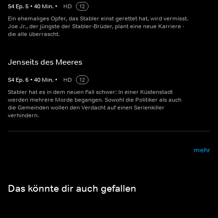
S
4
Ep.
5
•
40
Min.
•
HD
12
Ein ehemaliges Opfer, das Stabler einst gerettet hat, wird vermisst.
Joe Jr., der jüngste der Stabler-Brüder, plant eine neue Karriere -
die alle überrascht.
Jenseits des Meeres
S
4
Ep.
6
•
40
Min.
•
HD
12
Stabler hat es in dem neuen Fall schwer: In einer Küstenstadt
werden mehrere Morde begangen. Sowohl die Politiker als auch
die Gemeinden wollen den Verdacht auf einen Serienkiller
verhindern.
mehr
Das könnte dir auch gefallen