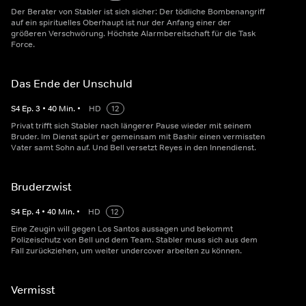
Der Berater von Stabler ist sich sicher: Der tödliche Bombenangriff
auf ein spirituelles Oberhaupt ist nur der Anfang einer der
größeren Verschwörung. Höchste Alarmbereitschaft für die Task
Force.
Das Ende der Unschuld
S
4
Ep.
3
•
40
Min.
•
HD
12
Privat trifft sich Stabler nach längerer Pause wieder mit seinem
Bruder. Im Dienst spürt er gemeinsam mit Bashir einen vermissten
Vater samt Sohn auf. Und Bell versetzt Reyes in den Innendienst.
Bruderzwist
S
4
Ep.
4
•
40
Min.
•
HD
12
Eine Zeugin will gegen Los Santos aussagen und bekommt
Polizeischutz von Bell und dem Team. Stabler muss sich aus dem
Fall zurückziehen, um weiter undercover arbeiten zu können.
Vermisst