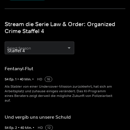
Stream die Serie Law & Order: Organized
Crime Staffel 4
Select Season
Fentanyl-Flut
S
4
Ep.
1
•
40
Min.
•
HD
16
Als Stabler von einer Undercover-Mission zurückkehrt, hat sich am
Arbeitsplatz und zuhause einiges verändert. Das KI-Programm
eines Beraters zeigt derweil die mögliche Zukunft von Polizeiarbeit
auf.
Und vergib uns unsere Schuld
S
4
Ep.
2
•
40
Min.
•
HD
12