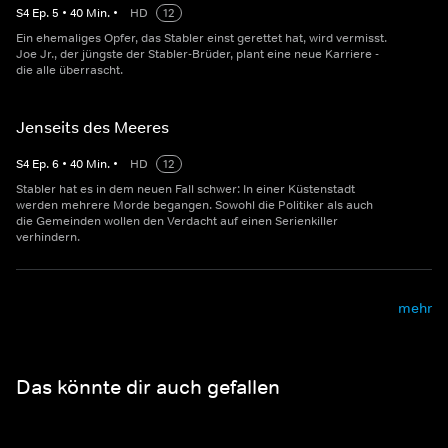
S
4
Ep.
5
•
40
Min.
•
HD
12
Ein ehemaliges Opfer, das Stabler einst gerettet hat, wird vermisst.
Joe Jr., der jüngste der Stabler-Brüder, plant eine neue Karriere -
die alle überrascht.
Jenseits des Meeres
S
4
Ep.
6
•
40
Min.
•
HD
12
Stabler hat es in dem neuen Fall schwer: In einer Küstenstadt
werden mehrere Morde begangen. Sowohl die Politiker als auch
die Gemeinden wollen den Verdacht auf einen Serienkiller
verhindern.
mehr
Das könnte dir auch gefallen