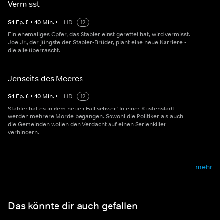
Vermisst
S
4
Ep.
5
•
40
Min.
•
HD
12
Ein ehemaliges Opfer, das Stabler einst gerettet hat, wird vermisst.
Joe Jr., der jüngste der Stabler-Brüder, plant eine neue Karriere -
die alle überrascht.
Jenseits des Meeres
S
4
Ep.
6
•
40
Min.
•
HD
12
Stabler hat es in dem neuen Fall schwer: In einer Küstenstadt
werden mehrere Morde begangen. Sowohl die Politiker als auch
die Gemeinden wollen den Verdacht auf einen Serienkiller
verhindern.
mehr
Das könnte dir auch gefallen