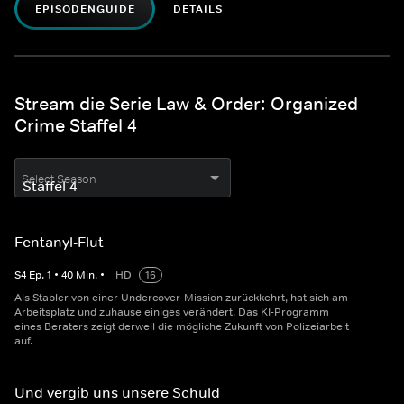
EPISODENGUIDE
DETAILS
Stream die Serie Law & Order: Organized
Crime Staffel 4
Select Season
Fentanyl-Flut
S
4
Ep.
1
•
40
Min.
•
HD
16
Als Stabler von einer Undercover-Mission zurückkehrt, hat sich am
Arbeitsplatz und zuhause einiges verändert. Das KI-Programm
eines Beraters zeigt derweil die mögliche Zukunft von Polizeiarbeit
auf.
Und vergib uns unsere Schuld