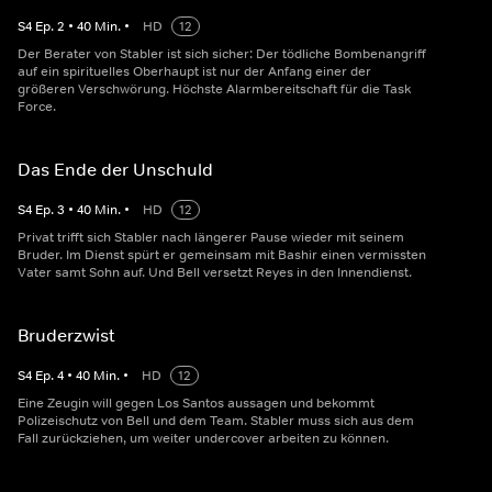
S
4
Ep.
2
•
40
Min.
•
HD
12
Der Berater von Stabler ist sich sicher: Der tödliche Bombenangriff
auf ein spirituelles Oberhaupt ist nur der Anfang einer der
größeren Verschwörung. Höchste Alarmbereitschaft für die Task
Force.
Das Ende der Unschuld
S
4
Ep.
3
•
40
Min.
•
HD
12
Privat trifft sich Stabler nach längerer Pause wieder mit seinem
Bruder. Im Dienst spürt er gemeinsam mit Bashir einen vermissten
Vater samt Sohn auf. Und Bell versetzt Reyes in den Innendienst.
Bruderzwist
S
4
Ep.
4
•
40
Min.
•
HD
12
Eine Zeugin will gegen Los Santos aussagen und bekommt
Polizeischutz von Bell und dem Team. Stabler muss sich aus dem
Fall zurückziehen, um weiter undercover arbeiten zu können.