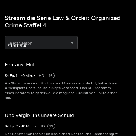
Stream die Serie Law & Order: Organized
Crime Staffel 4
Select Season
Fentanyl-Flut
S
4
Ep.
1
•
40
Min.
•
HD
16
Als Stabler von einer Undercover-Mission zurückkehrt, hat sich am
Arbeitsplatz und zuhause einiges verändert. Das KI-Programm
eines Beraters zeigt derweil die mögliche Zukunft von Polizeiarbeit
auf.
Und vergib uns unsere Schuld
S
4
Ep.
2
•
40
Min.
•
HD
12
Der Berater von Stabler ist sich sicher: Der tödliche Bombenangriff