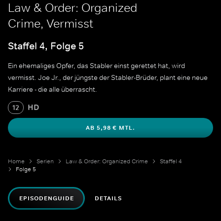
Law & Order: Organized
Crime, Vermisst
Staffel 4, Folge 5
Ein ehemaliges Opfer, das Stabler einst gerettet hat, wird
vermisst. Joe Jr., der jüngste der Stabler-Brüder, plant eine neue
Karriere - die alle überrascht.
HD
12
AB 5,98 € MTL.
Home
Serien
Law & Order: Organized Crime
Staffel 4
Folge 5
EPISODENGUIDE
DETAILS