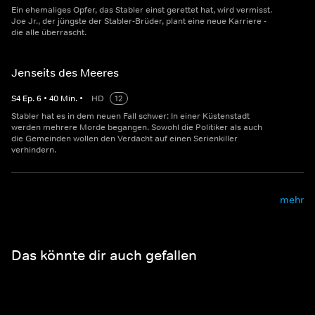
Ein ehemaliges Opfer, das Stabler einst gerettet hat, wird vermisst.
Joe Jr., der jüngste der Stabler-Brüder, plant eine neue Karriere -
die alle überrascht.
Jenseits des Meeres
S
4
Ep.
6
•
40
Min.
•
HD
12
Stabler hat es in dem neuen Fall schwer: In einer Küstenstadt
werden mehrere Morde begangen. Sowohl die Politiker als auch
die Gemeinden wollen den Verdacht auf einen Serienkiller
verhindern.
mehr
Das könnte dir auch gefallen