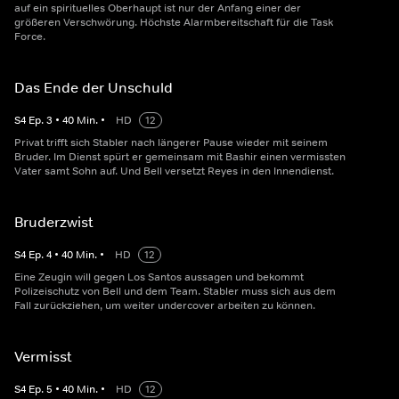
auf ein spirituelles Oberhaupt ist nur der Anfang einer der
größeren Verschwörung. Höchste Alarmbereitschaft für die Task
Force.
Das Ende der Unschuld
S
4
Ep.
3
•
40
Min.
•
HD
12
Privat trifft sich Stabler nach längerer Pause wieder mit seinem
Bruder. Im Dienst spürt er gemeinsam mit Bashir einen vermissten
Vater samt Sohn auf. Und Bell versetzt Reyes in den Innendienst.
Bruderzwist
S
4
Ep.
4
•
40
Min.
•
HD
12
Eine Zeugin will gegen Los Santos aussagen und bekommt
Polizeischutz von Bell und dem Team. Stabler muss sich aus dem
Fall zurückziehen, um weiter undercover arbeiten zu können.
Vermisst
S
4
Ep.
5
•
40
Min.
•
HD
12