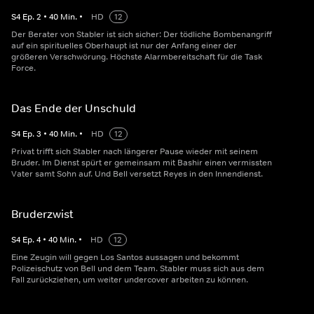
S
4
Ep.
2
•
40
Min.
•
HD
12
Der Berater von Stabler ist sich sicher: Der tödliche Bombenangriff
auf ein spirituelles Oberhaupt ist nur der Anfang einer der
größeren Verschwörung. Höchste Alarmbereitschaft für die Task
Force.
Das Ende der Unschuld
S
4
Ep.
3
•
40
Min.
•
HD
12
Privat trifft sich Stabler nach längerer Pause wieder mit seinem
Bruder. Im Dienst spürt er gemeinsam mit Bashir einen vermissten
Vater samt Sohn auf. Und Bell versetzt Reyes in den Innendienst.
Bruderzwist
S
4
Ep.
4
•
40
Min.
•
HD
12
Eine Zeugin will gegen Los Santos aussagen und bekommt
Polizeischutz von Bell und dem Team. Stabler muss sich aus dem
Fall zurückziehen, um weiter undercover arbeiten zu können.