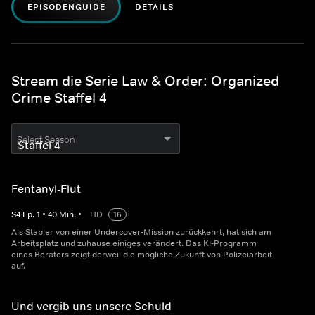
EPISODENGUIDE
DETAILS
Stream die Serie Law & Order: Organized
Crime Staffel 4
Select Season
Fentanyl-Flut
S
4
Ep.
1
•
40
Min.
•
HD
16
Als Stabler von einer Undercover-Mission zurückkehrt, hat sich am
Arbeitsplatz und zuhause einiges verändert. Das KI-Programm
eines Beraters zeigt derweil die mögliche Zukunft von Polizeiarbeit
auf.
Und vergib uns unsere Schuld