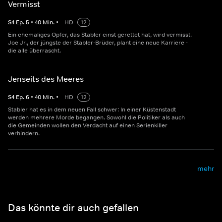
Vermisst
S
4
Ep.
5
•
40
Min.
•
HD
12
Ein ehemaliges Opfer, das Stabler einst gerettet hat, wird vermisst.
Joe Jr., der jüngste der Stabler-Brüder, plant eine neue Karriere -
die alle überrascht.
Jenseits des Meeres
S
4
Ep.
6
•
40
Min.
•
HD
12
Stabler hat es in dem neuen Fall schwer: In einer Küstenstadt
werden mehrere Morde begangen. Sowohl die Politiker als auch
die Gemeinden wollen den Verdacht auf einen Serienkiller
verhindern.
mehr
Das könnte dir auch gefallen