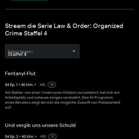
Stream die Serie Law & Order: Organized
Crime Staffel 4
Select Season
Fentanyl-Flut
S
4
Ep.
1
•
40
Min.
•
HD
16
Als Stabler von einer Undercover-Mission zurückkehrt, hat sich am
Arbeitsplatz und zuhause einiges verändert. Das KI-Programm
eines Beraters zeigt derweil die mögliche Zukunft von Polizeiarbeit
auf.
Und vergib uns unsere Schuld
S
4
Ep.
2
•
40
Min.
•
HD
12