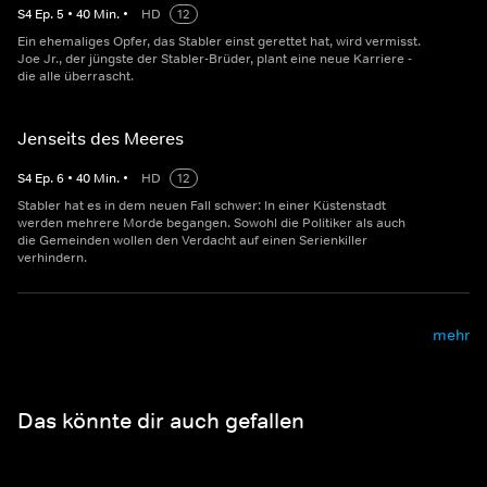
S
4
Ep.
5
•
40
Min.
•
HD
12
Ein ehemaliges Opfer, das Stabler einst gerettet hat, wird vermisst.
Joe Jr., der jüngste der Stabler-Brüder, plant eine neue Karriere -
die alle überrascht.
Jenseits des Meeres
S
4
Ep.
6
•
40
Min.
•
HD
12
Stabler hat es in dem neuen Fall schwer: In einer Küstenstadt
werden mehrere Morde begangen. Sowohl die Politiker als auch
die Gemeinden wollen den Verdacht auf einen Serienkiller
verhindern.
mehr
Das könnte dir auch gefallen