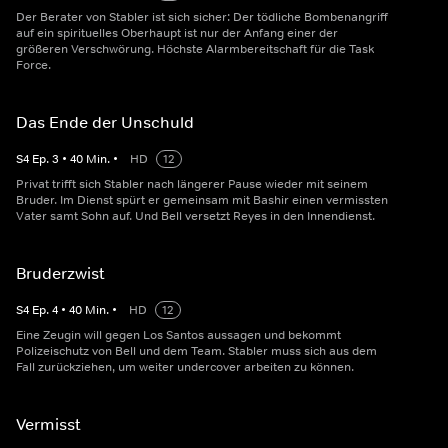
Der Berater von Stabler ist sich sicher: Der tödliche Bombenangriff
auf ein spirituelles Oberhaupt ist nur der Anfang einer der
größeren Verschwörung. Höchste Alarmbereitschaft für die Task
Force.
Das Ende der Unschuld
S
4
Ep.
3
•
40
Min.
•
HD
12
Privat trifft sich Stabler nach längerer Pause wieder mit seinem
Bruder. Im Dienst spürt er gemeinsam mit Bashir einen vermissten
Vater samt Sohn auf. Und Bell versetzt Reyes in den Innendienst.
Bruderzwist
S
4
Ep.
4
•
40
Min.
•
HD
12
Eine Zeugin will gegen Los Santos aussagen und bekommt
Polizeischutz von Bell und dem Team. Stabler muss sich aus dem
Fall zurückziehen, um weiter undercover arbeiten zu können.
Vermisst