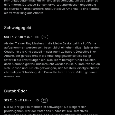
Immunität gelten machen will und alles versucht, um das Opfer zu
diffamieren. Detective Benson erwartet unterdessen ungeduldig
die Rückkehr ihres Partners, und Detective Amanda Rollins kommt
als Verstärkung aus Atlanta.
Schweigegeld
S
13
Ep.
2
•
40
Min.
•
HD
12
Als der Trainer Ray Masters in die Metro Basketball Hall of Fame
aufgenommen werden soll, beschuldigt ein ehemaliger Spieler den
Coach, ihn als Kind sexuell missbraucht zu haben. Detective Nick
Amaro, der gerade erst in die Abteilung gewechselt ist, steigt
sofort in die Ermittlungen ein. Das Team befragt frühere Spieler,
doch niemand gibt zu, missbraucht worden zu sein. Dadurch fühlen
sich Benson und Tutuola gezwungen, sich Masters' erfolgreichsten
ehemaligen Schützling, den Basketballstar Prince Miller, genauer
anzusehen.
Blutsbrüder
S
13
Ep.
3
•
41
Min.
•
HD
12
Die 13-jährige Ella Mendez ist schwanger. Sie weigert sich
preiszugeben, wer der Vater des Kindes ist. Die Detectives