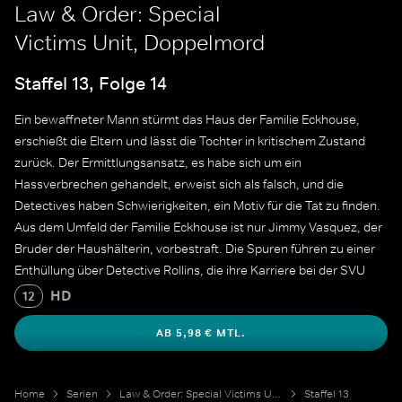
Law & Order: Special
Victims Unit, Doppelmord
Staffel 13, Folge 14
Ein bewaffneter Mann stürmt das Haus der Familie Eckhouse,
erschießt die Eltern und lässt die Tochter in kritischem Zustand
zurück. Der Ermittlungsansatz, es habe sich um ein
Hassverbrechen gehandelt, erweist sich als falsch, und die
Detectives haben Schwierigkeiten, ein Motiv für die Tat zu finden.
Aus dem Umfeld der Familie Eckhouse ist nur Jimmy Vasquez, der
Bruder der Haushälterin, vorbestraft. Die Spuren führen zu einer
Enthüllung über Detective Rollins, die ihre Karriere bei der SVU
gefährdet.
HD
12
AB 5,98 € MTL.
Home
Serien
Law & Order: Special Victims Unit
Staffel 13