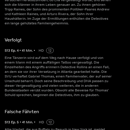
versuchen herauszufinden, ob Ella vergewaltigt wurde, und sehen
sich die Männer in ihrem Leben genauer an. Zu ihnen gehören
Tripp Raines, der Sohn des prominenten Politiker-Paares Andrew
und Kathleen Raines, und Arturo Rivera, der Sohn ihrer
Haushälterin. Im Zuge der Ermittlungen enthüllen die Detectives
ein lange gehütetes Familiengeheimnis.
Verfolgt
S
13
Ep.
4
•
41
Min.
•
HD
12
Eine Tänzerin wird auf dem Weg nach Hause verfolgt und von
einem Mann mit einem auffälligen Tattoo vergewaltigt. Die
Einzelheiten des Angriffs erinnern Detective Rollins an einen Fall,
an dem sie vor ihrer Versetzung in Atlanta gearbeitet hatte. Die
SVU verhaftet Gabriel Thomas, einen Familienvater, der auf seiner
Unschuld beharrt. Doch seine Beschreibung und DNA passen zu
dieser Vergewaltigung und vielen weiteren, die in anderen
Bundesstaaten verübt wurden. Obwohl alle Beweise für Thomas'
Schuld sprechen, beginnen die Detectives, ihm zu glauben.
Falsche Fährten
S
13
Ep.
5
•
41
Min.
•
HD
12
Allie Martell, die aus Buffalo zu Besuch in New York ist, meldet,