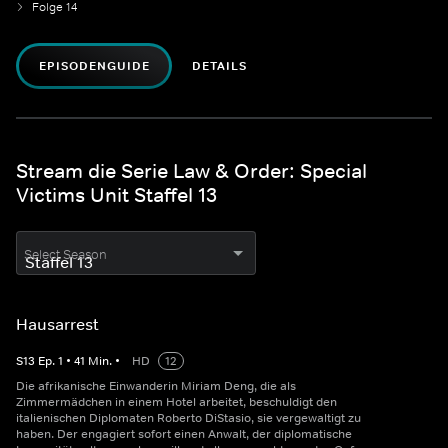
Folge 14
EPISODENGUIDE
DETAILS
Stream die Serie Law & Order: Special
Victims Unit Staffel 13
Select Season
Hausarrest
S
13
Ep.
1
•
41
Min.
•
HD
12
Die afrikanische Einwanderin Miriam Deng, die als
Zimmermädchen in einem Hotel arbeitet, beschuldigt den
italienischen Diplomaten Roberto DiStasio, sie vergewaltigt zu
haben. Der engagiert sofort einen Anwalt, der diplomatische