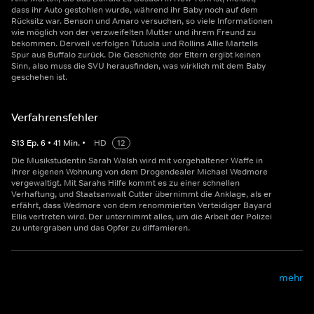
dass ihr Auto gestohlen wurde, während ihr Baby noch auf dem
Rücksitz war. Benson und Amaro versuchen, so viele Informationen
wie möglich von der verzweifelten Mutter und ihrem Freund zu
bekommen. Derweil verfolgen Tutuola und Rollins Allie Martells
Spur aus Buffalo zurück. Die Geschichte der Eltern ergibt keinen
Sinn, also muss die SVU herausfinden, was wirklich mit dem Baby
geschehen ist.
Verfahrensfehler
S
13
Ep.
6
•
41
Min.
•
HD
12
Die Musikstudentin Sarah Walsh wird mit vorgehaltener Waffe in
ihrer eigenen Wohnung von dem Drogendealer Michael Wedmore
vergewaltigt. Mit Sarahs Hilfe kommt es zu einer schnellen
Verhaftung, und Staatsanwalt Cutter übernimmt die Anklage, als er
erfährt, dass Wedmore von dem renommierten Verteidiger Bayard
Ellis vertreten wird. Der unternimmt alles, um die Arbeit der Polizei
zu untergraben und das Opfer zu diffamieren.
mehr