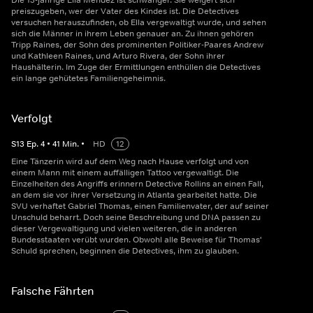
Die 13-jährige Ella Mendez ist schwanger. Sie weigert sich
preiszugeben, wer der Vater des Kindes ist. Die Detectives
versuchen herauszufinden, ob Ella vergewaltigt wurde, und sehen
sich die Männer in ihrem Leben genauer an. Zu ihnen gehören
Tripp Raines, der Sohn des prominenten Politiker-Paares Andrew
und Kathleen Raines, und Arturo Rivera, der Sohn ihrer
Haushälterin. Im Zuge der Ermittlungen enthüllen die Detectives
ein lange gehütetes Familiengeheimnis.
Verfolgt
S
13
Ep.
4
•
41
Min.
•
HD
12
Eine Tänzerin wird auf dem Weg nach Hause verfolgt und von
einem Mann mit einem auffälligen Tattoo vergewaltigt. Die
Einzelheiten des Angriffs erinnern Detective Rollins an einen Fall,
an dem sie vor ihrer Versetzung in Atlanta gearbeitet hatte. Die
SVU verhaftet Gabriel Thomas, einen Familienvater, der auf seiner
Unschuld beharrt. Doch seine Beschreibung und DNA passen zu
dieser Vergewaltigung und vielen weiteren, die in anderen
Bundesstaaten verübt wurden. Obwohl alle Beweise für Thomas'
Schuld sprechen, beginnen die Detectives, ihm zu glauben.
Falsche Fährten