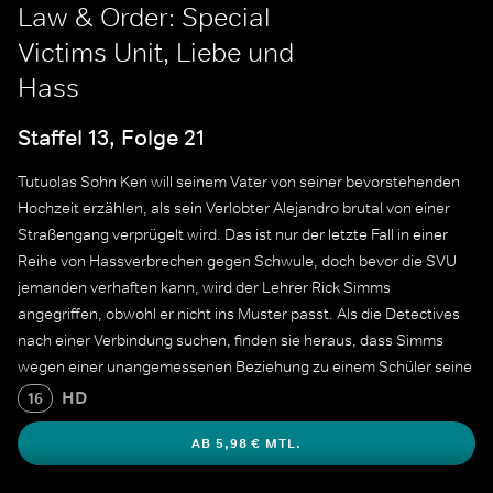
Law & Order: Special
Victims Unit, Liebe und
Hass
Staffel 13, Folge 21
Tutuolas Sohn Ken will seinem Vater von seiner bevorstehenden
Hochzeit erzählen, als sein Verlobter Alejandro brutal von einer
Straßengang verprügelt wird. Das ist nur der letzte Fall in einer
Reihe von Hassverbrechen gegen Schwule, doch bevor die SVU
jemanden verhaften kann, wird der Lehrer Rick Simms
angegriffen, obwohl er nicht ins Muster passt. Als die Detectives
nach einer Verbindung suchen, finden sie heraus, dass Simms
wegen einer unangemessenen Beziehung zu einem Schüler seine
Stellung an einer Privatschule verloren hatte.
HD
16
AB 5,98 € MTL.