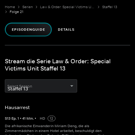
Home
Serien
Law & Order: Special Victims Unit
Staffel 13
Folge 21
EPISODENGUIDE
DETAILS
Stream die Serie Law & Order: Special
Victims Unit Staffel 13
Select Season
Hausarrest
S
13
Ep.
1
•
41
Min.
•
HD
12
Die afrikanische Einwanderin Miriam Deng, die als
Zimmermädchen in einem Hotel arbeitet, beschuldigt den