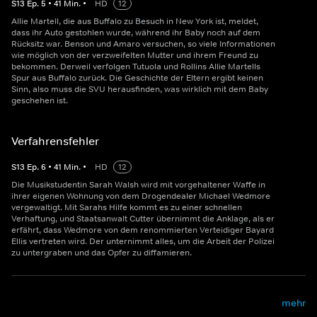
S
13
Ep.
5
•
41
Min.
•
HD
12
Allie Martell, die aus Buffalo zu Besuch in New York ist, meldet,
dass ihr Auto gestohlen wurde, während ihr Baby noch auf dem
Rücksitz war. Benson und Amaro versuchen, so viele Informationen
wie möglich von der verzweifelten Mutter und ihrem Freund zu
bekommen. Derweil verfolgen Tutuola und Rollins Allie Martells
Spur aus Buffalo zurück. Die Geschichte der Eltern ergibt keinen
Sinn, also muss die SVU herausfinden, was wirklich mit dem Baby
geschehen ist.
Verfahrensfehler
S
13
Ep.
6
•
41
Min.
•
HD
12
Die Musikstudentin Sarah Walsh wird mit vorgehaltener Waffe in
ihrer eigenen Wohnung von dem Drogendealer Michael Wedmore
vergewaltigt. Mit Sarahs Hilfe kommt es zu einer schnellen
Verhaftung, und Staatsanwalt Cutter übernimmt die Anklage, als er
erfährt, dass Wedmore von dem renommierten Verteidiger Bayard
Ellis vertreten wird. Der unternimmt alles, um die Arbeit der Polizei
zu untergraben und das Opfer zu diffamieren.
mehr