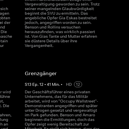
Vergewaltigung geworden zu sein. Trotz
 sich
seiner mangelnden Glaubwürdigkeit
ragen
beginnt die SVU zu ermitteln. Das
lobten
angebliche Opfer Gia Eskas bestreitet
ei der
jedoch, angegriffen worden zu sein.
und
Benson und Rollins versuchen
 Die
herauszufinden, was wirklich passiert
masche
ist. Von Gias Tante und Mutter erfahren
ptain
sie düstere Details über ihre
ur
Vergangenheit.
Grenzgänger
S
13
Ep.
12
•
41
Min.
•
HD
12
r wird
Der Geschäftsführer eines privaten
 Bühne
Unternehmens, das für das Militär
t,
arbeitet, wird von "Occupy Wallstreet"-
. Die
Demonstranten angegriffen und später
unter Drogen gesetzt und vergewaltigt
ahren,
im Park gefunden. Benson und Amaro
llung
beginnen die Ermittlungen, doch das
h an
Opfer zeigt wenig Bereitschaft zur
a und
Mitarbeit. Es stellt sich heraus, dass der