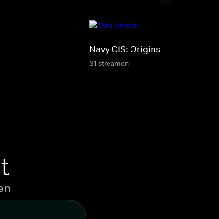
Navy CIS: Origins
S1 streamen
t
en