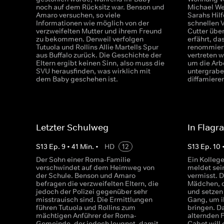
noch auf dem Rücksitz war. Benson und
Michael We
Amaro versuchen, so viele
Sarahs Hil
Informationen wie möglich von der
schnellen 
verzweifelten Mutter und ihrem Freund
Cutter übe
zu bekommen. Derweil verfolgen
erfährt, d
Tutuola und Rollins Allie Martells Spur
renommiert
aus Buffalo zurück. Die Geschichte der
vertreten w
Eltern ergibt keinen Sinn, also muss die
um die Arbe
SVU herausfinden, was wirklich mit
untergrabe
dem Baby geschehen ist.
diffamiere
Letzter Schulweg
In Flagra
S
13
Ep.
9
•
41
Min.
•
HD
12
S
13
Ep.
10
Der Sohn einer Roma-Familie
Ein Kolleg
verschwindet auf dem Heimweg von
meldet sein
der Schule. Benson und Amaro
vermisst. D
befragen die verzweifelten Eltern, die
Mädchen, da
jedoch der Polizei gegenüber sehr
und setzen
misstrauisch sind. Die Ermittlungen
Gang, um ih
führen Tutuola und Rollins zum
bringen. D
mächtigen Anführer der Roma-
alternden F
Gemeinde, der jedoch leugnet, damit
Cabot will