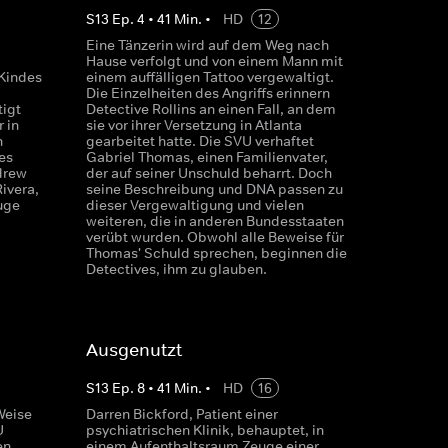
S
13
Ep.
4
•
41
Min.
•
HD
12
Eine Tänzerin wird auf dem Weg nach
Hause verfolgt und von einem Mann mit
 Kindes
einem auffälligen Tattoo vergewaltigt.
Die Einzelheiten des Angriffs erinnern
tigt
Detective Rollins an einen Fall, an dem
 in
sie vor ihrer Versetzung in Atlanta
n
gearbeitet hatte. Die SVU verhaftet
es
Gabriel Thomas, einen Familienvater,
drew
der auf seiner Unschuld beharrt. Doch
ivera,
seine Beschreibung und DNA passen zu
uge
dieser Vergewaltigung und vielen
weiteren, die in anderen Bundesstaaten
verübt wurden. Obwohl alle Beweise für
Thomas' Schuld sprechen, beginnen die
Detectives, ihm zu glauben.
Ausgenutzt
S
13
Ep.
8
•
41
Min.
•
HD
16
Weise
Darren Bickford, Patient einer
U
psychiatrischen Klinik, behauptet, in
en
einem Aufenthaltsraum Zeuge einer