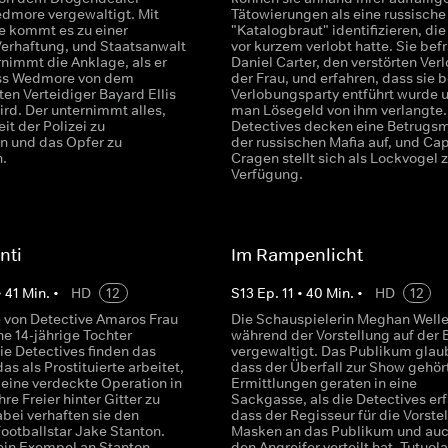
dmore vergewaltigt. Mit
Tätowierungen als eine russische
fe kommt es zu einer
"Katalogbraut" identifizieren, die
Verhaftung, und Staatsanwalt
vor kurzem verlobt hatte. Sie bef
rnimmt die Anklage, als er
Daniel Carter, den verstörten Ver
ass Wedmore von dem
der Frau, und erfahren, dass sie b
en Verteidiger Bayard Ellis
Verlobungsparty entführt wurde 
ird. Der unternimmt alles,
man Lösegeld von ihm verlangte.
it der Polizei zu
Detectives decken eine Betrugs
n und das Opfer zu
der russischen Mafia auf, und Ca
n.
Cragen stellt sich als Lockvogel z
Verfügung.
nti
Im Rampenlicht
•
41
Min.
•
HD
12
S
13
Ep.
11
•
40
Min.
•
HD
12
e von Detective Amaros Frau
Die Schauspielerin Meghan Welle
e 14-jährige Tochter
während der Vorstellung auf der
ie Detectives finden das
vergewaltigt. Das Publikum glaub
s als Prostituierte arbeitet,
dass der Überfall zur Show gehört
 eine verdeckte Operation in
Ermittlungen geraten in eine
re Freier hinter Gitter zu
Sackgasse, als die Detectives erf
abei verhaften sie den
dass der Regisseur für die Vorste
ootballstar Jake Stanton.
Masken an das Publikum und auc
 ein Exempel an Stanton
den Angreifer verteilt hat. Tutuol