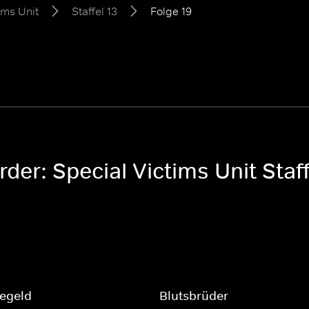
ims Unit
Staffel 13
Folge 19
der: Special Victims Unit Staff
egeld
Blutsbrüder