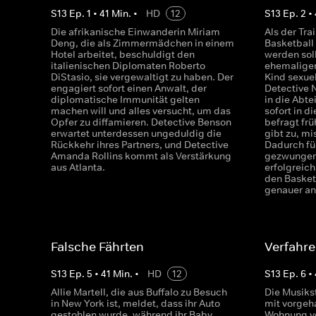
S
13
Ep.
1
•
41
Min.
•
HD
12
S
13
Ep.
2
•
Die afrikanische Einwanderin Miriam
Als der Tra
Deng, die als Zimmermädchen in einem
Basketball
Hotel arbeitet, beschuldigt den
werden soll
italienischen Diplomaten Roberto
ehemaliger
DiStasio, sie vergewaltigt zu haben. Der
Kind sexue
engagiert sofort einen Anwalt, der
Detective 
diplomatische Immunität gelten
in die Abte
machen will und alles versucht, um das
sofort in d
Opfer zu diffamieren. Detective Benson
befragt fr
erwartet unterdessen ungeduldig die
gibt zu, mi
Rückkehr ihres Partners, und Detective
Dadurch fü
Amanda Rollins kommt als Verstärkung
gezwungen,
aus Atlanta.
erfolgreic
den Basketb
genauer a
Falsche Fährten
Verfahre
S
13
Ep.
5
•
41
Min.
•
HD
12
S
13
Ep.
6
•
Allie Martell, die aus Buffalo zu Besuch
Die Musiks
in New York ist, meldet, dass ihr Auto
mit vorgeha
gestohlen wurde, während ihr Baby
Wohnung v