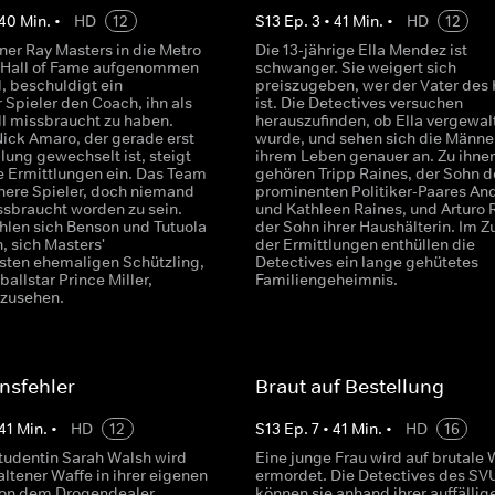
40
Min.
•
HD
12
S
13
Ep.
3
•
41
Min.
•
HD
12
iner Ray Masters in die Metro
Die 13-jährige Ella Mendez ist
 Hall of Fame aufgenommen
schwanger. Sie weigert sich
, beschuldigt ein
preiszugeben, wer der Vater des
 Spieler den Coach, ihn als
ist. Die Detectives versuchen
ll missbraucht zu haben.
herauszufinden, ob Ella vergewal
Nick Amaro, der gerade erst
wurde, und sehen sich die Männer
ilung gewechselt ist, steigt
ihrem Leben genauer an. Zu ihne
ie Ermittlungen ein. Das Team
gehören Tripp Raines, der Sohn d
ühere Spieler, doch niemand
prominenten Politiker-Paares An
ssbraucht worden zu sein.
und Kathleen Raines, und Arturo R
hlen sich Benson und Tutuola
der Sohn ihrer Haushälterin. Im Z
 sich Masters'
der Ermittlungen enthüllen die
hsten ehemaligen Schützling,
Detectives ein lange gehütetes
allstar Prince Miller,
Familiengeheimnis.
nzusehen.
nsfehler
Braut auf Bestellung
41
Min.
•
HD
12
S
13
Ep.
7
•
41
Min.
•
HD
16
tudentin Sarah Walsh wird
Eine junge Frau wird auf brutale 
ltener Waffe in ihrer eigenen
ermordet. Die Detectives des SV
on dem Drogendealer
können sie anhand ihrer auffällig