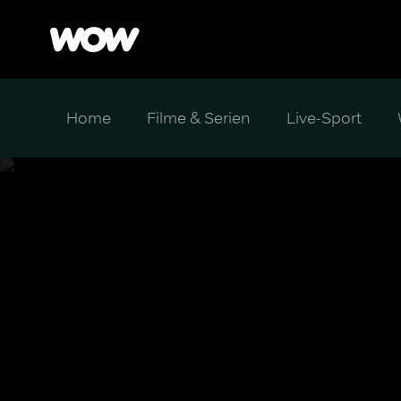
Home
Filme & Serien
Live-Sport