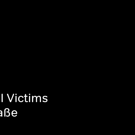
l Victims
raße