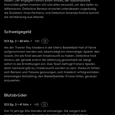
haben. Der engagiert sofort einen Anwalt, der diplomatische
Immunität gelten machen will und alles versucht, um das Opfer zu
diffamieren. Detective Benson erwartet unterdessen ungeduldig
die Rückkehr ihres Partners, und Detective Amanda Rollins kommt
als Verstärkung aus Atlanta.
Schweigegeld
S
13
Ep.
2
•
40
Min.
•
HD
12
Als der Trainer Ray Masters in die Metro Basketball Hall of Fame
aufgenommen werden soll, beschuldigt ein ehemaliger Spieler den
Coach, ihn als Kind sexuell missbraucht zu haben. Detective Nick
Amaro, der gerade erst in die Abteilung gewechselt ist, steigt
sofort in die Ermittlungen ein. Das Team befragt frühere Spieler,
doch niemand gibt zu, missbraucht worden zu sein. Dadurch fühlen
sich Benson und Tutuola gezwungen, sich Masters' erfolgreichsten
ehemaligen Schützling, den Basketballstar Prince Miller, genauer
anzusehen.
Blutsbrüder
S
13
Ep.
3
•
41
Min.
•
HD
12
Die 13-jährige Ella Mendez ist schwanger. Sie weigert sich