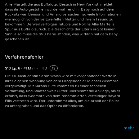
Allie Martell, die aus Buffalo zu Besuch in New York ist, meldet,
dass ihr Auto gestohlen wurde, während ihr Baby noch auf dem
Rücksitz war. Benson und Amaro versuchen, so viele Informationen
wie möglich von der verzweifelten Mutter und ihrem Freund zu
bekommen. Derweil verfolgen Tutuola und Rollins Allie Martells
Spur aus Buffalo zurück. Die Geschichte der Eltern ergibt keinen
Sinn, also muss die SVU herausfinden, was wirklich mit dem Baby
geschehen ist.
Verfahrensfehler
S
13
Ep.
6
•
41
Min.
•
HD
12
Die Musikstudentin Sarah Walsh wird mit vorgehaltener Waffe in
ihrer eigenen Wohnung von dem Drogendealer Michael Wedmore
vergewaltigt. Mit Sarahs Hilfe kommt es zu einer schnellen
Verhaftung, und Staatsanwalt Cutter übernimmt die Anklage, als er
erfährt, dass Wedmore von dem renommierten Verteidiger Bayard
Ellis vertreten wird. Der unternimmt alles, um die Arbeit der Polizei
zu untergraben und das Opfer zu diffamieren.
mehr