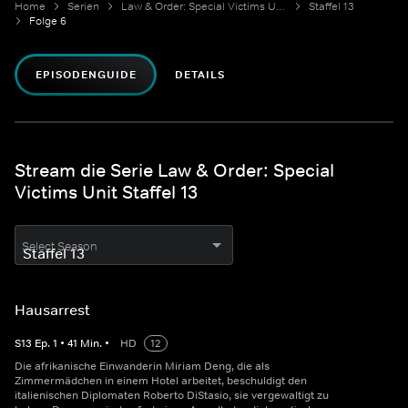
Home
Serien
Law & Order: Special Victims Unit
Staffel 13
Folge 6
EPISODENGUIDE
DETAILS
Stream die Serie Law & Order: Special
Victims Unit Staffel 13
Select Season
Hausarrest
S
13
Ep.
1
•
41
Min.
•
HD
12
Die afrikanische Einwanderin Miriam Deng, die als
Zimmermädchen in einem Hotel arbeitet, beschuldigt den
italienischen Diplomaten Roberto DiStasio, sie vergewaltigt zu