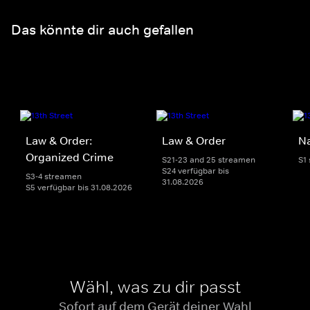
Das könnte dir auch gefallen
Law & Order:
Law & Order
Na
Organized Crime
S21-23 and 25 streamen
S1
S24 verfügbar bis
S3-4 streamen
31.08.2026
S5 verfügbar bis 31.08.2026
Wähl, was zu dir passt
Sofort auf dem Gerät deiner Wahl