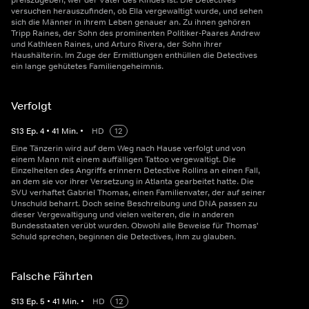
preiszugeben, wer der Vater des Kindes ist. Die Detectives
versuchen herauszufinden, ob Ella vergewaltigt wurde, und sehen
sich die Männer in ihrem Leben genauer an. Zu ihnen gehören
Tripp Raines, der Sohn des prominenten Politiker-Paares Andrew
und Kathleen Raines, und Arturo Rivera, der Sohn ihrer
Haushälterin. Im Zuge der Ermittlungen enthüllen die Detectives
ein lange gehütetes Familiengeheimnis.
Verfolgt
S
13
Ep.
4
•
41
Min.
•
HD
12
Eine Tänzerin wird auf dem Weg nach Hause verfolgt und von
einem Mann mit einem auffälligen Tattoo vergewaltigt. Die
Einzelheiten des Angriffs erinnern Detective Rollins an einen Fall,
an dem sie vor ihrer Versetzung in Atlanta gearbeitet hatte. Die
SVU verhaftet Gabriel Thomas, einen Familienvater, der auf seiner
Unschuld beharrt. Doch seine Beschreibung und DNA passen zu
dieser Vergewaltigung und vielen weiteren, die in anderen
Bundesstaaten verübt wurden. Obwohl alle Beweise für Thomas'
Schuld sprechen, beginnen die Detectives, ihm zu glauben.
Falsche Fährten
S
13
Ep.
5
•
41
Min.
•
HD
12