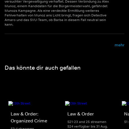
versuchter Vergewaltigung verhaftet. Dessen Verbindung zu Alex
Munoz, einem Kandidaten für die Bürgermeisterwahl, gefährdet
Munozs Kampagne. Als eine verdeckte Ermittlung weiteres
Fehlverhalten von Munoz ans Licht bringt, fragen sich Detective
Amaro und das SVU-Team, ob Barba in diesem Fall neutral sein
kann.
mehr
Das könnte dir auch gefallen
Law & Order:
Law & Order
Na
Organized Crime
S21-23 and 25 streamen
S1
S24 verfügbar bis 31 Aug.
S3-4 streamen