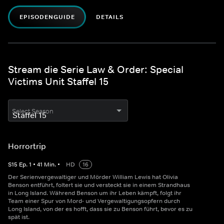
EPISODENGUIDE
DETAILS
Stream die Serie Law & Order: Special
Victims Unit Staffel 15
Select Season
Horrortrip
S
15
Ep.
1
•
41
Min.
•
HD
16
Der Serienvergewaltiger und Mörder William Lewis hat Olivia
Benson entführt, foltert sie und versteckt sie in einem Strandhaus
in Long Island. Während Benson um ihr Leben kämpft, folgt ihr
Team einer Spur von Mord- und Vergewaltigungsopfern durch
Long Island, von der es hofft, dass sie zu Benson führt, bevor es zu
spät ist.