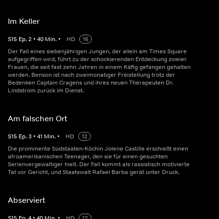
Im Keller
S
15
Ep.
2
•
40
Min.
•
HD
16
Der Fall eines siebenjährigen Jungen, der allein am Times Square
aufgegriffen wird, führt zu der schockierenden Entdeckung zweier
Frauen, die seit fast zehn Jahren in einem Käfig gefangen gehalten
werden. Benson ist nach zweimonatiger Freistellung trotz der
Bedenken Captain Cragens und ihres neuen Therapeuten Dr.
Lindstrom zurück im Dienst.
Am falschen Ort
S
15
Ep.
3
•
41
Min.
•
HD
12
Die prominente Südstaaten-Köchin Jolene Castille erschießt einen
afroamerikanischen Teenager, den sie für einen gesuchten
Serienvergewaltiger hielt. Der Fall kommt als rassistisch motivierte
Tat vor Gericht, und Staatswalt Rafael Barba gerät unter Druck.
Abserviert
S
15
Ep.
4
•
40
Min.
•
HD
12