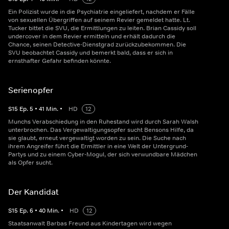
Ein Polizist wurde in die Psychiatrie eingeliefert, nachdem er Fälle
von sexuellen Übergriffen auf seinem Revier gemeldet hatte. Lt.
Tucker bittet die SVU, die Ermittlungen zu leiten. Brian Cassidy soll
undercover in dem Revier ermitteln und erhält dadurch die
Chance, seinen Detective-Dienstgrad zurückzubekommen. Die
SVU beobachtet Cassidy und bemerkt bald, dass er sich in
ernsthafter Gefahr befinden könnte.
Serienopfer
S
15
Ep.
5
•
41
Min.
•
HD
12
Munchs Verabschiedung in den Ruhestand wird durch Sarah Walsh
unterbrochen. Das Vergewaltigungsopfer sucht Bensons Hilfe, da
sie glaubt, erneut vergewaltigt worden zu sein. Die Suche nach
ihrem Angreifer führt die Ermittler in eine Welt der Untergrund-
Partys und zu einem Cyber-Mogul, der sich verwundbare Mädchen
als Opfer sucht.
Der Kandidat
S
15
Ep.
6
•
40
Min.
•
HD
12
Staatsanwalt Barbas Freund aus Kindertagen wird wegen