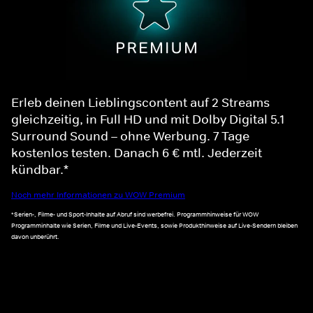
Erleb deinen Lieblingscontent auf 2 Streams
gleichzeitig, in Full HD und mit Dolby Digital 5.1
Surround Sound – ohne Werbung. 7 Tage
kostenlos testen. Danach 6 € mtl. Jederzeit
kündbar.*
Noch mehr Informationen zu WOW Premium
*Serien-, Filme- und Sport-Inhalte auf Abruf sind werbefrei. Programmhinweise für WOW
Programminhalte wie Serien, Filme und Live-Events, sowie Produkthinweise auf Live-Sendern bleiben
davon unberührt.