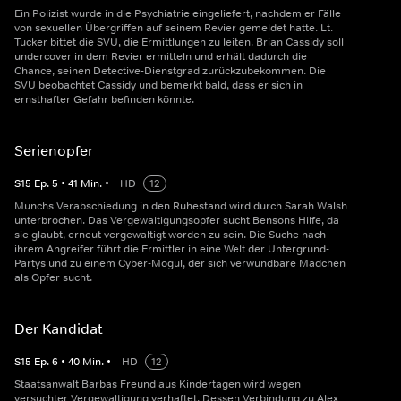
Ein Polizist wurde in die Psychiatrie eingeliefert, nachdem er Fälle
von sexuellen Übergriffen auf seinem Revier gemeldet hatte. Lt.
Tucker bittet die SVU, die Ermittlungen zu leiten. Brian Cassidy soll
undercover in dem Revier ermitteln und erhält dadurch die
Chance, seinen Detective-Dienstgrad zurückzubekommen. Die
SVU beobachtet Cassidy und bemerkt bald, dass er sich in
ernsthafter Gefahr befinden könnte.
Serienopfer
S
15
Ep.
5
•
41
Min.
•
HD
12
Munchs Verabschiedung in den Ruhestand wird durch Sarah Walsh
unterbrochen. Das Vergewaltigungsopfer sucht Bensons Hilfe, da
sie glaubt, erneut vergewaltigt worden zu sein. Die Suche nach
ihrem Angreifer führt die Ermittler in eine Welt der Untergrund-
Partys und zu einem Cyber-Mogul, der sich verwundbare Mädchen
als Opfer sucht.
Der Kandidat
S
15
Ep.
6
•
40
Min.
•
HD
12
Staatsanwalt Barbas Freund aus Kindertagen wird wegen
versuchter Vergewaltigung verhaftet. Dessen Verbindung zu Alex