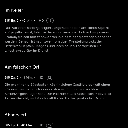
Im Keller
S
15
Ep.
2
•
40
Min.
•
HD
16
Der Fall eines siebenjährigen Jungen, der allein am Times Square
aufgegriffen wird, führt zu der schockierenden Entdeckung zweier
Frauen, die seit fast zehn Jahren in einem Käfig gefangen gehalten
werden. Benson ist nach zweimonatiger Freistellung trotz der
Bedenken Captain Cragens und ihres neuen Therapeuten Dr.
Lindstrom zurück im Dienst.
Am falschen Ort
S
15
Ep.
3
•
41
Min.
•
HD
12
Die prominente Südstaaten-Köchin Jolene Castille erschießt einen
afroamerikanischen Teenager, den sie für einen gesuchten
Serienvergewaltiger hielt. Der Fall kommt als rassistisch motivierte
Tat vor Gericht, und Staatswalt Rafael Barba gerät unter Druck.
Abserviert
S
15
Ep.
4
•
40
Min.
•
HD
12