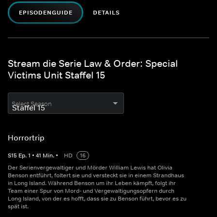
EPISODENGUIDE
DETAILS
Stream die Serie Law & Order: Special
Victims Unit Staffel 15
Select Season
Horrortrip
S
15
Ep.
1
•
41
Min.
•
HD
16
Der Serienvergewaltiger und Mörder William Lewis hat Olivia
Benson entführt, foltert sie und versteckt sie in einem Strandhaus
in Long Island. Während Benson um ihr Leben kämpft, folgt ihr
Team einer Spur von Mord- und Vergewaltigungsopfern durch
Long Island, von der es hofft, dass sie zu Benson führt, bevor es zu
spät ist.