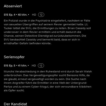
Abserviert
S
15
Ep.
4
•
40
Min.
•
HD
12
Ein Polizist wurde in die Psychiatrie eingeliefert, nachdem er Fälle
von sexuellen Übergriffen auf seinem Revier gemeldet hatte. Lt.
Tucker bittet die SVU, die Ermittlungen zu leiten. Brian Cassidy soll
undercover in dem Revier ermitteln und erhält dadurch die
Chance, seinen Detective-Dienstgrad zurückzubekommen. Die
SVU beobachtet Cassidy und bemerkt bald, dass er sich in
ernsthafter Gefahr befinden könnte.
Serienopfer
S
15
Ep.
5
•
41
Min.
•
HD
12
Munchs Verabschiedung in den Ruhestand wird durch Sarah Walsh
unterbrochen. Das Vergewaltigungsopfer sucht Bensons Hilfe, da
sie glaubt, erneut vergewaltigt worden zu sein. Die Suche nach
ihrem Angreifer führt die Ermittler in eine Welt der Untergrund-
Partys und zu einem Cyber-Mogul, der sich verwundbare Mädchen
als Opfer sucht.
Der Kandidat