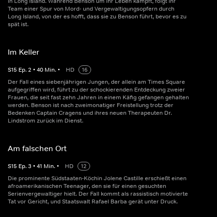
in Long Island. Während Benson um ihr Leben kämpft, folgt ihr
Team einer Spur von Mord- und Vergewaltigungsopfern durch
Long Island, von der es hofft, dass sie zu Benson führt, bevor es zu
spät ist.
Im Keller
S
15
Ep.
2
•
40
Min.
•
HD
16
Der Fall eines siebenjährigen Jungen, der allein am Times Square
aufgegriffen wird, führt zu der schockierenden Entdeckung zweier
Frauen, die seit fast zehn Jahren in einem Käfig gefangen gehalten
werden. Benson ist nach zweimonatiger Freistellung trotz der
Bedenken Captain Cragens und ihres neuen Therapeuten Dr.
Lindstrom zurück im Dienst.
Am falschen Ort
S
15
Ep.
3
•
41
Min.
•
HD
12
Die prominente Südstaaten-Köchin Jolene Castille erschießt einen
afroamerikanischen Teenager, den sie für einen gesuchten
Serienvergewaltiger hielt. Der Fall kommt als rassistisch motivierte
Tat vor Gericht, und Staatswalt Rafael Barba gerät unter Druck.