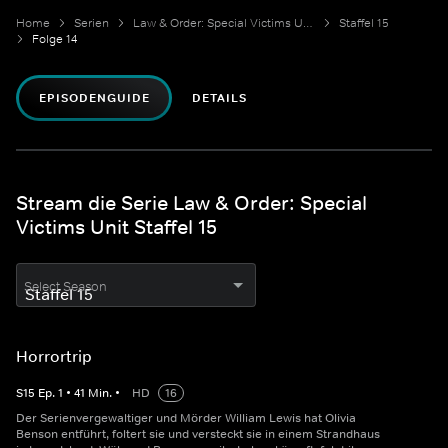
Home
Serien
Law & Order: Special Victims Unit
Staffel 15
Folge 14
EPISODENGUIDE
DETAILS
Stream die Serie Law & Order: Special
Victims Unit Staffel 15
Select Season
Horrortrip
S
15
Ep.
1
•
41
Min.
•
HD
16
Der Serienvergewaltiger und Mörder William Lewis hat Olivia
Benson entführt, foltert sie und versteckt sie in einem Strandhaus