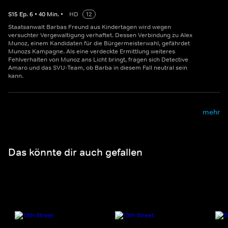
S
15
Ep.
6
•
40
Min.
•
HD
12
Staatsanwalt Barbas Freund aus Kindertagen wird wegen
versuchter Vergewaltigung verhaftet. Dessen Verbindung zu Alex
Munoz, einem Kandidaten für die Bürgermeisterwahl, gefährdet
Munozs Kampagne. Als eine verdeckte Ermittlung weiteres
Fehlverhalten von Munoz ans Licht bringt, fragen sich Detective
Amaro und das SVU-Team, ob Barba in diesem Fall neutral sein
kann.
mehr
Das könnte dir auch gefallen