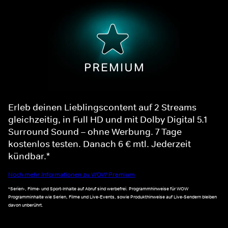
Erleb deinen Lieblingscontent auf 2 Streams
gleichzeitig, in Full HD und mit Dolby Digital 5.1
Surround Sound – ohne Werbung. 7 Tage
kostenlos testen. Danach 6 € mtl. Jederzeit
kündbar.*
Noch mehr Informationen zu WOW Premium
*Serien-, Filme- und Sport-Inhalte auf Abruf sind werbefrei. Programmhinweise für WOW
Programminhalte wie Serien, Filme und Live-Events, sowie Produkthinweise auf Live-Sendern bleiben
davon unberührt.