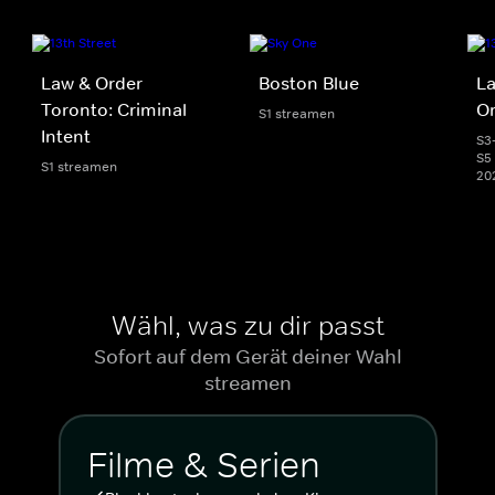
Law & Order
Boston Blue
La
Toronto: Criminal
Or
S1 streamen
Intent
S3
S5 
S1 streamen
20
Wähl, was zu dir passt
Sofort auf dem Gerät deiner Wahl
streamen
Filme & Serien