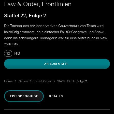
Law & Order, Frontlinien
Staffel 22, Folge 2
Die Tochter des erzkonservativen Gouverneurs von Texas wird
kaltblütig ermordet. Kein einfacher Fall für Cosgrove und Shaw,
denn die schwangere Teenagerin war für eine Abtreibung in New
York City.
HD
12
AB 5,98 € MTL.
Home
Serien
Law & Order
Staffel 22
Folge 2
EPISODENGUIDE
DETAILS