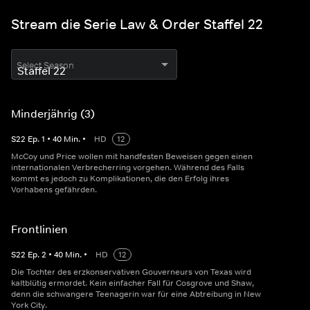
Stream die Serie Law & Order Staffel 22
Select Season
Minderjährig (3)
S
22
Ep.
1
•
40
Min.
•
HD
12
McCoy und Price wollen mit handfesten Beweisen gegen einen
internationalen Verbrecherring vorgehen. Während des Falls
kommt es jedoch zu Komplikationen, die den Erfolg ihres
Vorhabens gefährden.
Frontlinien
S
22
Ep.
2
•
40
Min.
•
HD
12
Die Tochter des erzkonservativen Gouverneurs von Texas wird
kaltblütig ermordet. Kein einfacher Fall für Cosgrove und Shaw,
denn die schwangere Teenagerin war für eine Abtreibung in New
York City.