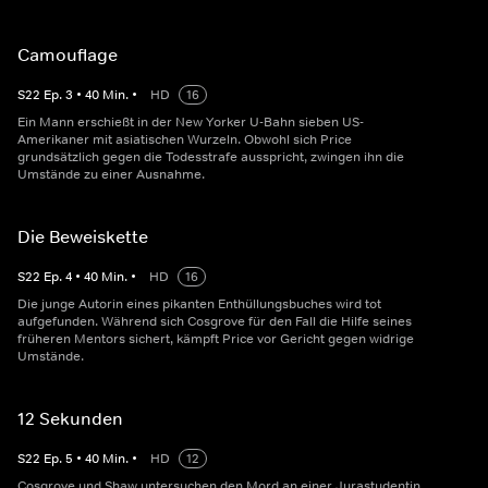
Camouflage
S
22
Ep.
3
•
40
Min.
•
HD
16
Ein Mann erschießt in der New Yorker U-Bahn sieben US-
Amerikaner mit asiatischen Wurzeln. Obwohl sich Price
grundsätzlich gegen die Todesstrafe ausspricht, zwingen ihn die
Umstände zu einer Ausnahme.
Die Beweiskette
S
22
Ep.
4
•
40
Min.
•
HD
16
Die junge Autorin eines pikanten Enthüllungsbuches wird tot
aufgefunden. Während sich Cosgrove für den Fall die Hilfe seines
früheren Mentors sichert, kämpft Price vor Gericht gegen widrige
Umstände.
12 Sekunden
S
22
Ep.
5
•
40
Min.
•
HD
12
Cosgrove und Shaw untersuchen den Mord an einer Jurastudentin