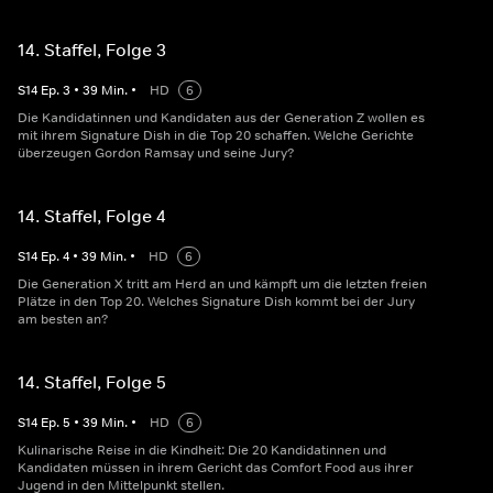
14. Staffel, Folge 3
S
14
Ep.
3
•
39
Min.
•
HD
6
Die Kandidatinnen und Kandidaten aus der Generation Z wollen es
mit ihrem Signature Dish in die Top 20 schaffen. Welche Gerichte
überzeugen Gordon Ramsay und seine Jury?
14. Staffel, Folge 4
S
14
Ep.
4
•
39
Min.
•
HD
6
Die Generation X tritt am Herd an und kämpft um die letzten freien
Plätze in den Top 20. Welches Signature Dish kommt bei der Jury
am besten an?
14. Staffel, Folge 5
S
14
Ep.
5
•
39
Min.
•
HD
6
Kulinarische Reise in die Kindheit: Die 20 Kandidatinnen und
Kandidaten müssen in ihrem Gericht das Comfort Food aus ihrer
Jugend in den Mittelpunkt stellen.