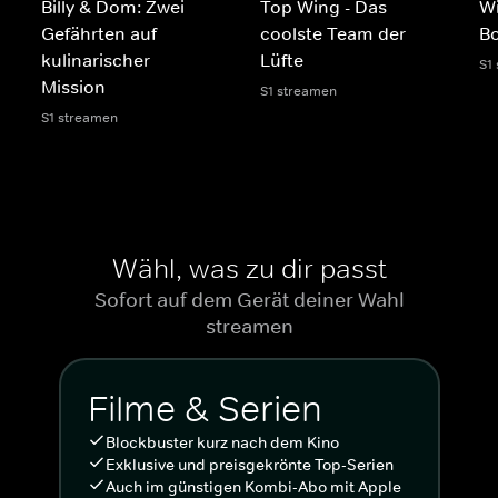
Billy & Dom: Zwei
Top Wing - Das
Wi
Gefährten auf
coolste Team der
B
kulinarischer
Lüfte
S1
Mission
S1 streamen
S1 streamen
Wähl, was zu dir passt
Sofort auf dem Gerät deiner Wahl
streamen
Filme & Serien
Blockbuster kurz nach dem Kino
Exklusive und preisgekrönte Top-Serien
Auch im günstigen Kombi-Abo mit Apple