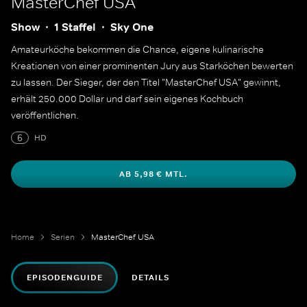
MasterChef USA
Show
1 Staffel
Sky One
Amateurköche bekommen die Chance, eigene kulinarische
Kreationen von einer prominenten Jury aus Starköchen bewerten
zu lassen. Der Sieger, der den Titel "MasterChef USA" gewinnt,
erhält 250.000 Dollar und darf sein eigenes Kochbuch
veröffentlichen.
6
HD
AB 5,98 € MTL.
Home
Serien
MasterChef USA
EPISODENGUIDE
DETAILS