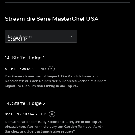
Stream die Serie MasterChef USA
Select Season
14. Staffel, Folge 1
S
14
Ep.
1
•
39
Min.
•
HD
6
Der Generationenkampf beginnt: Die Kandidatinnen und
Kandidaten aus den Reihen der Millennials kochen mit ihrem
Signature Dish um den Einzug in die Top 20.
14. Staffel, Folge 2
S
14
Ep.
2
•
38
Min.
•
HD
6
Die Generation der Baby Boomer tritt an, um in die Top 20
einzuziehen. Wer kann die Jury um Gordon Ramsay, Aarón
Sánchez und Joe Bastianich überzeugen?