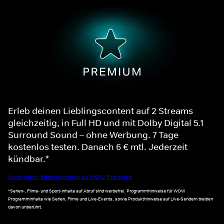
Erleb deinen Lieblingscontent auf 2 Streams
gleichzeitig, in Full HD und mit Dolby Digital 5.1
Surround Sound – ohne Werbung. 7 Tage
kostenlos testen. Danach 6 € mtl. Jederzeit
kündbar.*
Noch mehr Informationen zu WOW Premium
*Serien-, Filme- und Sport-Inhalte auf Abruf sind werbefrei. Programmhinweise für WOW
Programminhalte wie Serien, Filme und Live-Events, sowie Produkthinweise auf Live-Sendern bleiben
davon unberührt.