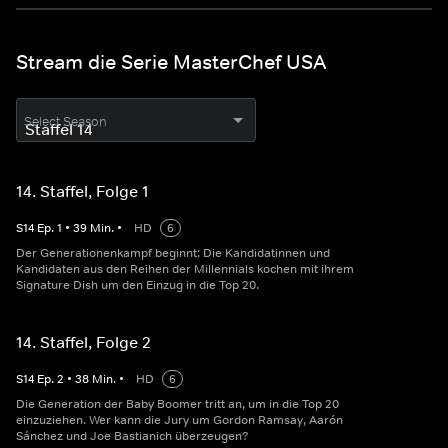
Stream die Serie MasterChef USA
Select Season
14. Staffel, Folge 1
S
14
Ep.
1
•
39
Min.
•
HD
6
Der Generationenkampf beginnt: Die Kandidatinnen und
Kandidaten aus den Reihen der Millennials kochen mit ihrem
Signature Dish um den Einzug in die Top 20.
14. Staffel, Folge 2
S
14
Ep.
2
•
38
Min.
•
HD
6
Die Generation der Baby Boomer tritt an, um in die Top 20
einzuziehen. Wer kann die Jury um Gordon Ramsay, Aarón
Sánchez und Joe Bastianich überzeugen?