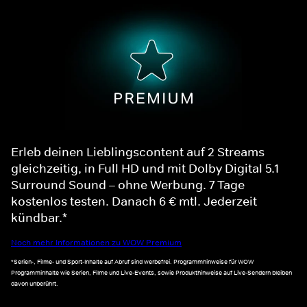
Erleb deinen Lieblingscontent auf 2 Streams
gleichzeitig, in Full HD und mit Dolby Digital 5.1
Surround Sound – ohne Werbung. 7 Tage
kostenlos testen. Danach 6 € mtl. Jederzeit
kündbar.*
Noch mehr Informationen zu WOW Premium
*Serien-, Filme- und Sport-Inhalte auf Abruf sind werbefrei. Programmhinweise für WOW
Programminhalte wie Serien, Filme und Live-Events, sowie Produkthinweise auf Live-Sendern bleiben
davon unberührt.