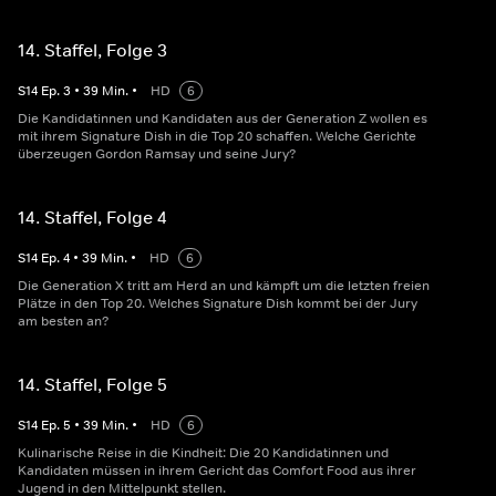
14. Staffel, Folge 3
S
14
Ep.
3
•
39
Min.
•
HD
6
Die Kandidatinnen und Kandidaten aus der Generation Z wollen es
mit ihrem Signature Dish in die Top 20 schaffen. Welche Gerichte
überzeugen Gordon Ramsay und seine Jury?
14. Staffel, Folge 4
S
14
Ep.
4
•
39
Min.
•
HD
6
Die Generation X tritt am Herd an und kämpft um die letzten freien
Plätze in den Top 20. Welches Signature Dish kommt bei der Jury
am besten an?
14. Staffel, Folge 5
S
14
Ep.
5
•
39
Min.
•
HD
6
Kulinarische Reise in die Kindheit: Die 20 Kandidatinnen und
Kandidaten müssen in ihrem Gericht das Comfort Food aus ihrer
Jugend in den Mittelpunkt stellen.