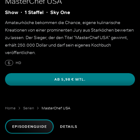
MasterChef USA
Show
1 Staffel
Sky One
Amateurköche bekommen die Chance, eigene kulinarische
Kreationen von einer prominenten Jury aus Starköchen bewerten
zu lassen. Der Sieger, der den Titel "MasterChef USA" gewinnt,
erhält 250.000 Dollar und darf sein eigenes Kochbuch
veröffentlichen.
6
HD
AB 5,98 € MTL.
Home
Serien
MasterChef USA
EPISODENGUIDE
DETAILS