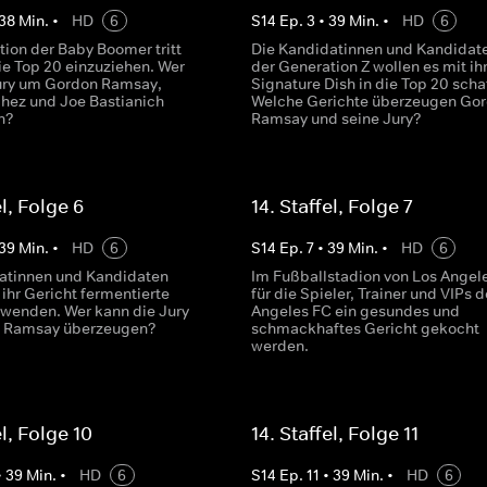
38
Min.
•
HD
6
S
14
Ep.
3
•
39
Min.
•
HD
6
tion der Baby Boomer tritt
Die Kandidatinnen und Kandidat
ie Top 20 einzuziehen. Wer
der Generation Z wollen es mit i
ury um Gordon Ramsay,
Signature Dish in die Top 20 scha
hez und Joe Bastianich
Welche Gerichte überzeugen Go
n?
Ramsay und seine Jury?
el, Folge 6
14. Staffel, Folge 7
39
Min.
•
HD
6
S
14
Ep.
7
•
39
Min.
•
HD
6
atinnen und Kandidaten
Im Fußballstadion von Los Angele
ihr Gericht fermentierte
für die Spieler, Trainer und VIPs 
rwenden. Wer kann die Jury
Angeles FC ein gesundes und
 Ramsay überzeugen?
schmackhaftes Gericht gekocht
werden.
el, Folge 10
14. Staffel, Folge 11
•
39
Min.
•
HD
6
S
14
Ep.
11
•
39
Min.
•
HD
6