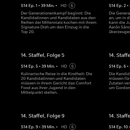
S
14
Ep.
1
•
39
Min.
•
HD
6
S
14
Ep.
2
•
Der Generationenkampf beginnt: Die
Die Genera
Kandidatinnen und Kandidaten aus den
an, um in d
Reihen der Millennials kochen mit ihrem
kann die J
Signature Dish um den Einzug in die
Aarón Sánc
Top 20.
überzeuge
14. Staffel, Folge 5
14. Staff
S
14
Ep.
5
•
39
Min.
•
HD
6
S
14
Ep.
6
•
Kulinarische Reise in die Kindheit: Die
Die Kandid
20 Kandidatinnen und Kandidaten
müssen für 
müssen in ihrem Gericht das Comfort
Zutaten ve
Food aus ihrer Jugend in den
um Gordon
Mittelpunkt stellen.
14. Staffel, Folge 9
14. Staff
S
14
Ep.
9
•
39
Min.
•
HD
6
S
14
Ep.
10