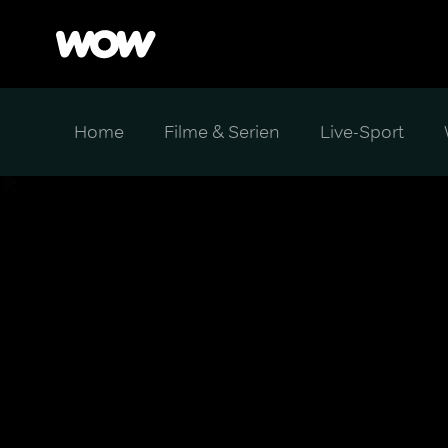
Home
Filme & Serien
Live-Sport