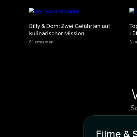
Billy & Dom: Zwei Gefährten auf
To
kulinarischer Mission
Lü
S1 streamen
S1 
S
Filme & 