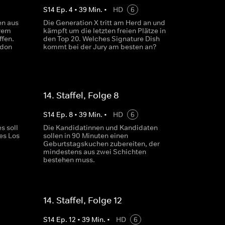
S
14
Ep.
4
•
39
Min.
•
HD
6
en aus
Die Generation X tritt am Herd an und
hrem
kämpft um die letzten freien Plätze in
ffen.
den Top 20. Welches Signature Dish
rdon
kommt bei der Jury am besten an?
14. Staffel, Folge 8
S
14
Ep.
8
•
39
Min.
•
HD
6
s soll
Die Kandidatinnen und Kandidaten
des Los
sollen in 90 Minuten einen
Geburtstagskuchen zubereiten, der
mindestens aus zwei Schichten
bestehen muss.
14. Staffel, Folge 12
S
14
Ep.
12
•
39
Min.
•
HD
6