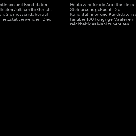
atinnen und Kandidaten
Heute wird für die Arbeiter eines
nuten Zeit, um ihr Gericht
Steinbruchs gekocht: Die
en. Sie müssen dabei auf
Kandidatinnen und Kandidaten so
eine Zutat verwenden: Bier.
für über 100 hungrige Mäuler ein
reichhaltiges Mahl zubereiten.