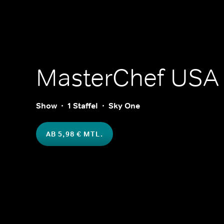
MasterChef USA
Show
1 Staffel
Sky One
AB 5,98 € MTL.