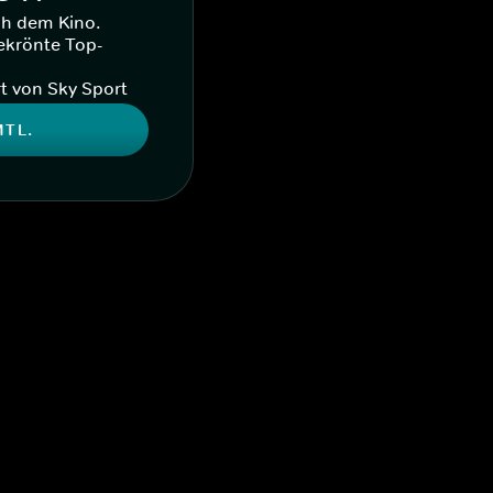
ch dem Kino.
ekrönte Top-
t von Sky Sport
MTL.