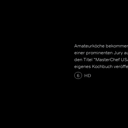
Amateurköche bekommen d
einer prominenten Jury a
den Titel "MasterChef USA
eigenes Kochbuch veröffe
6
HD