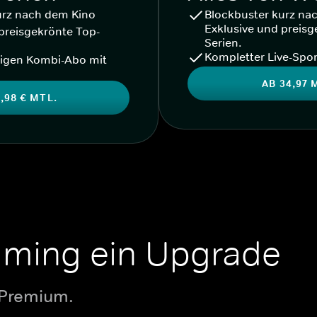
urz nach dem Kino
Blockbuster kurz na
Exklusive und preisg
preisgekrönte Top-
Serien.
Kompletter Live-Spor
igen Kombi-Abo mit
AB 34,97 
,98 € MTL.
aming ein Upgrade
 Premium.