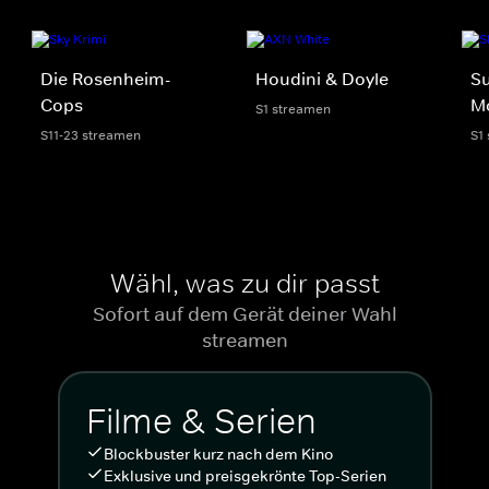
Die Rosenheim-
Houdini & Doyle
Su
Cops
M
S1 streamen
S11-23 streamen
S1
Wähl, was zu dir passt
Sofort auf dem Gerät deiner Wahl
streamen
Filme & Serien
Blockbuster kurz nach dem Kino
Exklusive und preisgekrönte Top-Serien