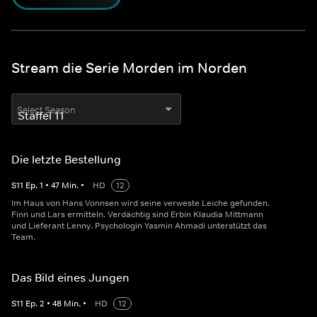
Stream die Serie Morden im Norden
Select Season
Die letzte Bestellung
S
11
Ep.
1
•
47
Min.
•
HD
12
Im Haus von Hans Vonnsen wird seine verweste Leiche gefunden.
Finn und Lars ermitteln. Verdächtig sind Erbin Klaudia Mittmann
und Lieferant Lenny. Psychologin Yasmin Ahmadi unterstützt das
Team.
Das Bild eines Jungen
S
11
Ep.
2
•
48
Min.
•
HD
12