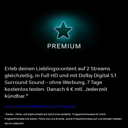
Erleb deinen Lieblingscontent auf 2 Streams
gleichzeitig, in Full HD und mit Dolby Digital 5.1
Surround Sound – ohne Werbung. 7 Tage
kostenlos testen. Danach 6 € mtl. Jederzeit
kündbar.*
Noch mehr Informationen zu WOW Premium
*Serien-, Filme- und Sport-Inhalte auf Abruf sind werbefrei. Programmhinweise für WOW
Programminhalte wie Serien, Filme und Live-Events, sowie Produkthinweise auf Live-Sendern bleiben
davon unberührt.