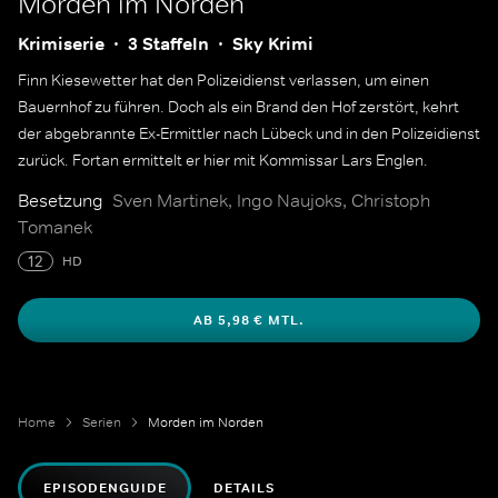
Morden im Norden
Krimiserie
3 Staffeln
Sky Krimi
Finn Kiesewetter hat den Polizeidienst verlassen, um einen
Bauernhof zu führen. Doch als ein Brand den Hof zerstört, kehrt
der abgebrannte Ex-Ermittler nach Lübeck und in den Polizeidienst
zurück. Fortan ermittelt er hier mit Kommissar Lars Englen.
Besetzung
Sven Martinek, Ingo Naujoks, Christoph
Tomanek
12
HD
AB 5,98 € MTL.
Home
Serien
Morden im Norden
EPISODENGUIDE
DETAILS