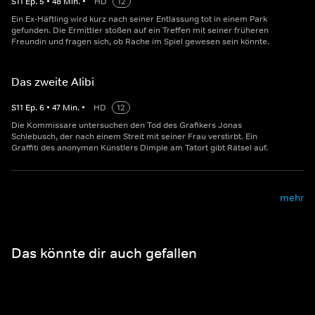
S
11
Ep.
5
•
48
Min.
•
HD
12
Ein Ex-Häftling wird kurz nach seiner Entlassung tot in einem Park
gefunden. Die Ermittler stoßen auf ein Treffen mit seiner früheren
Freundin und fragen sich, ob Rache im Spiel gewesen sein könnte.
Das zweite Alibi
S
11
Ep.
6
•
47
Min.
•
HD
12
Die Kommissare untersuchen den Tod des Grafikers Jonas
Schlebusch, der nach einem Streit mit seiner Frau verstirbt. Ein
Graffiti des anonymen Künstlers Dimple am Tatort gibt Rätsel auf.
mehr
Das könnte dir auch gefallen