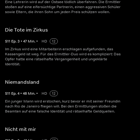
Eine Lehrerin wird auf der Ostsee tödlich überfahren. Die Ermittler
stoßen auf eine eifersüchtige Partnerin, einen aggressiven Schüler
sowie Eltern, die ihren Sohn um jeden Preis schützen wollen.
Die Tote im Zirkus
S
11
Ep.
3
•
47
Min.
•
HD
12
Im Zirkus wird eine Mitarbeiterin erschlagen aufgefunden, das
Kassengeld ist weg. Für das Ermittler-Duo wird es kompliziert: Das
Opfer hatte eine rätselhafte Vergangenheit und ungeklärte
Identität.
Niemandsland
S
11
Ep.
4
•
48
Min.
•
HD
12
Ein junger Mann wird erstochen, kurz bevor er mit seiner Freundin
nach Rio de Janeiro fliegen will. Bei den Ermittlungen stoßen die
Beamten auf eine falsche Identität und rätselhafte Geldquellen.
Nicht mit mir