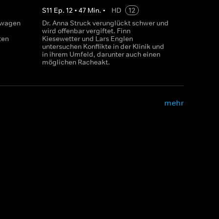
S
11
Ep.
12
•
47
Min.
•
HD
12
stwagen
Dr. Anna Struck verunglückt schwer und
wird offenbar vergiftet. Finn
ten
Kiesewetter und Lars Englen
untersuchen Konflikte in der Klinik und
in ihrem Umfeld, darunter auch einen
möglichen Racheakt.
mehr