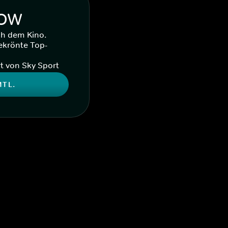
WOW
ch dem Kino.
ekrönte Top-
t von Sky Sport
MTL.