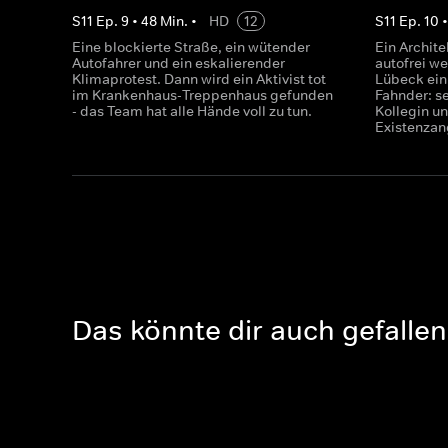
S
11
Ep.
9
•
48
Min.
•
HD
12
S
11
Ep.
10
Eine blockierte Straße, ein wütender
Ein Architek
Autofahrer und ein eskalierender
autofrei we
Klimaprotest. Dann wird ein Aktivist tot
Lübeck ein
im Krankenhaus-Treppenhaus gefunden
Fahnder: se
- das Team hat alle Hände voll zu tun.
Kollegin un
Existenzan
Das könnte dir auch gefallen