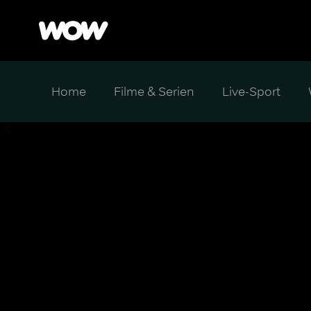
Home
Filme & Serien
Live-Sport