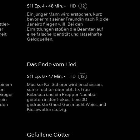
S
11
Ep.
4
•
48
Min.
•
HD
12
Ein junger Mann wird erstochen, kurz
bevor er mit seiner Freundin nach Rio de
tler-
Janeiro fliegen will. Bei den
er
Ermittlungen stoßen die Beamten auf
heit
eine falsche Identität und rätselhafte
Geldquellen.
Das Ende vom Lied
S
11
Ep.
8
•
47
Min.
•
HD
12
 einem
Musiker Kai Scherer wird erschossen,
en
seine Tochter überlebt. Ex Frau
Gregor
Rebecca und ein Prepper Nachbar
 ein
geraten in den Fokus. Eine 3D
 den
gedruckte Ghost Gun macht Weiss und
Kiesewetter stutzig.
Gefallene Götter