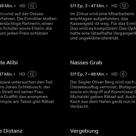
48
Min.
•
HD
12
S
11
Ep.
3
•
47
Min.
•
HD
12
in wird auf der Ostsee
Im Zirkus wird eine Mitarbeiterin
rfahren. Die Ermittler stoßen
erschlagen aufgefunden, das
fersüchtige Partnerin, einen
Kassengeld ist weg. Für das Ermit
 Schüler sowie Eltern, die
Duo wird es kompliziert: Das Opf
 um jeden Preis schützen
hatte eine rätselhafte Vergangen
und ungeklärte Identität.
te Alibi
Nasses Grab
47
Min.
•
HD
12
S
11
Ep.
7
•
48
Min.
•
HD
6
sare untersuchen den Tod
Der Segler Oliver Berg wird nach
ers Jonas Schlebusch, der
Ostseeausflug vermisst. Blutspur
Streit mit seiner Frau
sowie ein Angriff auf Kommissar 
Ein Graffiti des anonymen
Michalski geben Rätsel auf. Auch
imple am Tatort gibt Rätsel
Koch aus dem Hafen gerät nun in
Verdacht.
e Distanz
Vergebung