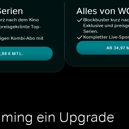
Serien
Alles von 
urz nach dem Kino
Blockbuster kurz na
Exklusive und preisg
preisgekrönte Top-
Serien.
Kompletter Live-Spor
igen Kombi-Abo mit
AB 34,97 
,98 € MTL.
aming ein Upgrade