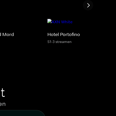
d Mord
Hotel Portofino
S1-3 streamen
t
en