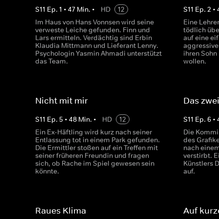
S
11
Ep.
1
•
47
Min.
•
HD
12
S
11
Ep.
2
•
Im Haus von Hans Vonnsen wird seine
Eine Lehrer
verweste Leiche gefunden. Finn und
tödlich übe
Lars ermitteln. Verdächtig sind Erbin
auf eine ei
Klaudia Mittmann und Lieferant Lenny.
aggressiven
Psychologin Yasmin Ahmadi unterstützt
ihren Sohn
das Team.
wollen.
Nicht mit mir
Das zwei
S
11
Ep.
5
•
48
Min.
•
HD
12
S
11
Ep.
6
•
Ein Ex-Häftling wird kurz nach seiner
Die Kommis
Entlassung tot in einem Park gefunden.
des Grafik
Die Ermittler stoßen auf ein Treffen mit
nach einem 
seiner früheren Freundin und fragen
verstirbt. 
sich, ob Rache im Spiel gewesen sein
Künstlers D
könnte.
auf.
Raues Klima
Auf kurz