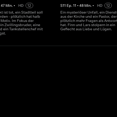
•
47
Min.
•
HD
12
S
11
Ep.
11
•
48
Min.
•
HD
12
t ist tot, ein Stadtteil soll
Ein mysteriöser Unfall, ein Dien
rden - plötzlich hat halb
aus der Kirche und ein Pastor, der
 Motiv. Im Fokus der
plötzlich mehr Fragen als Antwor
in Zwillingsbruder, eine
hat. Finn und Lars stolpern in ein
d ein Tankstellenchef mit
Geflecht aus Liebe und Lügen.
gst.