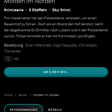
Morden im Norden
Krimiserie
3 Staffeln
Sky Krimi
Finn Kiesewetter hat den Polizeidienst verlassen, um einen
Bauernhof zu führen. Doch als ein Brand den Hof zerstört, kehrt
der abgebrannte Ex-Ermittler nach Lübeck und in den Polizeidienst
zurück. Fortan ermittelt er hier mit Kommissar Lars Englen.
Besetzung
Sven Martinek, Ingo Naujoks, Christoph
Tomanek
12
HD
AB 5,98 € MTL.
Home
Serien
Morden im Norden
EPISODENGUIDE
DETAILS