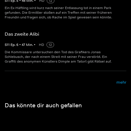
S
11
Ep.
5
•
48
Min.
•
HD
12
Ein Ex-Häftling wird kurz nach seiner Entlassung tot in einem Park
gefunden. Die Ermittler stoßen auf ein Treffen mit seiner früheren
Freundin und fragen sich, ob Rache im Spiel gewesen sein könnte.
Das zweite Alibi
S
11
Ep.
6
•
47
Min.
•
HD
12
Die Kommissare untersuchen den Tod des Grafikers Jonas
Schlebusch, der nach einem Streit mit seiner Frau verstirbt. Ein
Graffiti des anonymen Künstlers Dimple am Tatort gibt Rätsel auf.
mehr
Das könnte dir auch gefallen