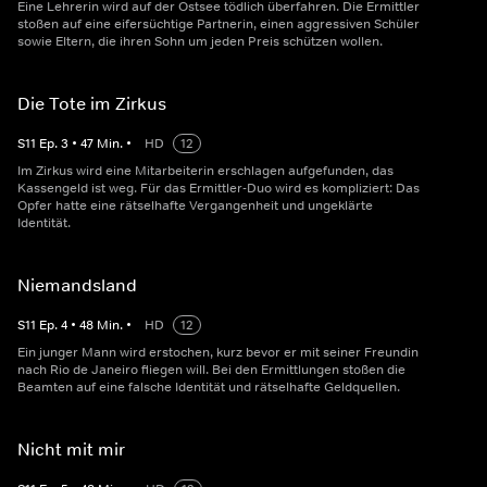
Eine Lehrerin wird auf der Ostsee tödlich überfahren. Die Ermittler
stoßen auf eine eifersüchtige Partnerin, einen aggressiven Schüler
sowie Eltern, die ihren Sohn um jeden Preis schützen wollen.
Die Tote im Zirkus
S
11
Ep.
3
•
47
Min.
•
HD
12
Im Zirkus wird eine Mitarbeiterin erschlagen aufgefunden, das
Kassengeld ist weg. Für das Ermittler-Duo wird es kompliziert: Das
Opfer hatte eine rätselhafte Vergangenheit und ungeklärte
Identität.
Niemandsland
S
11
Ep.
4
•
48
Min.
•
HD
12
Ein junger Mann wird erstochen, kurz bevor er mit seiner Freundin
nach Rio de Janeiro fliegen will. Bei den Ermittlungen stoßen die
Beamten auf eine falsche Identität und rätselhafte Geldquellen.
Nicht mit mir