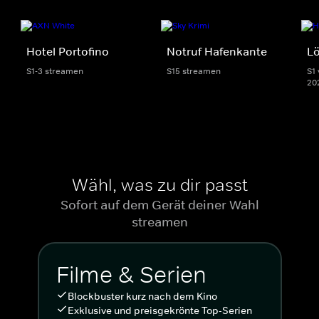
Hotel Portofino
Notruf Hafenkante
L
S1-3 streamen
S15 streamen
S1 
20
Wähl, was zu dir passt
Sofort auf dem Gerät deiner Wahl
streamen
Filme & Serien
Blockbuster kurz nach dem Kino
Exklusive und preisgekrönte Top-Serien