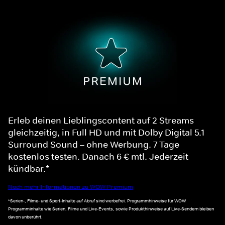
Erleb deinen Lieblingscontent auf 2 Streams
gleichzeitig, in Full HD und mit Dolby Digital 5.1
Surround Sound – ohne Werbung. 7 Tage
kostenlos testen. Danach 6 € mtl. Jederzeit
kündbar.*
Noch mehr Informationen zu WOW Premium
*Serien-, Filme- und Sport-Inhalte auf Abruf sind werbefrei. Programmhinweise für WOW
Programminhalte wie Serien, Filme und Live-Events, sowie Produkthinweise auf Live-Sendern bleiben
davon unberührt.