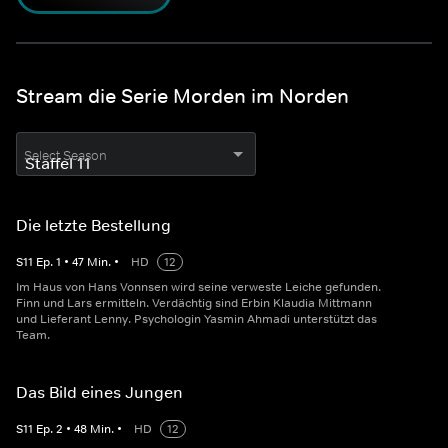
Stream die Serie Morden im Norden
Select Season
Die letzte Bestellung
S
11
Ep.
1
•
47
Min.
•
HD
12
Im Haus von Hans Vonnsen wird seine verweste Leiche gefunden.
Finn und Lars ermitteln. Verdächtig sind Erbin Klaudia Mittmann
und Lieferant Lenny. Psychologin Yasmin Ahmadi unterstützt das
Team.
Das Bild eines Jungen
S
11
Ep.
2
•
48
Min.
•
HD
12