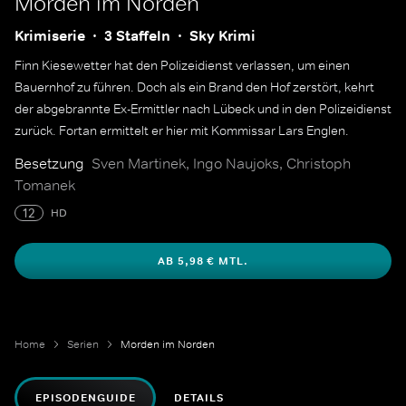
Morden im Norden
Krimiserie
3 Staffeln
Sky Krimi
Finn Kiesewetter hat den Polizeidienst verlassen, um einen
Bauernhof zu führen. Doch als ein Brand den Hof zerstört, kehrt
der abgebrannte Ex-Ermittler nach Lübeck und in den Polizeidienst
zurück. Fortan ermittelt er hier mit Kommissar Lars Englen.
Besetzung
Sven Martinek, Ingo Naujoks, Christoph
Tomanek
12
HD
AB 5,98 € MTL.
Home
Serien
Morden im Norden
EPISODENGUIDE
DETAILS