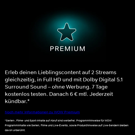
Erleb deinen Lieblingscontent auf 2 Streams
gleichzeitig, in Full HD und mit Dolby Digital 5.1
Surround Sound – ohne Werbung. 7 Tage
kostenlos testen. Danach 6 € mtl. Jederzeit
kündbar.*
Noch mehr Informationen zu WOW Premium
*Serien-, Filme- und Sport-Inhalte auf Abruf sind werbefrei. Programmhinweise für WOW
Programminhalte wie Serien, Filme und Live-Events, sowie Produkthinweise auf Live-Sendern bleiben
davon unberührt.