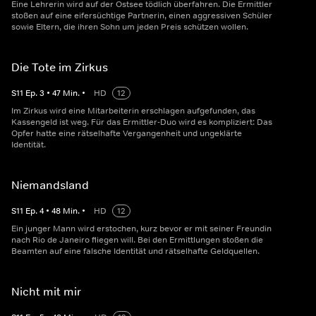
Eine Lehrerin wird auf der Ostsee tödlich überfahren. Die Ermittler
stoßen auf eine eifersüchtige Partnerin, einen aggressiven Schüler
sowie Eltern, die ihren Sohn um jeden Preis schützen wollen.
Die Tote im Zirkus
S
11
Ep.
3
•
47
Min.
•
HD
12
Im Zirkus wird eine Mitarbeiterin erschlagen aufgefunden, das
Kassengeld ist weg. Für das Ermittler-Duo wird es kompliziert: Das
Opfer hatte eine rätselhafte Vergangenheit und ungeklärte
Identität.
Niemandsland
S
11
Ep.
4
•
48
Min.
•
HD
12
Ein junger Mann wird erstochen, kurz bevor er mit seiner Freundin
nach Rio de Janeiro fliegen will. Bei den Ermittlungen stoßen die
Beamten auf eine falsche Identität und rätselhafte Geldquellen.
Nicht mit mir