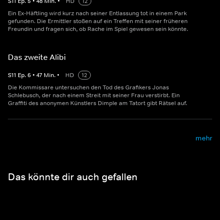
S
11
Ep.
5
•
48
Min.
•
HD
12
Ein Ex-Häftling wird kurz nach seiner Entlassung tot in einem Park
gefunden. Die Ermittler stoßen auf ein Treffen mit seiner früheren
Freundin und fragen sich, ob Rache im Spiel gewesen sein könnte.
Das zweite Alibi
S
11
Ep.
6
•
47
Min.
•
HD
12
Die Kommissare untersuchen den Tod des Grafikers Jonas
Schlebusch, der nach einem Streit mit seiner Frau verstirbt. Ein
Graffiti des anonymen Künstlers Dimple am Tatort gibt Rätsel auf.
mehr
Das könnte dir auch gefallen