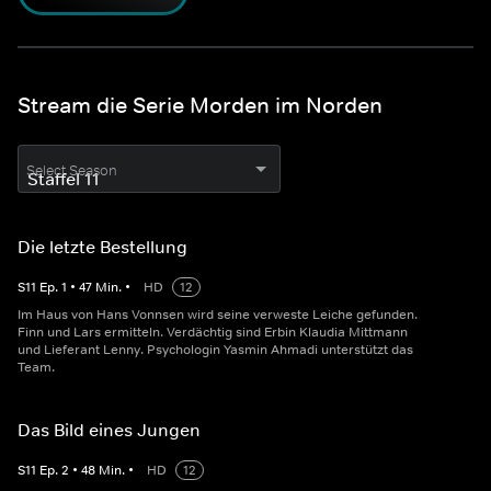
Stream die Serie Morden im Norden
Select Season
Die letzte Bestellung
S
11
Ep.
1
•
47
Min.
•
HD
12
Im Haus von Hans Vonnsen wird seine verweste Leiche gefunden.
Finn und Lars ermitteln. Verdächtig sind Erbin Klaudia Mittmann
und Lieferant Lenny. Psychologin Yasmin Ahmadi unterstützt das
Team.
Das Bild eines Jungen
S
11
Ep.
2
•
48
Min.
•
HD
12