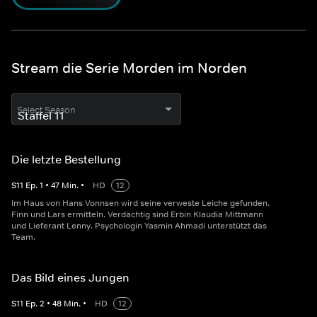
Stream die Serie Morden im Norden
Select Season
Die letzte Bestellung
S
11
Ep.
1
•
47
Min.
•
HD
12
Im Haus von Hans Vonnsen wird seine verweste Leiche gefunden.
Finn und Lars ermitteln. Verdächtig sind Erbin Klaudia Mittmann
und Lieferant Lenny. Psychologin Yasmin Ahmadi unterstützt das
Team.
Das Bild eines Jungen
S
11
Ep.
2
•
48
Min.
•
HD
12