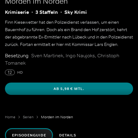
Morden im Norden
Krimiserie
3 Staffeln
Sky Krimi
Finn Kiesewetter hat den Polizeidienst verlassen, um einen
Bauernhof zu führen. Doch als ein Brand den Hof zerstört, kehrt
der abgebrannte Ex-Ermittler nach Lübeck und in den Polizeidienst
zurück. Fortan ermittelt er hier mit Kommissar Lars Englen.
Besetzung
Sven Martinek, Ingo Naujoks, Christoph
Tomanek
12
HD
AB 5,98 € MTL.
Home
Serien
Morden im Norden
EPISODENGUIDE
DETAILS