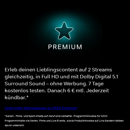
Erleb deinen Lieblingscontent auf 2 Streams
gleichzeitig, in Full HD und mit Dolby Digital 5.1
Surround Sound – ohne Werbung. 7 Tage
kostenlos testen. Danach 6 € mtl. Jederzeit
kündbar.*
Noch mehr Informationen zu WOW Premium
*Serien-, Filme- und Sport-Inhalte auf Abruf sind werbefrei. Programmhinweise für WOW
Programminhalte wie Serien, Filme und Live-Events, sowie Produkthinweise auf Live-Sendern bleiben
davon unberührt.