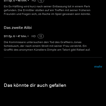
S
11
Ep.
5
•
48
Min.
•
HD
12
Ein Ex-Häftling wird kurz nach seiner Entlassung tot in einem Park
gefunden. Die Ermittler stoßen auf ein Treffen mit seiner früheren
Freundin und fragen sich, ob Rache im Spiel gewesen sein könnte.
Das zweite Alibi
S
11
Ep.
6
•
47
Min.
•
HD
12
Die Kommissare untersuchen den Tod des Grafikers Jonas
Schlebusch, der nach einem Streit mit seiner Frau verstirbt. Ein
Graffiti des anonymen Künstlers Dimple am Tatort gibt Rätsel auf.
mehr
Das könnte dir auch gefallen