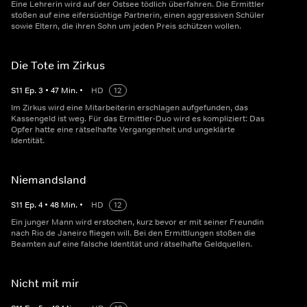
Eine Lehrerin wird auf der Ostsee tödlich überfahren. Die Ermittler
stoßen auf eine eifersüchtige Partnerin, einen aggressiven Schüler
sowie Eltern, die ihren Sohn um jeden Preis schützen wollen.
Die Tote im Zirkus
S
11
Ep.
3
•
47
Min.
•
HD
12
Im Zirkus wird eine Mitarbeiterin erschlagen aufgefunden, das
Kassengeld ist weg. Für das Ermittler-Duo wird es kompliziert: Das
Opfer hatte eine rätselhafte Vergangenheit und ungeklärte
Identität.
Niemandsland
S
11
Ep.
4
•
48
Min.
•
HD
12
Ein junger Mann wird erstochen, kurz bevor er mit seiner Freundin
nach Rio de Janeiro fliegen will. Bei den Ermittlungen stoßen die
Beamten auf eine falsche Identität und rätselhafte Geldquellen.
Nicht mit mir