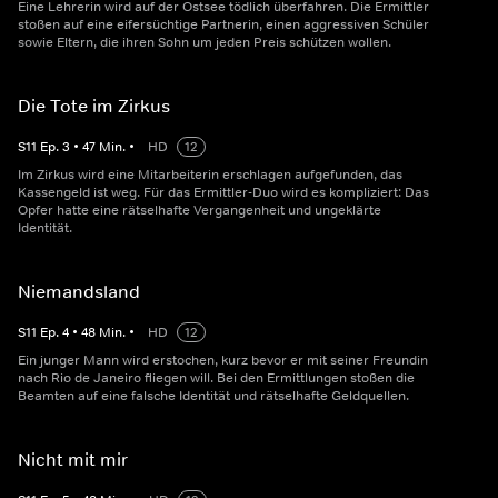
Eine Lehrerin wird auf der Ostsee tödlich überfahren. Die Ermittler
stoßen auf eine eifersüchtige Partnerin, einen aggressiven Schüler
sowie Eltern, die ihren Sohn um jeden Preis schützen wollen.
Die Tote im Zirkus
S
11
Ep.
3
•
47
Min.
•
HD
12
Im Zirkus wird eine Mitarbeiterin erschlagen aufgefunden, das
Kassengeld ist weg. Für das Ermittler-Duo wird es kompliziert: Das
Opfer hatte eine rätselhafte Vergangenheit und ungeklärte
Identität.
Niemandsland
S
11
Ep.
4
•
48
Min.
•
HD
12
Ein junger Mann wird erstochen, kurz bevor er mit seiner Freundin
nach Rio de Janeiro fliegen will. Bei den Ermittlungen stoßen die
Beamten auf eine falsche Identität und rätselhafte Geldquellen.
Nicht mit mir