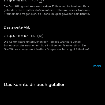
S
11
Ep.
5
•
48
Min.
•
HD
12
Ein Ex-Häftling wird kurz nach seiner Entlassung tot in einem Park
gefunden. Die Ermittler stoßen auf ein Treffen mit seiner früheren
Freundin und fragen sich, ob Rache im Spiel gewesen sein könnte.
Das zweite Alibi
S
11
Ep.
6
•
47
Min.
•
HD
12
Die Kommissare untersuchen den Tod des Grafikers Jonas
Schlebusch, der nach einem Streit mit seiner Frau verstirbt. Ein
Graffiti des anonymen Künstlers Dimple am Tatort gibt Rätsel auf.
mehr
Das könnte dir auch gefallen