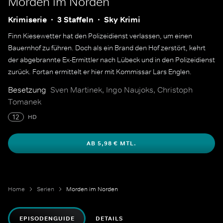
Morden im Norden
Krimiserie
3 Staffeln
Sky Krimi
Finn Kiesewetter hat den Polizeidienst verlassen, um einen
Bauernhof zu führen. Doch als ein Brand den Hof zerstört, kehrt
der abgebrannte Ex-Ermittler nach Lübeck und in den Polizeidienst
zurück. Fortan ermittelt er hier mit Kommissar Lars Englen.
Besetzung
Sven Martinek, Ingo Naujoks, Christoph
Tomanek
12
HD
AB 5,98 € MTL.
Home
Serien
Morden im Norden
EPISODENGUIDE
DETAILS