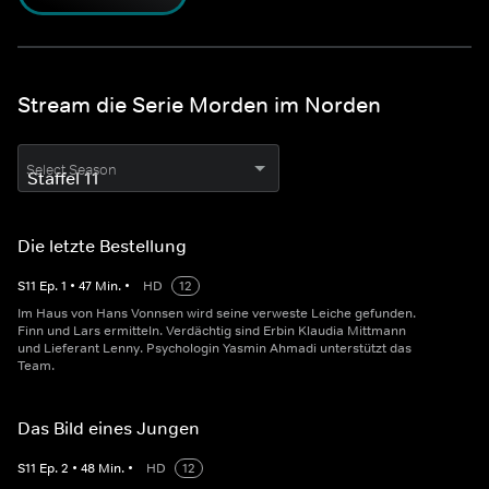
Stream die Serie Morden im Norden
Select Season
Die letzte Bestellung
S
11
Ep.
1
•
47
Min.
•
HD
12
Im Haus von Hans Vonnsen wird seine verweste Leiche gefunden.
Finn und Lars ermitteln. Verdächtig sind Erbin Klaudia Mittmann
und Lieferant Lenny. Psychologin Yasmin Ahmadi unterstützt das
Team.
Das Bild eines Jungen
S
11
Ep.
2
•
48
Min.
•
HD
12