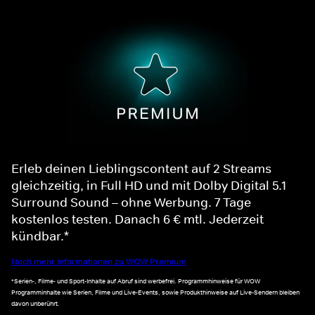
Erleb deinen Lieblingscontent auf 2 Streams
gleichzeitig, in Full HD und mit Dolby Digital 5.1
Surround Sound – ohne Werbung. 7 Tage
kostenlos testen. Danach 6 € mtl. Jederzeit
kündbar.*
Noch mehr Informationen zu WOW Premium
*Serien-, Filme- und Sport-Inhalte auf Abruf sind werbefrei. Programmhinweise für WOW
Programminhalte wie Serien, Filme und Live-Events, sowie Produkthinweise auf Live-Sendern bleiben
davon unberührt.