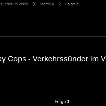
sünder im Visier
Staffel 4
Folge 2
y Cops - Verkehrssünder im Vis
Folge 3