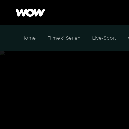
Home
Filme & Serien
Live-Sport