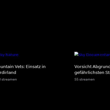
untain Vets: Einsatz in
Vorsicht Abgrund
rdirland
gefährlichsten S
3 streamen
S5 streamen