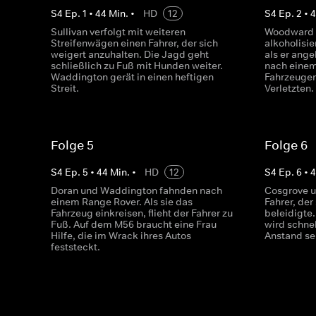
S
4
Ep.
1
•
44
Min.
•
HD
12
S
4
Ep.
2
•
Sullivan verfolgt mit weiteren
Woodward v
Streifenwägen einen Fahrer, der sich
alkoholisie
weigert anzuhalten. Die Jagd geht
als er ange
schließlich zu Fuß mit Hunden weiter.
nach einem 
Waddington gerät in einen heftigen
Fahrzeugen
Streit.
Verletzten.
Folge 5
Folge 6
S
4
Ep.
5
•
44
Min.
•
HD
12
S
4
Ep.
6
•
Doran und Waddington fahnden nach
Cosgrove u
einem Range Rover. Als sie das
Fahrer, der
Fahrzeug einkreisen, flieht der Fahrer zu
beleidigte.
Fuß. Auf dem M56 braucht eine Frau
wird schne
Hilfe, die im Wrack ihres Autos
Anstand se
feststeckt.