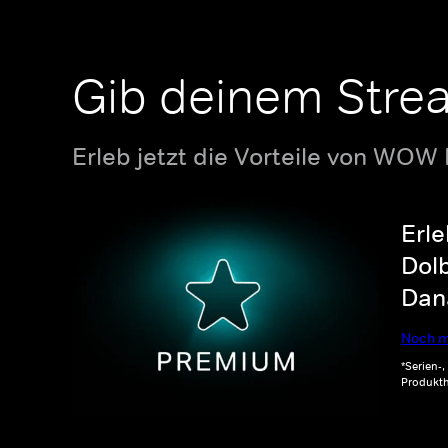
Gib deinem Stre
Erleb jetzt die Vorteile von WOW
Erle
Dolb
Dana
Noch m
*Serien-
Produkth