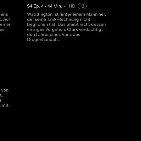
S
4
Ep.
4
•
44
Min.
•
HD
12
gens
Waddington ist hinter einem Mann her,
. Auf
der seine Tank-Rechnung nicht
 einen
beglichen hat. Das bleibt nicht dessen
es
einziges Vergehen. Clark verdächtigt
den Fahrer eines Vans des
Drogenhandels.
 von
t.
e
 mit