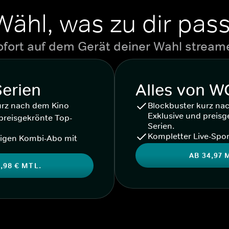
Wähl, was zu dir pass
ofort auf dem Gerät deiner Wahl stream
Serien
Alles von 
urz nach dem Kino
Blockbuster kurz na
Exklusive und preisg
preisgekrönte Top-
Serien.
Kompletter Live-Spor
igen Kombi-Abo mit
AB 34,97 
,98 € MTL.