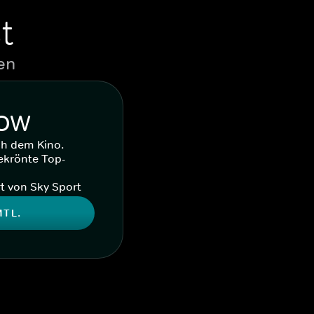
t
en
WOW
ch dem Kino.
ekrönte Top-
t von Sky Sport
MTL.