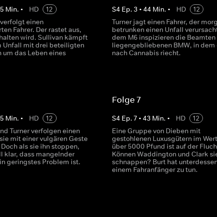
45
Min.
•
HD
12
S
4
Ep.
3
•
44
Min.
•
HD
12
erfolgt einen
Turner jagt einen Fahrer, der mor
rten Fahrer. Der rastet aus,
betrunken einen Unfall verursacht
halten wird. Sullivan kämpft
dem M6 inspizieren die Beamten
Unfall mit drei beteiligten
liegengebliebenen BMW, in dem 
 um das Leben eines
nach Cannabis riecht.
Folge 7
45
Min.
•
HD
12
S
4
Ep.
7
•
43
Min.
•
HD
12
nd Turner verfolgen einen
Eine Gruppe von Dieben mit
 sie mit einer vulgären Geste
gestohlenen Luxusgütern im Wert
 Doch als sie ihn stoppen,
über 5000 Pfund ist auf der Fluch
ll klar, dass mangelnder
Können Waddington und Clark si
in geringstes Problem ist.
schnappen? Burt hat unterdessen
einem Fahranfänger zu tun.