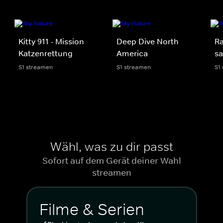
Kitty 911 - Mission
Deep Dive North
Ra
Katzenrettung
America
sa
S1 streamen
S1 streamen
S1
Wähl, was zu dir passt
Sofort auf dem Gerät deiner Wahl
streamen
Filme & Serien