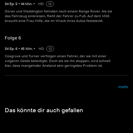
S
4
Ep.
5
•
44
Min.
•
HD
12
Doran und Waddington fahnden nach einem Range Rover. Als sie
das Fahrzeug einkreisen, flieht der Fahrer zu Fuß. Auf dem M56
braucht eine Frau Hilfe, die im Wrack ihres Autos feststeckt.
Folge 6
S
4
Ep.
6
•
45
Min.
•
HD
12
Cosgrove und Turner verfolgen einen Fahrer, der sie mit einer
vulgären Geste beleidigte. Doch als sie ihn stoppen, wird schnell
klar, dass mangelnder Anstand sein geringstes Problem ist.
mehr
Das könnte dir auch gefallen