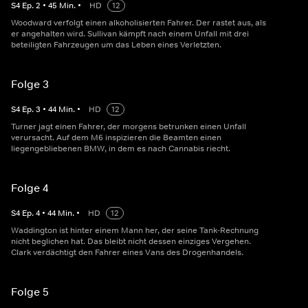
S
4
Ep.
2
•
45
Min.
•
HD
12
Woodward verfolgt einen alkoholisierten Fahrer. Der rastet aus, als
er angehalten wird. Sullivan kämpft nach einem Unfall mit drei
beteiligten Fahrzeugen um das Leben eines Verletzten.
Folge 3
S
4
Ep.
3
•
44
Min.
•
HD
12
Turner jagt einen Fahrer, der morgens betrunken einen Unfall
verursacht. Auf dem M6 inspizieren die Beamten einen
liegengebliebenen BMW, in dem es nach Cannabis riecht.
Folge 4
S
4
Ep.
4
•
44
Min.
•
HD
12
Waddington ist hinter einem Mann her, der seine Tank-Rechnung
nicht beglichen hat. Das bleibt nicht dessen einziges Vergehen.
Clark verdächtigt den Fahrer eines Vans des Drogenhandels.
Folge 5