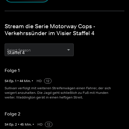
Stream die Serie Motorway Cops -
Verkehrssünder im Visier Staffel 4
Select Season
Folge 1
S
4
Ep.
1
•
44
Min.
•
HD
12
Sullivan verfolgt mit weiteren Streifenwägen einen Fahrer, der sich
weigert anzuhalten. Die Jagd geht schließlich zu Fuß mit Hunden
weiter. Waddington gerät in einen heftigen Streit.
Folge 2
S
4
Ep.
2
•
45
Min.
•
HD
12