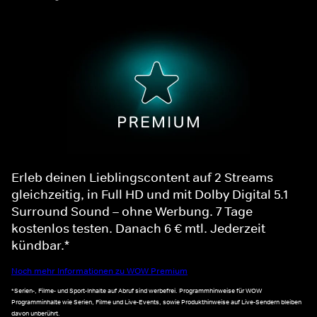
Erleb deinen Lieblingscontent auf 2 Streams
gleichzeitig, in Full HD und mit Dolby Digital 5.1
Surround Sound – ohne Werbung. 7 Tage
kostenlos testen. Danach 6 € mtl. Jederzeit
kündbar.*
Noch mehr Informationen zu WOW Premium
*Serien-, Filme- und Sport-Inhalte auf Abruf sind werbefrei. Programmhinweise für WOW
Programminhalte wie Serien, Filme und Live-Events, sowie Produkthinweise auf Live-Sendern bleiben
davon unberührt.