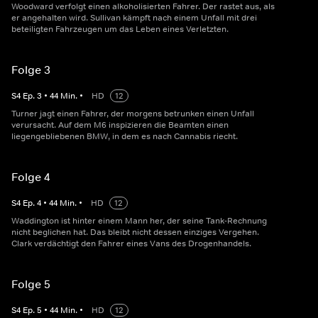
Woodward verfolgt einen alkoholisierten Fahrer. Der rastet aus, als
er angehalten wird. Sullivan kämpft nach einem Unfall mit drei
beteiligten Fahrzeugen um das Leben eines Verletzten.
Folge 3
S
4
Ep.
3
•
44
Min.
•
HD
12
Turner jagt einen Fahrer, der morgens betrunken einen Unfall
verursacht. Auf dem M6 inspizieren die Beamten einen
liegengebliebenen BMW, in dem es nach Cannabis riecht.
Folge 4
S
4
Ep.
4
•
44
Min.
•
HD
12
Waddington ist hinter einem Mann her, der seine Tank-Rechnung
nicht beglichen hat. Das bleibt nicht dessen einziges Vergehen.
Clark verdächtigt den Fahrer eines Vans des Drogenhandels.
Folge 5
S
4
Ep.
5
•
44
Min.
•
HD
12