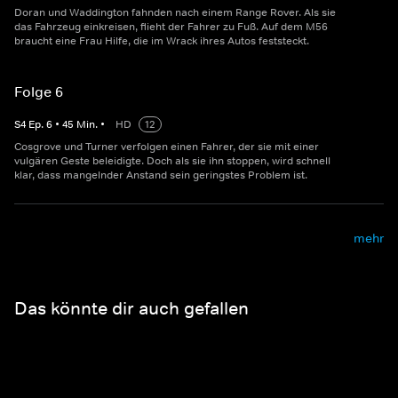
Doran und Waddington fahnden nach einem Range Rover. Als sie
das Fahrzeug einkreisen, flieht der Fahrer zu Fuß. Auf dem M56
braucht eine Frau Hilfe, die im Wrack ihres Autos feststeckt.
Folge 6
S
4
Ep.
6
•
45
Min.
•
HD
12
Cosgrove und Turner verfolgen einen Fahrer, der sie mit einer
vulgären Geste beleidigte. Doch als sie ihn stoppen, wird schnell
klar, dass mangelnder Anstand sein geringstes Problem ist.
mehr
Das könnte dir auch gefallen