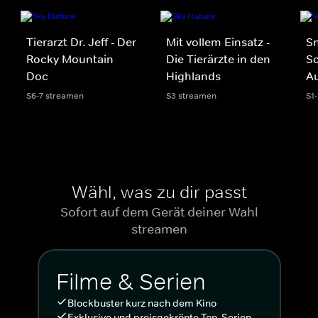
Tierarzt Dr. Jeff - Der
Mit vollem Einsatz -
Sn
Rocky Mountain
Die Tierärzte in den
Sc
Doc
Highlands
Au
S6-7 streamen
S3 streamen
S1
Wähl, was zu dir passt
Sofort auf dem Gerät deiner Wahl
streamen
Filme & Serien
Blockbuster kurz nach dem Kino
Exklusive und preisgekrönte Top-Serien