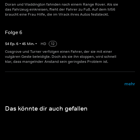
Doran und Waddington fahnden nach einem Range Rover. Als sie
das Fahrzeug einkreisen, flieht der Fahrer zu Fuß. Auf dem M56
braucht eine Frau Hilfe, die im Wrack ihres Autos feststeckt.
Folge 6
S
4
Ep.
6
•
45
Min.
•
HD
12
Cosgrove und Turner verfolgen einen Fahrer, der sie mit einer
vulgären Geste beleidigte. Doch als sie ihn stoppen, wird schnell
klar, dass mangelnder Anstand sein geringstes Problem ist.
mehr
Das könnte dir auch gefallen