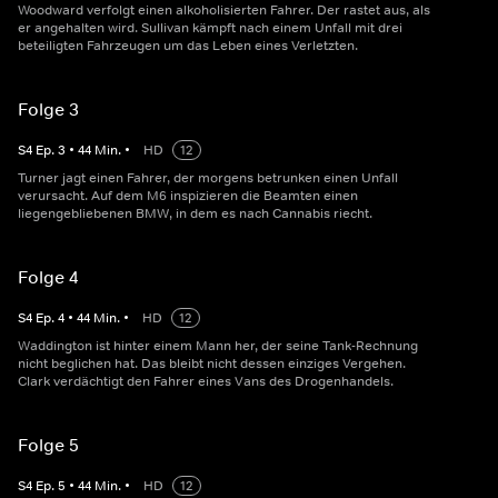
Woodward verfolgt einen alkoholisierten Fahrer. Der rastet aus, als
er angehalten wird. Sullivan kämpft nach einem Unfall mit drei
beteiligten Fahrzeugen um das Leben eines Verletzten.
Folge 3
S
4
Ep.
3
•
44
Min.
•
HD
12
Turner jagt einen Fahrer, der morgens betrunken einen Unfall
verursacht. Auf dem M6 inspizieren die Beamten einen
liegengebliebenen BMW, in dem es nach Cannabis riecht.
Folge 4
S
4
Ep.
4
•
44
Min.
•
HD
12
Waddington ist hinter einem Mann her, der seine Tank-Rechnung
nicht beglichen hat. Das bleibt nicht dessen einziges Vergehen.
Clark verdächtigt den Fahrer eines Vans des Drogenhandels.
Folge 5
S
4
Ep.
5
•
44
Min.
•
HD
12