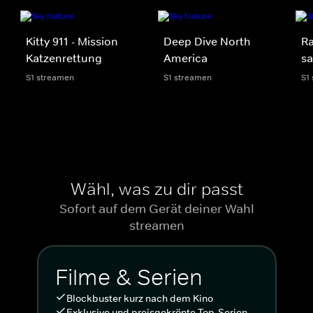
Kitty 911 - Mission
Deep Dive North
Ra
Katzenrettung
America
sa
S1 streamen
S1 streamen
S1
Wähl, was zu dir passt
Sofort auf dem Gerät deiner Wahl
streamen
Filme & Serien
Blockbuster kurz nach dem Kino
Exklusive und preisgekrönte Top-Serien