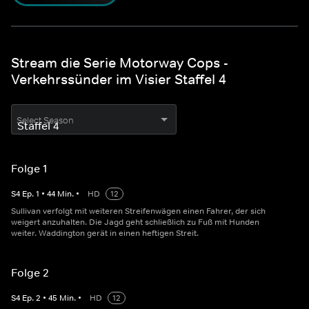
Stream die Serie Motorway Cops -
Verkehrssünder im Visier Staffel 4
Select Season
Folge 1
S
4
Ep.
1
•
44
Min.
•
HD
12
Sullivan verfolgt mit weiteren Streifenwägen einen Fahrer, der sich
weigert anzuhalten. Die Jagd geht schließlich zu Fuß mit Hunden
weiter. Waddington gerät in einen heftigen Streit.
Folge 2
S
4
Ep.
2
•
45
Min.
•
HD
12