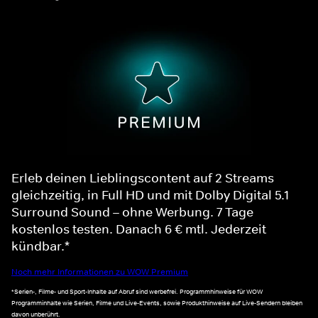
Erleb deinen Lieblingscontent auf 2 Streams
gleichzeitig, in Full HD und mit Dolby Digital 5.1
Surround Sound – ohne Werbung. 7 Tage
kostenlos testen. Danach 6 € mtl. Jederzeit
kündbar.*
Noch mehr Informationen zu WOW Premium
*Serien-, Filme- und Sport-Inhalte auf Abruf sind werbefrei. Programmhinweise für WOW
Programminhalte wie Serien, Filme und Live-Events, sowie Produkthinweise auf Live-Sendern bleiben
davon unberührt.